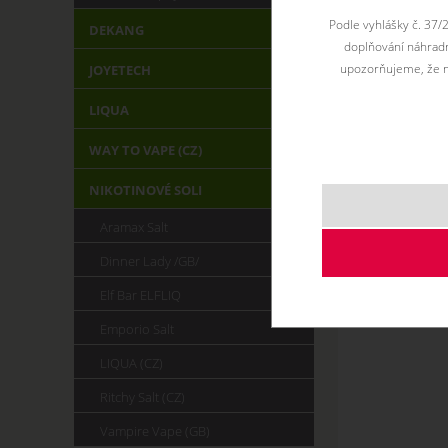
Podle vyhlášky č. 37/
DEKANG
doplňování náhradní
upozorňujeme, že n
JOYETECH
LIQUA
WAY TO VAPE (CZ)
NIKOTINOVÉ SOLI
Aramax Salt
Dinner Lady /GB/
Elf Bar ELFLIQ
Emporio Salt
LIQUA (CZ)
Ritchy Salt (CZ)
Vampire Vape (GB)