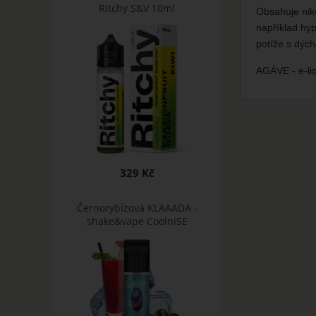
Ritchy S&V 10ml
Obsahuje niko
například hyp
potíže s dýc
AGÁVE - e-l
329 Kč
Černorybízová KLAAADA -
shake&vape CoolniSE