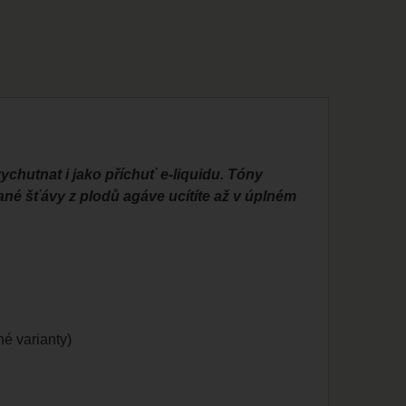
vychutnat i jako příchuť e-liquidu. Tóny
ané šťávy z plodů agáve ucítíte až v úplném
é varianty)