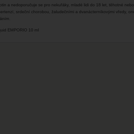
tin a nedoporučuje se pro nekuřáky, mladé lidi do 18 let, těhotné nebo 
ertenzí, srdeční chorobou, žaludečními a dvanácterníkovými vředy, one
háním.
iquid EMPORIO 10 ml