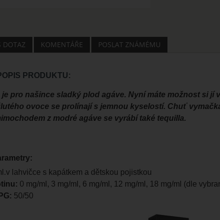
Š DOTAZ
KOMENTÁŘE
POSLAT ZNÁMÉMU
 POPIS PRODUKTU:
o je pro našince sladký plod agáve. Nyní máte možnost si jí 
žlutého ovoce se prolínají s jemnou kyselostí. Chuť vymačk
mimochodem z modré agáve se vyrábí také tequilla.
arametry:
.v lahvičce s kapátkem a dětskou pojistkou
tinu:
0 mg/ml, 3 mg/ml, 6 mg/ml, 12 mg/ml, 18 mg/ml (dle vybran
PG:
50/50