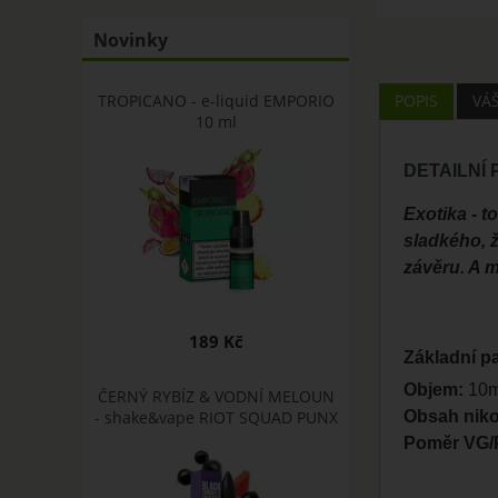
Novinky
TROPICANO - e-liquid EMPORIO
POPIS
VÁ
10 ml
DETAILNÍ
Exotika - t
sladkého, 
závěru. A 
189 Kč
Základní p
Objem:
10ml
ČERNÝ RYBÍZ & VODNÍ MELOUN
- shake&vape RIOT SQUAD PUNX
Obsah niko
Poměr VG/