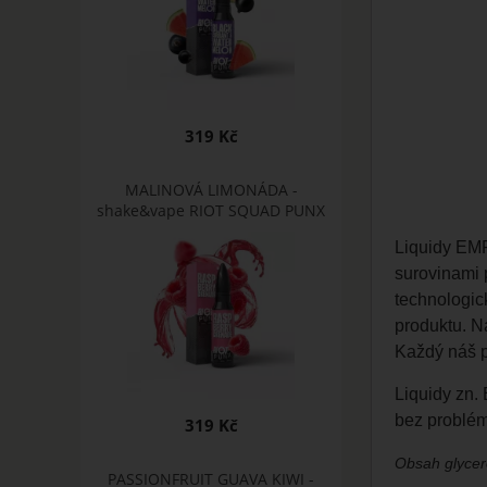
319 Kč
MALINOVÁ LIMONÁDA -
shake&vape RIOT SQUAD PUNX
Liquidy EMP
surovinami 
technologic
produktu. N
Každý náš p
Liquidy zn
bez problém
319 Kč
Obsah glycero
PASSIONFRUIT GUAVA KIWI -