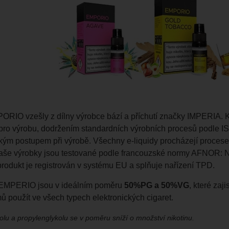
ORIO vzešly z dílny výrobce bází a příchutí značky IMPERIA. K
pro výrobu, dodržením standardních výrobních procesů podle IS
kým postupem při výrobě. Všechny e-liquidy procházejí procesem
aše výrobky jsou testované podle francouzské normy AFNOR: 
rodukt je registrován v systému EU a splňuje nařízení TPD.
. EMPERIO jsou v ideálním poměru
50%PG a 50%VG
, které zaj
ů použít ve všech typech elektronických cigaret.
lu a propylenglykolu se v poměru sníží o množství nikotinu.