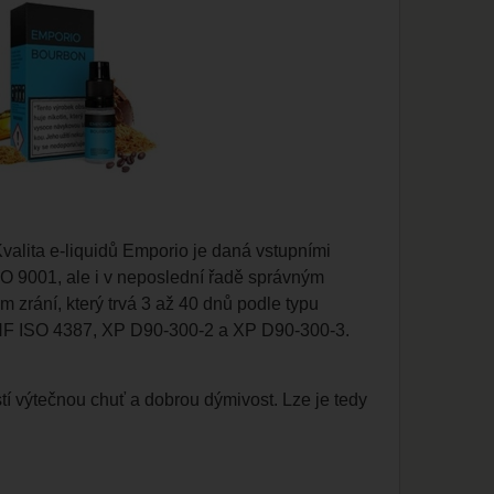
valita e-liquidů Emporio je daná vstupními
O 9001, ale i v neposlední řadě správným
 zrání, který trvá 3 až 40 dnů podle typu
NF ISO 4387, XP D90-300-2 a XP D90-300-3.
istí výtečnou chuť a dobrou dýmivost. Lze je tedy