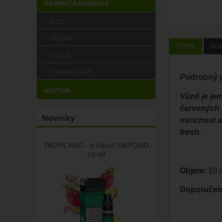
AROMATA KLASICKÁ
BOZZ
IMPERIA
POPIS
SOU
T-JUICE
VAMPIRE VAPE
Podrobný p
ADITIVA
Vůně je jem
červených 
Novinky
ovocnost a 
fresh.
TROPICANO - e-liquid EMPORIO
10 ml
Objem
: 10
Doporučená