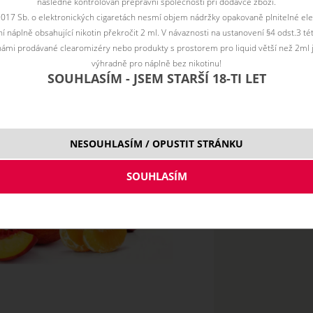
následně kontrolován přepravní společností při dodávce zboží.
2017 Sb. o elektronických cigaretách nesmí objem nádržky opakovaně plnitelné ele
 náplně obsahující nikotin překročit 2 ml. V návaznosti na ustanovení §4 odst.3 t
ámi prodávané clearomizéry nebo produkty s prostorem pro liquid větší než 2ml 
výhradně pro náplně bez nikotinu!
SOUHLASÍM - JSEM STARŠÍ 18-TI LET
NESOUHLASÍM / OPUSTIT STRÁNKU
10 ml