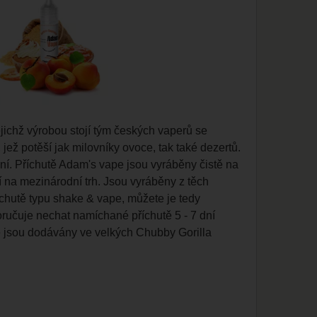
ejichž výrobou stojí tým českých vaperů se
jež potěší jak milovníky ovoce, tak také dezertů.
ní. Příchutě Adam's vape jsou vyráběny čistě na
 na mezinárodní trh. Jsou vyráběny z těch
říchutě typu shake & vape, můžete je tedy
oručuje nechat namíchané příchutě 5 - 7 dní
e jsou dodávány ve velkých Chubby Gorilla