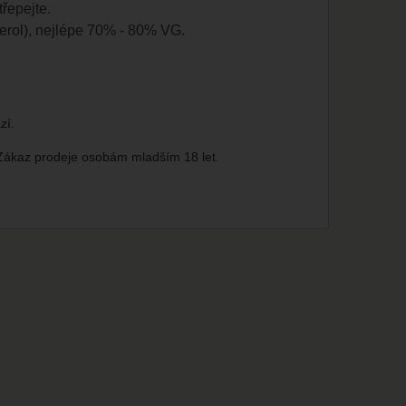
třepejte.
cerol), nejlépe 70% - 80% VG.
zí.
 Zákaz prodeje osobám mladším 18 let.