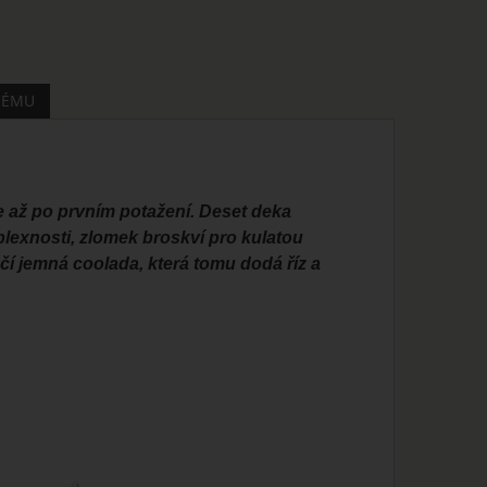
MÉMU
e až po prvním potažení. Deset deka
exnosti, zlomek broskví pro kulatou
čí jemná coolada, která tomu dodá říz a