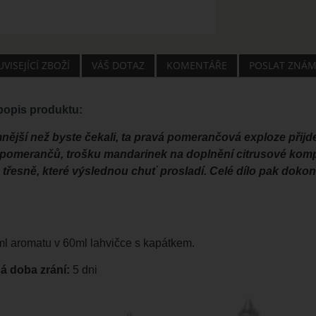
VISEJÍCÍ ZBOŽÍ
VÁŠ DOTAZ
KOMENTÁŘE
POSLAT ZNÁ
opis produktu:
nější než byste čekali, ta pravá pomerančová exploze přijd
pomerančů, trošku mandarinek na doplnění citrusové kompl
třesně, které výslednou chuť prosladí. Celé dílo pak dokon
 ml aromatu v 60ml lahvičce s kapátkem.
 doba zrání:
5 dni