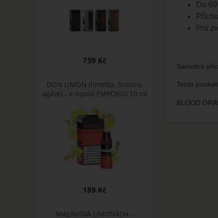
Do 60 
Příchu
Pro zv
739 Kč
Samotná pří
DON LIMON (limetka, hrozno,
Tento produk
agáve) - e-liquid EMPORIO 10 ml
BLOOD ORAN
189 Kč
MALINOVÁ LIMONÁDA -