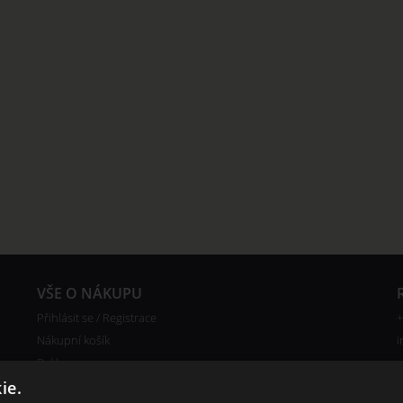
VŠE O NÁKUPU
Přihlásit se / Registrace
+
Nákupní košík
i
Reklamace
Ceny poštovného
ie.