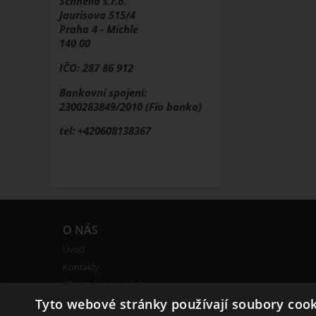
Schnella s.r.o.
Jaurisova 515/4
Praha 4 - Michle
140 00
IČO: 287 86 912
Bankovní spojení:
2300283849/2010 (Fio banka)
tel: +420608138367
O NÁS
Úvod
Kontakty
Obchodní podmínky
Bonusový program
Tyto webové stránky používají soubory cook