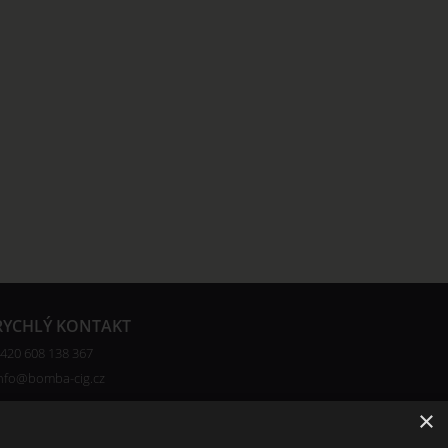
RYCHLÝ KONTAKT
420 608 138 367
nfo@bomba-cig.cz
×