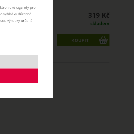
ktronické cigarety pro
319 Kč
éto vyhlášky důrazně
jsou výrobky určené
skladem
ks