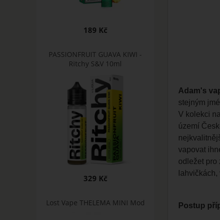
189 Kč
PASSIONFRUIT GUAVA KIWI -
Ritchy S&V 10ml
Adam's va
stejným jmén
V kolekci n
území České
nejkvalitněj
vapovat ihn
odležet pro
lahvičkách, 
329 Kč
Lost Vape THELEMA MINI Mod
Postup příp