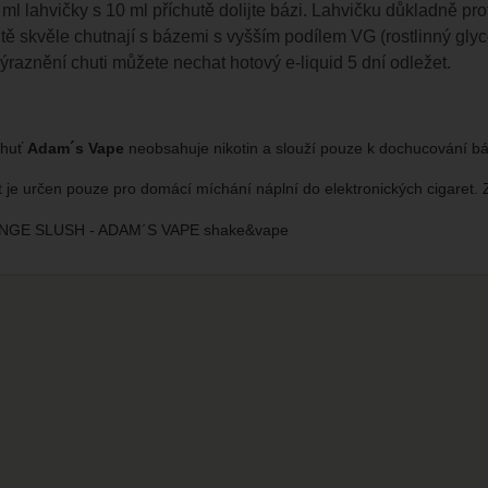
ml lahvičky s 10 ml příchutě dolijte bázi. Lahvičku důkladně pro
tě skvěle chutnají s bázemi s vyšším podílem VG (rostlinný gly
ýraznění chuti můžete nechat hotový e-liquid 5 dní odležet.
chuť
Adam´s Vape
neobsahuje nikotin a slouží pouze k dochucování bá
t je určen pouze pro domácí míchání náplní do elektronických cigaret.
GE SLUSH - ADAM´S VAPE shake&vape