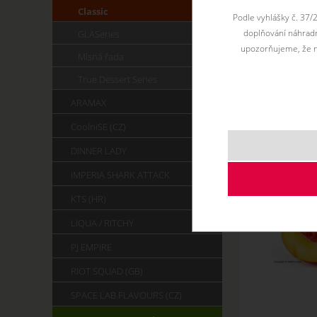
Classic
Podle vyhlášky č. 37/
doplňování náhradní
GLASeries
upozorňujeme, že n
Mlsná řada
True Dessert Series
ARAMAX
CoolniSE (CZ)
DINNER LADY
IMPERIA SHARK ATTACK
KTS (HR)
LIQUA / RITCHY
PJ EMPIRE
RIOT SQUAD (GB)
SPACE LAB FLAVOURS (CZ)