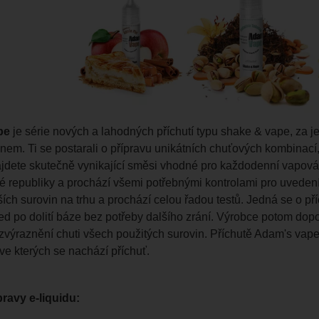
pe
je série nových a lahodných příchutí typu shake & vape, za j
em. Ti se postarali o přípravu unikátních chuťových kombinací, 
ajdete skutečně vynikající směsi vhodné pro každodenní vapová
 republiky a prochází všemi potřebnými kontrolami pro uvedení
ších surovin na trhu a prochází celou řadou testů. Jedná se o p
ed po dolití báze bez potřeby dalšího zrání. Výrobce potom dop
 zvýraznění chuti všech použitých surovin. Příchutě Adam's vap
ve kterých se nachází příchuť.
ravy e-liquidu: