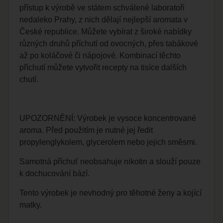
přístup k výrobě ve státem schválené laboratoři
nedaleko Prahy, z nich dělají nejlepší aromata v
České republice. Můžete vybírat z široké nabídky
různých druhů příchutí od ovocných, přes tabákové
až po koláčové či nápojové. Kombinací těchto
příchutí můžete vytvořit recepty na tisíce dalších
chutí.
UPOZORNĚNÍ: Výrobek je vysoce koncentrované
aroma. Před použitím je nutné jej ředit
propylenglykolem, glycerolem nebo jejich směsmi.
Samotná příchuť neobsahuje nikotin a slouží pouze
k dochucování bází.
Tento výrobek je nevhodný pro těhotné ženy a kojící
matky.