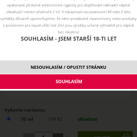
opakovaně plnitelné elektronické cigarety pro doplňování náhradní náplně
obsahující nikotin překročit 2 ml. V návaznosti na ustanovení §4 odst.3 této
vyhlášky důrazně upozorňujeme, že námi prodávané clearomizéry nebo produkty
s prostorem pro liquid větší než 2ml jsou výrobky určené výhradně pro náplně
bez nikotinu!
SOUHLASÍM - JSEM STARŠÍ 18-TI LET
NESOUHLASÍM / OPUSTIT STRÁNKU
Vyberte variantu:
10 ml
199 Kč
skladem