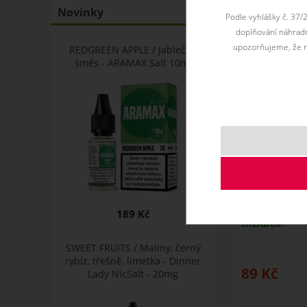
Novinky
Podle vyhlášky č. 37/
doplňování náhradní
upozorňujeme, že n
REDGREEN APPLE / Jablečná
směs - ARAMAX Salt 10ml
Stylový Drip 
189 Kč
SKLADEM
SWEET FRUITS / Maliny, černý
rybíz, třešně, limetka - Dinner
89
Kč
Lady NicSalt - 20mg