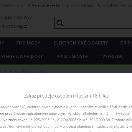
Úvodní strana
Věrnostní systém
Info k nákupu
Kontaktní informa
608 138 367
20
o@bomba-cig.cz
RY
POD MODY
ELEKTRONICKÉ CIGARETY
GRIP
ATERIE A NABÍJEČKY
PŘÍSLUŠENSTVÍ
VÝPRODEJ
NSTVÍ
Náustky
typ 510
y typu 510
Zákaz prodeje osobám mladším 18-ti let
ových výrobků, elektronických cigaret a alkoholu osobám mladších 18-ti let dle z
Řadit podle:
pouze
aně před škodami působenými tabákovými výrobky, alkoholem a jinými návykovými
Filtr dostupnosti
nů ve znění zákonů č. 225/2006 Sb., č. 274/2008 Sb. a č. 305/2009 Sb. Z tohoto dův
rostřednictvím tohoto eshopu, musí v procesu objednávání zadat svůj skutečný v
není skladem
není skladem
skadem