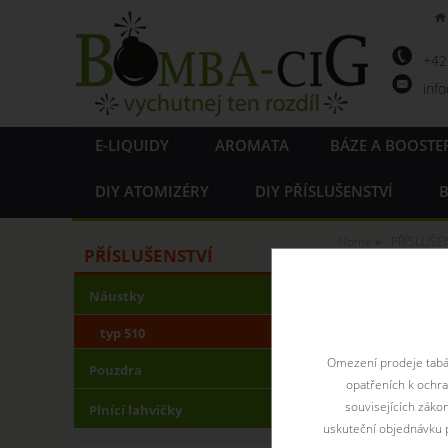
+4
inf
E-LIQUIDY
AROMATA
BÁZE A BOOSTE
DIY ATOMIZÉRY
DIY PŘÍSLUŠENSTVÍ
B
Home
PŘÍSLUŠE
PŘÍSLUŠENSTVÍ
Náustk
Náustky
typ 510
Omezení prodeje tabák
Pouzdra
opatřeních k ochr
souvisejících záko
Plnící lahvičky
uskuteční objednávku p