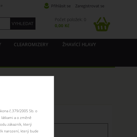
ce
Přihlásit se
Zaregistrovat se
Počet položek: 0
0,00 Kč
Y
CLEAROMIZERY
ŽHAVÍCÍ HLAVY
ákona č.379/2005 Sb. o
 skladem
 látkami a o změně
odu zákazník, který
ěk narození, který bude
skaldem
skladem