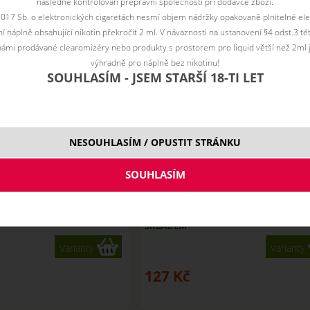
následně kontrolován přepravní společností při dodávce zboží.
2017 Sb. o elektronických cigaretách nesmí objem nádržky opakovaně plnitelné ele
 náplně obsahující nikotin překročit 2 ml. V návaznosti na ustanovení §4 odst.3 t
ámi prodávané clearomizéry nebo produkty s prostorem pro liquid větší než 2ml 
výhradně pro náplně bez nikotinu!
SOUHLASÍM - JSEM STARŠÍ 18-TI LET
NESOUHLASÍM / OPUSTIT STRÁNKU
Tip 510 Resin
Drip Tip 510 Resin typ E
SKLADEM
Varianty
Varianty
127
Kč