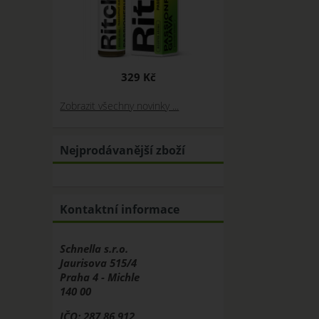
329 Kč
Zobrazit všechny novinky ...
Nejprodávanější zboží
Kontaktní informace
Schnella s.r.o.
Jaurisova 515/4
Praha 4 - Michle
140 00
IČO: 287 86 912