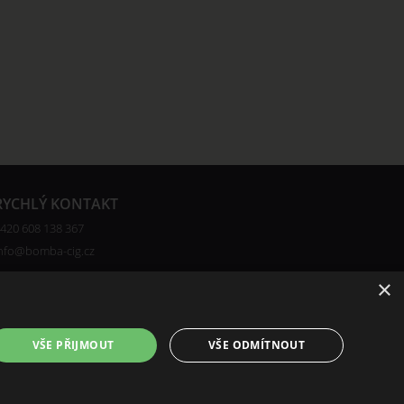
RYCHLÝ KONTAKT
420 608 138 367
nfo@bomba-cig.cz
×
VŠE PŘIJMOUT
VŠE ODMÍTNOUT