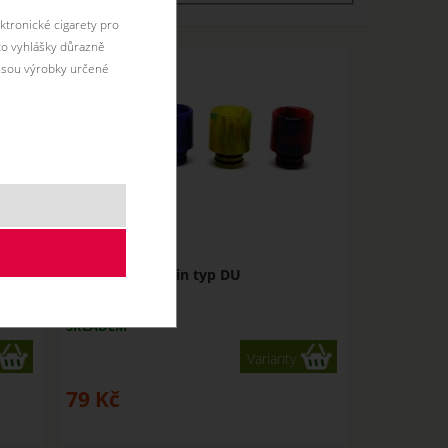
ktronické cigarety pro
éto vyhlášky důrazně
jsou výrobky určené
Drip Tip 510 Resin typ DU
SKLADEM
Varianty
79
Kč