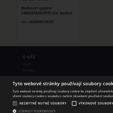
Bankovní spojení:
2300283849/2010 (Fio banka)
tel: +420608138367
O NÁS
Úvod
Kontakty
Obchodní podmínky
Tyto webové stránky používají soubory cook
Bonusový program
Tyto webové stránky používají soubory cookie ke zlepšení uživatels
všemi soubory cookie v souladu s našimi zásadami používání soubo
NEZBYTNĚ NUTNÉ SOUBORY
VÝKONOVÉ SOUBOR
ZOBRAZIT PODROBNOSTI