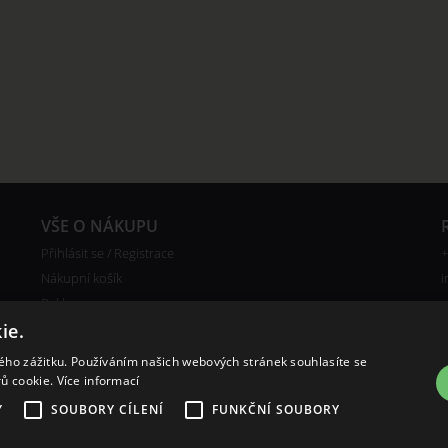
VŠE O NÁKUPU
Přihlásit se / Registrace
+
Nákupní košík
i
Reklamace
ie.
Ceny poštovného
Certifikáty
kého zážitku. Používáním našich webových stránek souhlasíte se
rů cookie.
Více informací
Y
SOUBORY CÍLENÍ
FUNKČNÍ SOUBORY