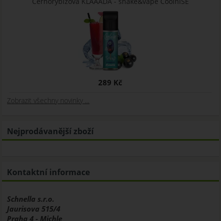
Černorybízová KLAAADA - shake&vape CoolniSE
289 Kč
Zobrazit všechny novinky ...
Nejprodávanější zboží
Kontaktní informace
Schnella s.r.o.
Jaurisova 515/4
Praha 4 - Michle