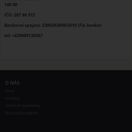
140 00
IČO: 287 86 912
Bankovní spojení: 2300283849/2010 (Fio banka)
tel: +420608138367
O NÁS
Úvod
Kontakty
Obchodní podmínky
Bonusový program