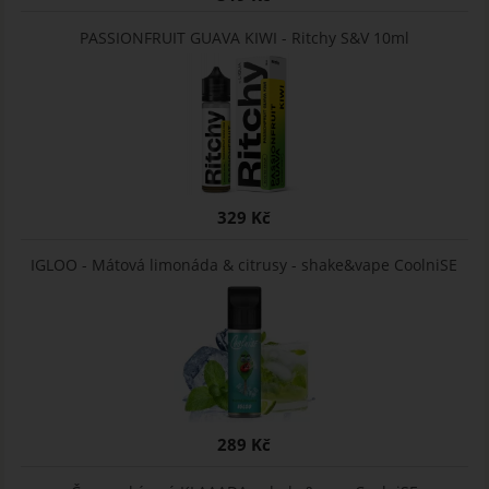
PASSIONFRUIT GUAVA KIWI - Ritchy S&V 10ml
329 Kč
IGLOO - Mátová limonáda & citrusy - shake&vape CoolniSE
289 Kč