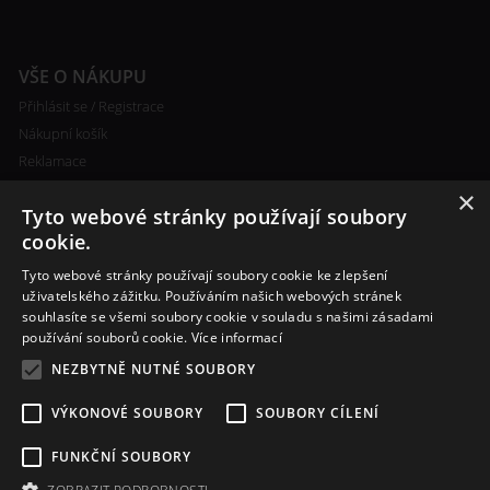
VŠE O NÁKUPU
Přihlásit se / Registrace
Nákupní košík
Reklamace
Ceny poštovného
×
Tyto webové stránky používají soubory
Certifikáty
cookie.
Tyto webové stránky používají soubory cookie ke zlepšení
uživatelského zážitku. Používáním našich webových stránek
souhlasíte se všemi soubory cookie v souladu s našimi zásadami
RYCHLÝ KONTAKT
používání souborů cookie.
Více informací
+420 608 138 367
NEZBYTNĚ NUTNÉ SOUBORY
info@bomba-cig.cz
VÝKONOVÉ SOUBORY
SOUBORY CÍLENÍ
FUNKČNÍ SOUBORY