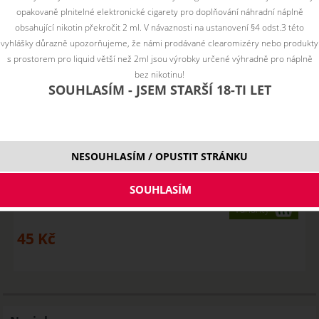
opakovaně plnitelné elektronické cigarety pro doplňování náhradní náplně
obsahující nikotin překročit 2 ml. V návaznosti na ustanovení §4 odst.3 této
vyhlášky důrazně upozorňujeme, že námi prodávané clearomizéry nebo produkty
s prostorem pro liquid větší než 2ml jsou výrobky určené výhradně pro náplně
bez nikotinu!
SOUHLASÍM - JSEM STARŠÍ 18-TI LET
Náhradní hlava ASPIRE BVC 1,6 / 1,8 / 2,1 ohm
NESOUHLASÍM / OPUSTIT STRÁNKU
SKLADEM
Varianty
45
Kč