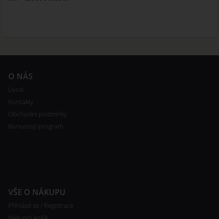
O NÁS
Úvod
Kontakty
Obchodní podmínky
Bonusový program
VŠE O NÁKUPU
Přihlásit se / Registrace
Nákupní košík