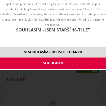
opakovaně plnitelné elektronické cigarety pro doplňování náhradní náplně
obsahující nikotin překročit 2 ml. V návaznosti na ustanovení §4 odst.3 této
vyhlášky důrazně upozorňujeme, že námi prodávané clearomizéry nebo produkty
s prostorem pro liquid větší než 2ml jsou výrobky určené výhradně pro náplně
bez nikotinu!
SOUHLASÍM - JSEM STARŠÍ 18-TI LET
DotMod dotStick Kit
NESOUHLASÍM / OPUSTIT STRÁNKU
NENÍ SKLADEM
Varianty
1 353
Kč