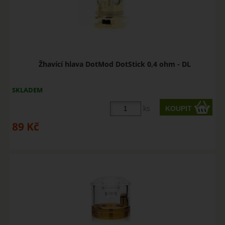
Žhavící hlava DotMod DotStick 0,4 ohm - DL
SKLADEM
ks
89
Kč