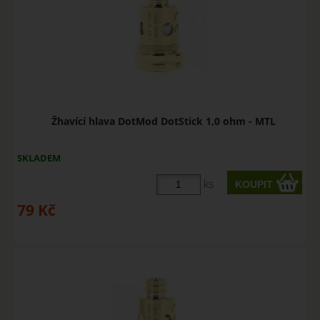
Žhavící hlava DotMod DotStick 1,0 ohm - MTL
SKLADEM
ks
79
Kč