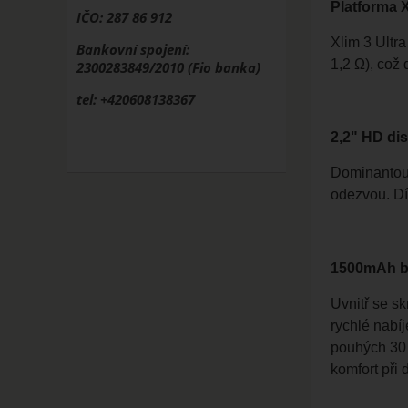
Platforma 
IČO: 287 86 912
Xlim 3 Ultra
Bankovní spojení:
1,2 Ω), což 
2300283849/2010 (Fio banka)
tel: +420608138367
2,2" HD dis
Dominantou 
odezvou. Dí
1500mAh ba
Uvnitř se s
rychlé nabí
pouhých 30 
komfort při