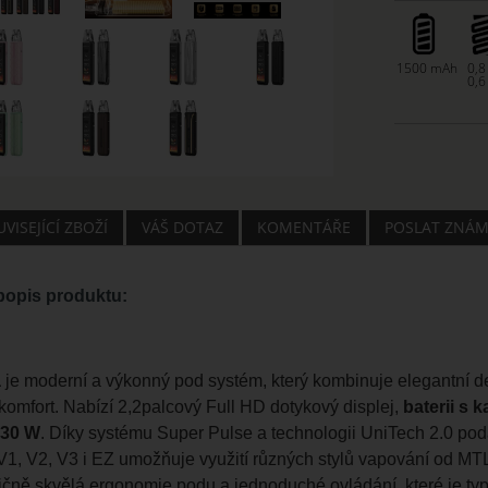
1500 mAh
0,
0,
VISEJÍCÍ ZBOŽÍ
VÁŠ DOTAZ
KOMENTÁŘE
POSLAT ZNÁ
opis produktu:
a
je moderní a výkonný pod systém, který kombinuje elegantní de
 komfort. Nabízí 2,2palcový Full HD dotykový displej,
baterii s
 30 W
. Díky systému Super Pulse a technologii UniTech 2.0 podá
V1, V2, V3 i EZ umožňuje využití různých stylů vapování od MT
adičně skvělá ergonomie podu a jednoduché ovládání, které je t