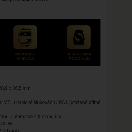
28,9 x 16,5 mm
: MTL (klasické šlukování) / RDL (utažené přímé
tahu: automatické & manuální
ž 30 W
 1500 mAh