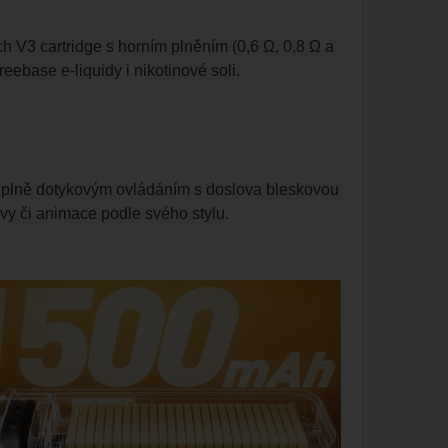
ch V3 cartridge s horním plněním (0,6 Ω, 0,8 Ω a
eebase e-liquidy i nikotinové soli.
a plně dotykovým ovládáním s doslova bleskovou
vy či animace podle svého stylu.