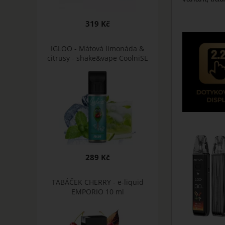
319 Kč
IGLOO - Mátová limonáda &
citrusy - shake&vape CoolniSE
289 Kč
TABÁČEK CHERRY - e-liquid
EMPORIO 10 ml