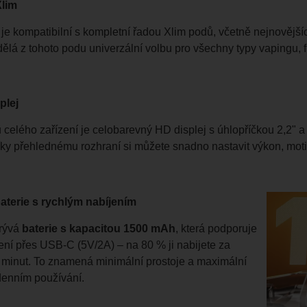
Xlim
 je kompatibilní s kompletní řadou Xlim podů, včetně nejnovější
dělá z tohoto podu univerzální volbu pro všechny typy vapingu, fr
plej
celého zařízení je celobarevný HD displej s úhlopříčkou 2,2" 
ky přehlednému rozhraní si můžete snadno nastavit výkon, moti
terie s rychlým nabíjením
krývá
baterie s kapacitou 1500 mAh
, která podporuje
jení přes USB-C (5V/2A) – na 80 % ji nabijete za
minut. To znamená minimální prostoje a maximální
 denním používání.