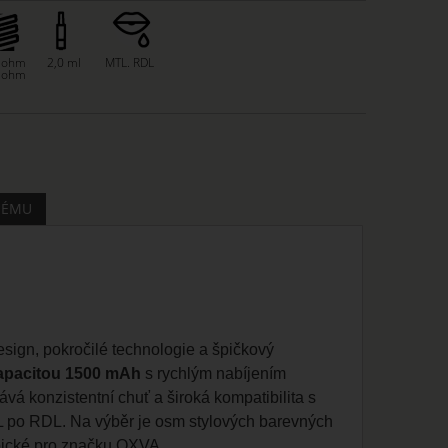
8 ohm
2,0 ml
MTL. RDL
6 ohm
MÉMU
sign, pokročilé technologie a špičkový
 kapacitou 1500 mAh
s rychlým nabíjením
vá konzistentní chuť a široká kompatibilita s
L po RDL. Na výběr je osm stylových barevných
ypické pro značku OXVA.