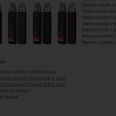
Výstupní napětí: 3,
Podporovaný odpor
Odpor cartridgí v b
Objem cartridgí v b
Dobíjení: USB-C por
Regulace airflow: 
Materiál: zinková 
ní:
A Xlim 3 Ultra Pod (1500 mAh)
 OXVA Xlim V3 Top Fill (0,6 Ω; 2 ml)
 OXVA Xlim V3 Top Fill (0,8 Ω; 2 ml)
bel pro dobíjení
ský manuál