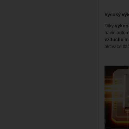
Vysoký výk
Díky
výko
navíc autom
vzduchu
mů
aktivace tl