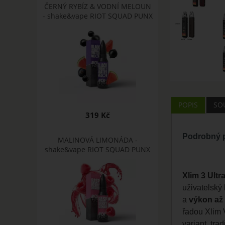
ČERNÝ RYBÍZ & VODNÍ MELOUN
- shake&vape RIOT SQUAD PUNX
POPIS
SOU
319 Kč
Podrobný p
MALINOVÁ LIMONÁDA -
shake&vape RIOT SQUAD PUNX
Xlim 3 Ultr
uživatelský
a
výkon až
řadou Xlim 
variant, tr