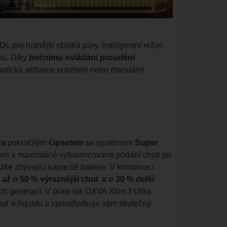
L pro hutnější oblaka páry. Inteligentní režim
nu. Díky
bočnímu ovládání proudění
tomatická aktivace potahem nebo manuální
ra
pokročilým
čipsetem
se systémem
Super
 výkon a maximálně vybalancované podání chuti po
nízké zbývající kapacitě baterie. V kombinaci
e
až o 50 % výraznější chuť a o 30 % delší
h generací. V praxi tak OXVA Xlim 3 Ultra
chuť e-liquidu a zprostředkuje vám skutečný