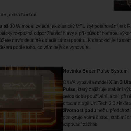
on, extra funkce
nu
až 30 W
model zvládá jak klasický MTL styl potahování, tak RD
aticky rozpozná odpor žhavicí hlavy a přizpůsobí hodnotu výko
žete navíc detailně doladit tuhost potahu. K dispozici je i au
ačítkem podle toho, co vám nejvíce vyhovuje.
Novinka Super Pulse System
OXVA vybavila model
Xlim 3 Ult
Pulse
, který zajišťuje stabilní
celou dobu používání, a to i při 
s technologií UniTech 2.0 získát
životnost podu
než u předchozíc
poskytuje velmi čistou, stabilní 
vapovací zážitek.