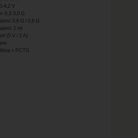
0-4,2 V
: 0,3-3,0 Ω
alení: 0,6 Ω / 0,8 Ω
alení: 2 ml
t (5 V / 2 A)
ano
slitina + PCTG