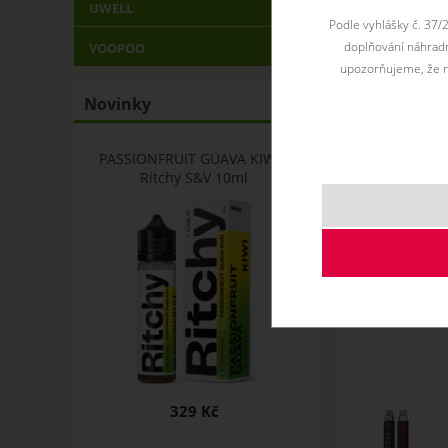
UWELL
Podle vyhlášky č. 37/
doplňování náhradní
VOOPOO
upozorňujeme, že n
Novinky
PASSIONFRUIT GUAVA KIWI -
Ritchy S&V 10ml
329 Kč