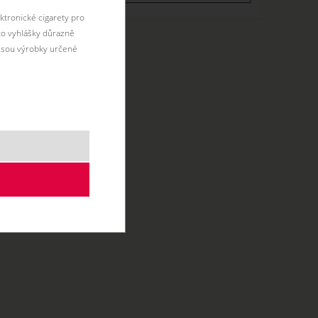
ktronické cigarety pro
éto vyhlášky důrazně
jsou výrobky určené