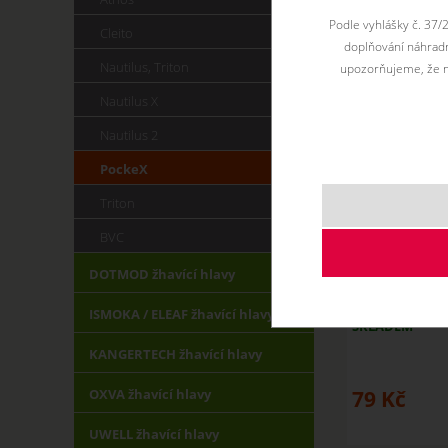
Podle vyhlášky č. 37/
Cleito
doplňování náhradní
Nautilus, Triton
upozorňujeme, že n
Nautilus X
Nautilus 2
PockeX
Triton
BVC
DOTMOD žhavící hlavy
Žhavící hlava
ISMOKA / ELEAF žhavící hlavy
SKLADEM
KANGERTECH žhavící hlavy
OXVA žhavící hlavy
79
Kč
UWELL žhavící hlavy