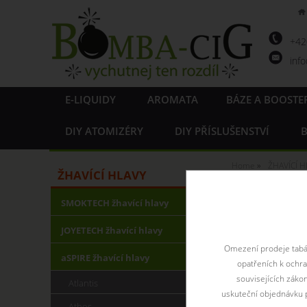
+4
inf
E-LIQUIDY
AROMATA
BÁZE A BOOSTE
DIY ATOMIZÉRY
DIY PŘÍSLUŠENSTVÍ
B
Home
ŽHAVÍCÍ H
ŽHAVÍCÍ HLAVY
Náhradn
SMOKTECH žhavící hlavy
JOYETECH žhavící hlavy
Omezení prodeje tabák
aSPIRE žhavící hlavy
opatřeních k ochr
souvisejících záko
Atlantis
uskuteční objednávku p
Athos