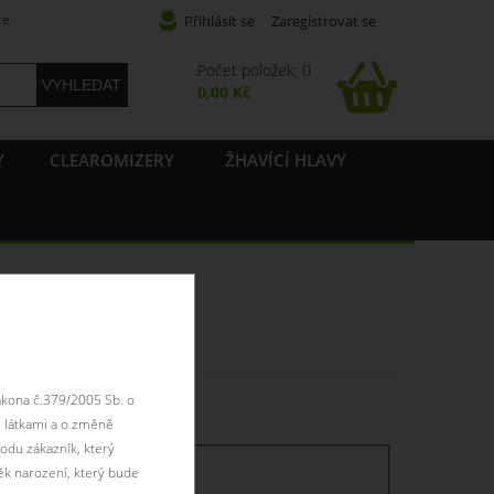
ce
Přihlásit se
Zaregistrovat se
Počet položek: 0
0,00 Kč
Y
CLEAROMIZERY
ŽHAVÍCÍ HLAVY
X
ákona č.379/2005 Sb. o
 skladem
 látkami a o změně
odu zákazník, který
ěk narození, který bude
skaldem
skladem