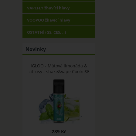
VAPEFLY žhavící hlavy
VOOPOO žhavící hlavy
OSTATNÍ (GS, CE5, ..)
Novinky
IGLOO - Mátová limonáda &
citrusy - shake&vape CoolniSE
289 Kč