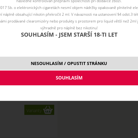
následně kontrolován přepravní společností při dodávce zboží.
2017 Sb. o elektronických cigaretách nesmí objem nádržky opakovaně plnitelné ele
 náplně obsahující nikotin překročit 2 ml. V návaznosti na ustanovení §4 odst.3 t
ámi prodávané clearomizéry nebo produkty s prostorem pro liquid větší než 2ml 
výhradně pro náplně bez nikotinu!
SOUHLASÍM - JSEM STARŠÍ 18-TI LET
NESOUHLASÍM / OPUSTIT STRÁNKU
 pro Aspire PockeX
Varianty