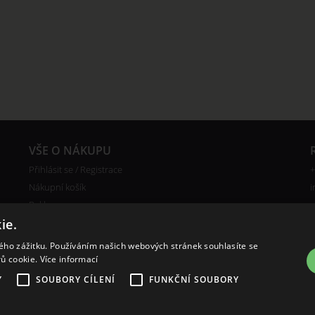
VŠE O NÁKUPU
Přihlásit se / Registrace
+
Nákupní košík
i
Reklamace
Ceny poštovného
ie.
Certifikáty
kého zážitku. Používáním našich webových stránek souhlasíte se
rů cookie.
Více informací
Y
SOUBORY CÍLENÍ
FUNKČNÍ SOUBORY
a
Shop5.cz
pu
pronájem e-shopu