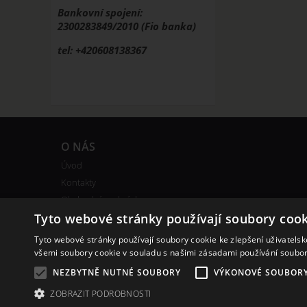
Bankovní spojení:
2300283849/2010 (Fio banka)
tel: +420608138367
O NÁS
Úvod
Kontakty
Obchodní podmínky
Bonusový program
Tyto webové stránky používají soubory cook
Tyto webové stránky používají soubory cookie ke zlepšení uživatels
všemi soubory cookie v souladu s našimi zásadami používání soubo
NEZBYTNĚ NUTNÉ SOUBORY
VÝKONOVÉ SOUBOR
ZOBRAZIT PODROBNOSTI
Copyright ©
,
provozováno na systému
www.bomba-cig.cz
tvorba e-sho