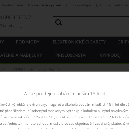
Úvodní strana
Věrnostní systém
Info k nákupu
Kontaktní informa
608 138 367
20
o@bomba-cig.cz
RY
POD MODY
ELEKTRONICKÉ CIGARETY
GRIP
ATERIE A NABÍJEČKY
PŘÍSLUŠENSTVÍ
VÝPRODEJ
LAVY
aSPIRE žhavící hlavy
PockeX
í žhavící hlavy aSpire Pocke
Zákaz prodeje osobám mladším 18-ti let
ových výrobků, elektronických cigaret a alkoholu osobám mladších 18-ti let dle z
Řadit podle:
pouze
aně před škodami působenými tabákovými výrobky, alkoholem a jinými návykovými
Filtr dostupnosti
nů ve znění zákonů č. 225/2006 Sb., č. 274/2008 Sb. a č. 305/2009 Sb. Z tohoto dův
rostřednictvím tohoto eshopu, musí v procesu objednávání zadat svůj skutečný v
není skladem
není skladem
skadem