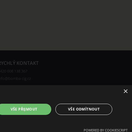
RYCHLÝ KONTAKT
420 608 138 367
nfo@bomba-cig.cz
×
VŠE PŘIJMOUT
VŠE ODMÍTNOUT
POWERED BY COOKIESCRIPT