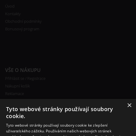
Úvod
Kontakty
Obchodní podmínky
Bonusový program
VŠE O NÁKUPU
Přihlásit se / Registrace
Nákupní košík
Reklamace
Ceny poštovného
×
Tyto webové stránky používají soubory
Certifikáty
cookie.
Tyto webové stránky používají soubory cookie ke zlepšení
uživatelského zážitku. Používáním našich webových stránek