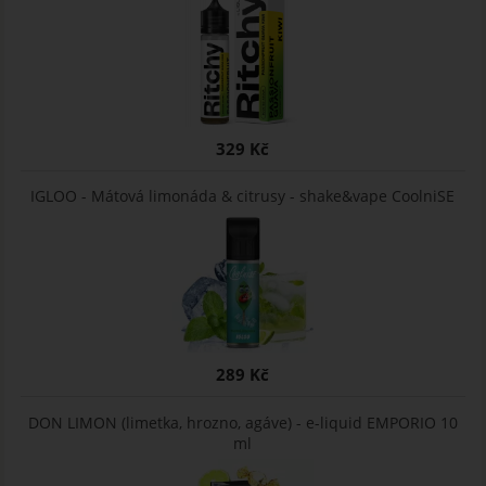
329 Kč
IGLOO - Mátová limonáda & citrusy - shake&vape CoolniSE
289 Kč
DON LIMON (limetka, hrozno, agáve) - e-liquid EMPORIO 10
ml