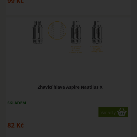
99
Kč
Žhavící hlava Aspire Nautilus X
SKLADEM
Varianty
82
Kč