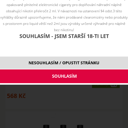
opakovaně plnitelné elektronické cigarety pro doplňování náhradní náplně
obsahující nikotin překročit 2 ml. V návaznosti na ustanovení §4 odst.3 této
vyhlášky důrazně upozorňujeme, že námi prodávané clearomizéry nebo produkty
s prostorem pro liquid větší než 2ml jsou výrobky určené výhradně pro náplně
bez nikotinu!
SOUHLASÍM - JSEM STARŠÍ 18-TI LET
Aspire NAUTILUS GT clearomizér - 2ml
NESOUHLASÍM / OPUSTIT STRÁNKU
NENÍ SKLADEM
Varianty
568
Kč