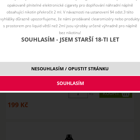
opakovaně plnitelné elektronické cigarety pro doplňování náhradní náplně
obsahující nikotin překročit 2 ml. V návaznosti na ustanovení §4 odst.3 této
vyhlášky důrazně upozorňujeme, že námi prodávané clearomizéry nebo produkty
s prostorem pro liquid větší než 2ml jsou výrobky určené výhradně pro náplně
bez nikotinu!
SOUHLASÍM - JSEM STARŠÍ 18-TI LET
BLUEBERRY MENTHOL / Maliny, borůvky, coolada - Dinner
NESOUHLASÍM / OPUSTIT STRÁNKU
Lady NicSalt - ...
SKLADEM
ks
199
Kč