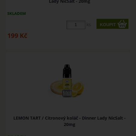
Lady NicSalt - 20mg
SKLADEM
ks
199
Kč
LEMON TART / Citronový koláč - Dinner Lady NicSalt -
20mg