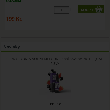
SKLADEM
ks
199
Kč
Novinky
ČERNÝ RYBÍZ & VODNÍ MELOUN - shake&vape RIOT SQUAD
PUNX
319 Kč