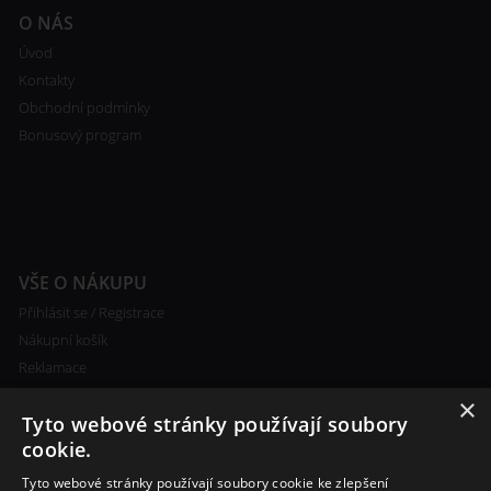
O NÁS
Úvod
Kontakty
Obchodní podmínky
Bonusový program
VŠE O NÁKUPU
Přihlásit se / Registrace
Nákupní košík
Reklamace
Ceny poštovného
×
Tyto webové stránky používají soubory
Certifikáty
cookie.
Tyto webové stránky používají soubory cookie ke zlepšení