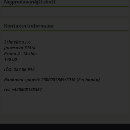
Nejprodávanější zboží
Kontaktní informace
Schnella s.r.o.
Jaurisova 515/4
Praha 4 - Michle
140 00
IČO: 287 86 912
Bankovní spojení: 2300283849/2010 (Fio banka)
tel: +420608138367