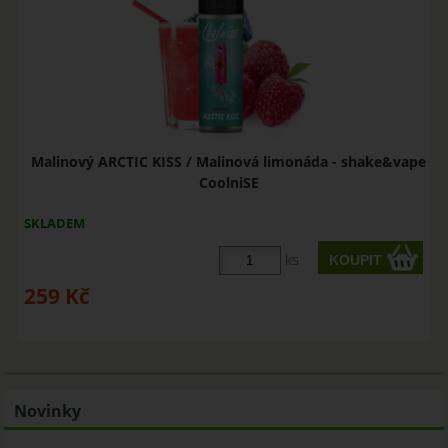
Malinový ARCTIC KISS / Malinová limonáda - shake&vape
CoolniSE
SKLADEM
ks
259
Kč
Novinky