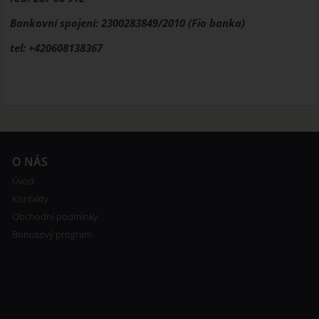
Bankovní spojení: 2300283849/2010 (Fio banka)
tel: +420608138367
O NÁS
Úvod
Kontakty
Obchodní podmínky
Bonusový program