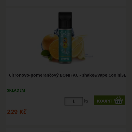
Citronovo-pomerančový BONIFÁC - shake&vape CoolniSE
SKLADEM
ks
229
Kč