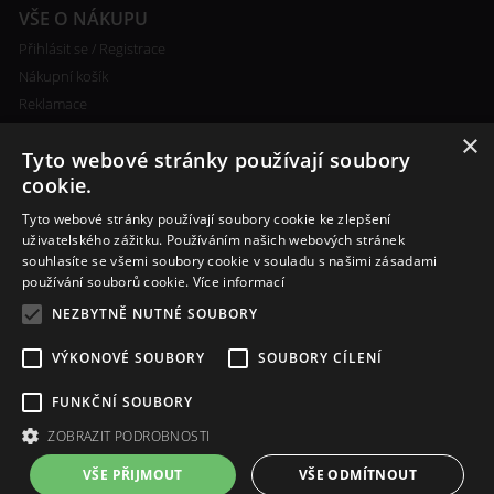
VŠE O NÁKUPU
Přihlásit se / Registrace
Nákupní košík
Reklamace
Ceny poštovného
×
Tyto webové stránky používají soubory
Certifikáty
cookie.
Tyto webové stránky používají soubory cookie ke zlepšení
uživatelského zážitku. Používáním našich webových stránek
souhlasíte se všemi soubory cookie v souladu s našimi zásadami
RYCHLÝ KONTAKT
používání souborů cookie.
Více informací
+420 608 138 367
NEZBYTNĚ NUTNÉ SOUBORY
info@bomba-cig.cz
VÝKONOVÉ SOUBORY
SOUBORY CÍLENÍ
FUNKČNÍ SOUBORY
ZOBRAZIT PODROBNOSTI
VŠE PŘIJMOUT
VŠE ODMÍTNOUT