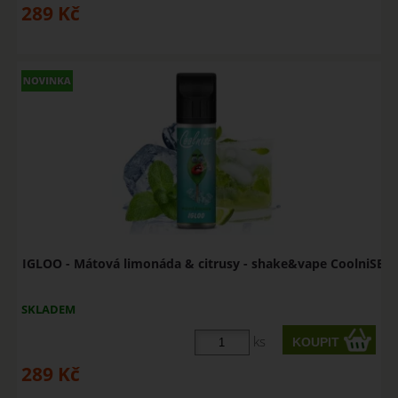
289
Kč
IGLOO - Mátová limonáda & citrusy - shake&vape CoolniSE
SKLADEM
ks
289
Kč