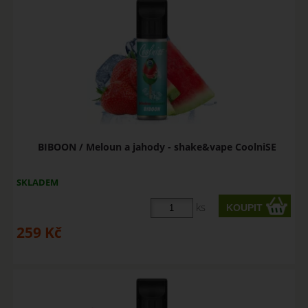
BIBOON / Meloun a jahody - shake&vape CoolniSE
SKLADEM
ks
259
Kč