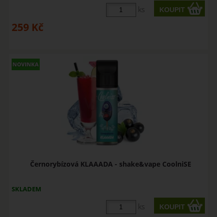
ks
259
Kč
Černorybízová KLAAADA - shake&vape CoolniSE
SKLADEM
ks