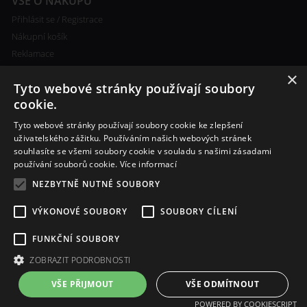
VŠE O NÁKUPU
Přihlásit se / Registrace
Nákupní košík
Reklamace
Ceny poštovného
×
Tyto webové stránky používají soubory
Certifikáty
cookie.
Tyto webové stránky používají soubory cookie ke zlepšení
uživatelského zážitku. Používáním našich webových stránek
souhlasíte se všemi soubory cookie v souladu s našimi zásadami
RYCHLÝ KONTAKT
používání souborů cookie.
Více informací
+420 608 138 367
NEZBYTNĚ NUTNÉ SOUBORY
info@bomba-cig.cz
VÝKONOVÉ SOUBORY
SOUBORY CÍLENÍ
FUNKČNÍ SOUBORY
ZOBRAZIT PODROBNOSTI
VŠE PŘIJMOUT
VŠE ODMÍTNOUT
POWERED BY COOKIESCRIPT