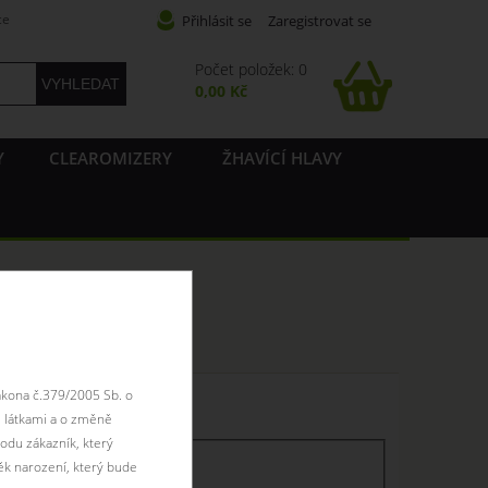
ce
Přihlásit se
Zaregistrovat se
Počet položek: 0
0,00 Kč
Y
CLEAROMIZERY
ŽHAVÍCÍ HLAVY
ákona č.379/2005 Sb. o
 skladem
 látkami a o změně
odu zákazník, který
ěk narození, který bude
skaldem
skladem