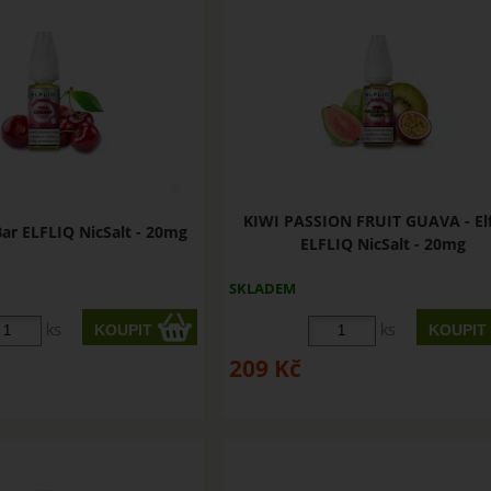
KIWI PASSION FRUIT GUAVA - Elf
Bar ELFLIQ NicSalt - 20mg
ELFLIQ NicSalt - 20mg
SKLADEM
ks
ks
209
Kč