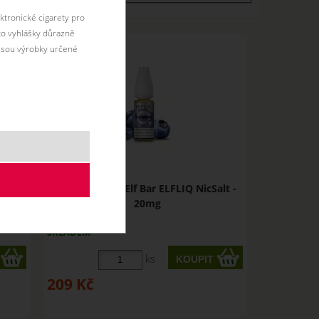
ktronické cigarety pro
éto vyhlášky důrazně
jsou výrobky určené
FLIQ
BLUEBERRY - Elf Bar ELFLIQ NicSalt -
20mg
SKLADEM
ks
209
Kč