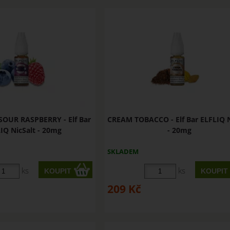
OUR RASPBERRY - Elf Bar
CREAM TOBACCO - Elf Bar ELFLIQ N
IQ NicSalt - 20mg
- 20mg
SKLADEM
ks
ks
209
Kč