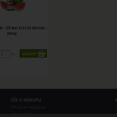
 Elf Bar ELFLIQ NicSalt -
20mg
ks
VŠE O NÁKUPU
Přihlásit se / Registrace
+
Nákupní košík
i