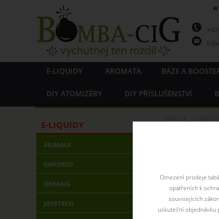
+4
inf
E-LIQUIDY
AROMATA
BÁZE A BOOSTE
DIY ATOMIZÉRY
DIY PŘÍSLUŠENSTVÍ
B
Home
E-LIQUIDY
E-LIQUIDY
Elf Bar
ARAMAX
EMPORIO
Omezení prodeje tabák
DEKANG
opatřeních k ochr
souvisejících záko
JOYETECH
uskuteční objednávku p