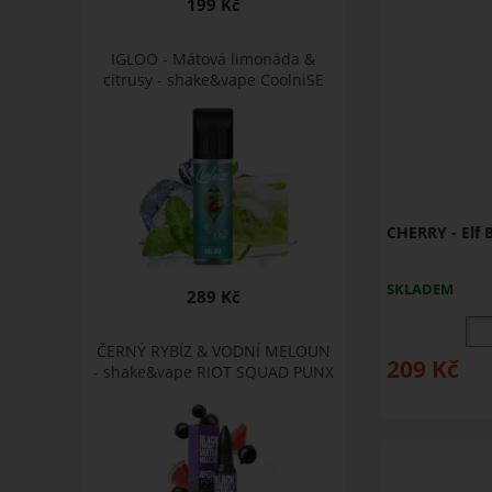
199 Kč
IGLOO - Mátová limonáda &
citrusy - shake&vape CoolniSE
CHERRY - Elf 
SKLADEM
289 Kč
ČERNÝ RYBÍZ & VODNÍ MELOUN
209
Kč
- shake&vape RIOT SQUAD PUNX