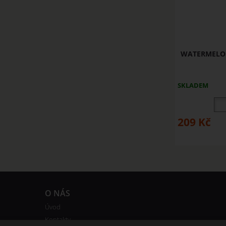
WATERMELON -
SKLADEM
209
Kč
O NÁS
Úvod
Kontakty