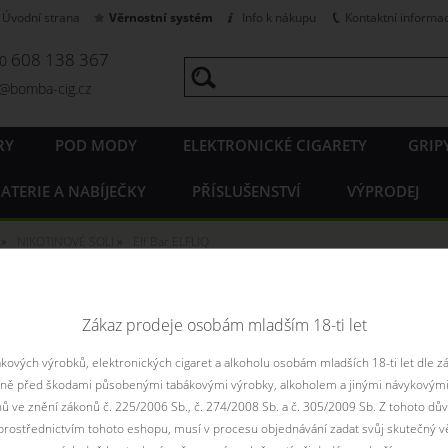
Úvodní strana
Věrnostní systém
Info k nákupu
Kontaktní informa
608 138 367
20
o@bomba-cig.cz
RY
POD MODY
ELEKTRONICKÉ CIGARETY
GRIP
ATERIE A NABÍJEČKY
PŘÍSLUŠENSTVÍ
VÝPRODEJ
NIKOTINOVÉ SOLI
Elf Bar ELFLIQ
 ELFLIQ
Zákaz prodeje osobám mladším 18-ti let
ových výrobků, elektronických cigaret a alkoholu osobám mladších 18-ti let dle z
Řadit podle:
pouze
aně před škodami působenými tabákovými výrobky, alkoholem a jinými návykovými
Filtr dostupnosti
nů ve znění zákonů č. 225/2006 Sb., č. 274/2008 Sb. a č. 305/2009 Sb. Z tohoto dův
rostřednictvím tohoto eshopu, musí v procesu objednávání zadat svůj skutečný v
není skladem
není skladem
skadem