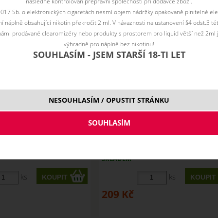
následně kontrolován přepravní společností při dodávce zboží.
2017 Sb. o elektronických cigaretách nesmí objem nádržky opakovaně plnitelné ele
 náplně obsahující nikotin překročit 2 ml. V návaznosti na ustanovení §4 odst.3 t
ámi prodávané clearomizéry nebo produkty s prostorem pro liquid větší než 2ml 
výhradně pro náplně bez nikotinu!
SOUHLASÍM - JSEM STARŠÍ 18-TI LET
NESOUHLASÍM / OPUSTIT STRÁNKU
- Elf Bar ELFLIQ NicSalt -
BLACKBERRY LEMON - Elf Bar EL
20mg
NicSalt - 20mg
SKLADEM
ks
ks
209
Kč