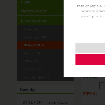
LIQUA
Podle vyhlášky č. 37/
doplňování náhradní
WAY TO VAPE (CZ)
upozorňujeme, že n
NIKOTINOVÉ SOLI
Aramax Salt
Dinner Lady /GB/
Elf Bar ELFLIQ
Emporio Salt
LIQUA (CZ)
APPLE PEACH 
Ritchy Salt (CZ)
SKLADEM
Vampire Vape (GB)
Novinky
209
Kč
DON LIMON (limetka, hrozno,