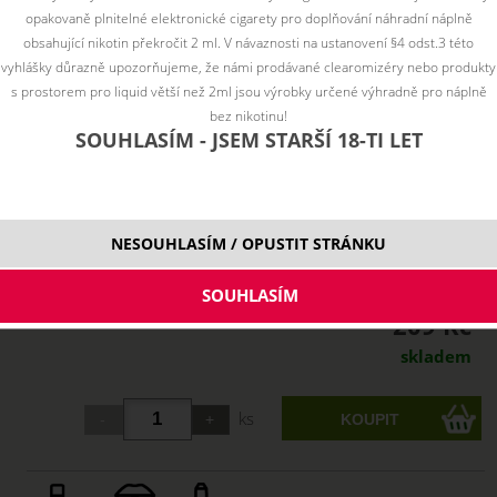
opakovaně plnitelné elektronické cigarety pro doplňování náhradní náplně
obsahující nikotin překročit 2 ml. V návaznosti na ustanovení §4 odst.3 této
vyhlášky důrazně upozorňujeme, že námi prodávané clearomizéry nebo produkty
s prostorem pro liquid větší než 2ml jsou výrobky určené výhradně pro náplně
bez nikotinu!
SOUHLASÍM - JSEM STARŠÍ 18-TI LET
NESOUHLASÍM / OPUSTIT STRÁNKU
209 Kč
skladem
ks