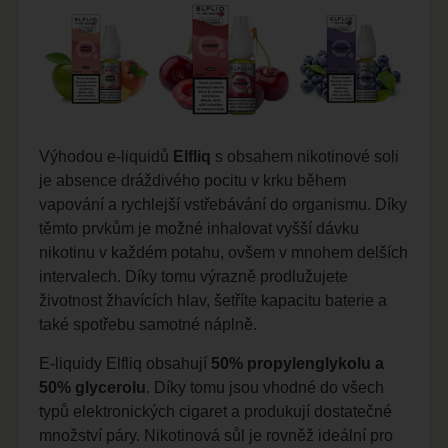
Výhodou e-liquidů
Elfliq
s obsahem nikotinové soli
je absence dráždivého pocitu v krku během
vapování a rychlejší vstřebávání do organismu. Díky
těmto prvkům je možné inhalovat vyšší dávku
nikotinu v každém potahu, ovšem v mnohem delších
intervalech. Díky tomu výrazně prodlužujete
životnost žhavících hlav, šetříte kapacitu baterie a
také spotřebu samotné náplně.
E-liquidy Elfliq obsahují
50% propylenglykolu a
50% glycerolu
. Díky tomu jsou vhodné do všech
typů elektronických cigaret a produkují dostatečné
množství páry. Nikotinová sůl je rovněž ideální pro