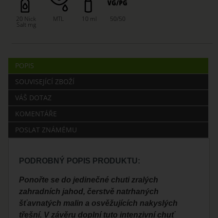
20 Nick
MTL
10 ml
50/50
Salt mg
POPIS
SOUVISEJÍCÍ ZBOŽÍ
VÁŠ DOTAZ
KOMENTÁŘE
POSLAT ZNÁMÉMU
PODROBNÝ POPIS PRODUKTU:
Ponořte se do jedinečné chuti zralých
zahradních jahod, čerstvě natrhaných
šťavnatých malin a osvěžujících nakyslých
třešní. V závěru doplní tuto intenzivní chuť