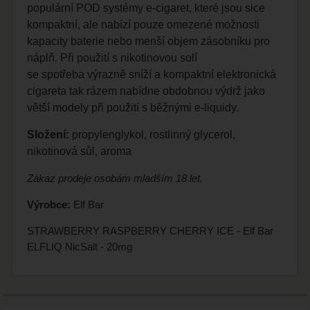
populární POD systémy e-cigaret, které jsou sice
kompaktní, ale nabízí pouze omezené možnosti
kapacity baterie nebo menší objem zásobníku pro
náplň. Při použití s nikotinovou solí
se spotřeba výrazně sníží a kompaktní elektronická
cigareta tak rázem nabídne obdobnou výdrž jako
větší modely při použití s běžnými e-liquidy.
Složení:
propylenglykol, rostlinný glycerol,
nikotinová sůl, aroma
Zákaz prodeje osobám mladším 18 let.
Výrobce:
Elf Bar
STRAWBERRY RASPBERRY CHERRY ICE - Elf Bar
ELFLIQ NicSalt - 20mg