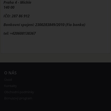
Praha 4 - Michle
140 00
IČO: 287 86 912
Bankovní spojení: 2300283849/2010 (Fio banka)
tel: +420608138367
O NÁS
Úvod
Kontakty
Obchodní podmínky
Bonusový program