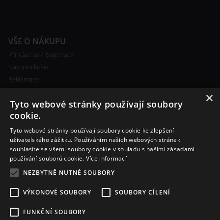
VŠE O NÁKUPU
Přihlásit se / Registrace
Nákupní košík
Reklamace
Ceny poštovného
×
Tyto webové stránky používají soubory
Certifikáty
cookie.
Tyto webové stránky používají soubory cookie ke zlepšení
uživatelského zážitku. Používáním našich webových stránek
souhlasíte se všemi soubory cookie v souladu s našimi zásadami
RYCHLÝ KONTAKT
používání souborů cookie.
Více informací
+420 608 138 367
NEZBYTNĚ NUTNÉ SOUBORY
info@bomba-cig.cz
VÝKONOVÉ SOUBORY
SOUBORY CÍLENÍ
FUNKČNÍ SOUBORY