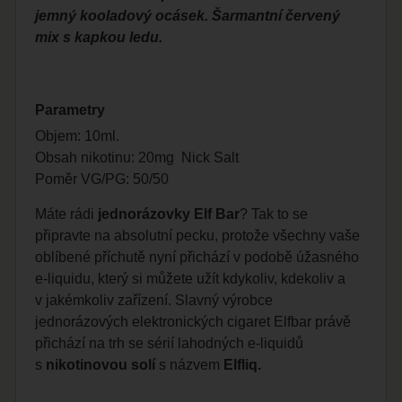
jemný kooladový ocásek. Šarmantní červený
mix s kapkou ledu.
Parametry
Objem: 10ml.
Obsah nikotinu: 20mg Nick Salt
Poměr VG/PG: 50/50
Máte rádi
jednorázovky Elf Bar
? Tak to se
připravte na absolutní pecku, protože všechny vaše
oblíbené příchutě nyní přichází v podobě úžasného
e-liquidu, který si můžete užít kdykoliv, kdekoliv a
v jakémkoliv zařízení. Slavný výrobce
jednorázových elektronických cigaret Elfbar právě
přichází na trh se sérií lahodných e-liquidů
s
nikotinovou solí
s názvem
Elfliq.