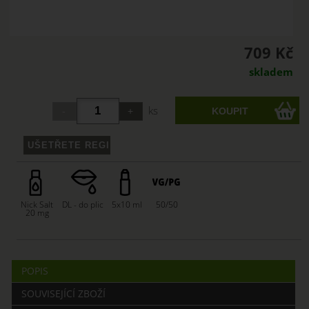
709 Kč
skladem
ks
Nick Salt
DL - do plic
5x10 ml
50/50
20 mg
POPIS
SOUVISEJÍCÍ ZBOŽÍ