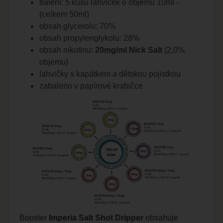
balení: 5 kusů lahviček o objemu 10ml -
(celkem 50ml)
obsah glycerolu: 70%
obsah propylenglykolu: 28%
obsah nikotinu:
20mg/ml
Nick Salt
(2,0%
objemu)
lahvičky s kapátkem a dětskou pojistkou
zabaleno v papírové krabičce
Booster
Imperia Salt Shot Dripper
obsahuje