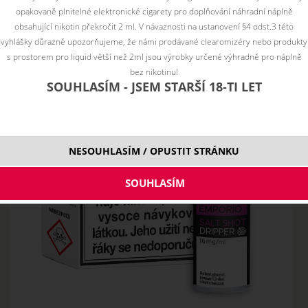
opakovaně plnitelné elektronické cigarety pro doplňování náhradní náplně
obsahující nikotin překročit 2 ml. V návaznosti na ustanovení §4 odst.3 této
vyhlášky důrazně upozorňujeme, že námi prodávané clearomizéry nebo produkty
s prostorem pro liquid větší než 2ml jsou výrobky určené výhradně pro náplně
bez nikotinu!
SOUHLASÍM - JSEM STARŠÍ 18-TI LET
NESOUHLASÍM / OPUSTIT STRÁNKU