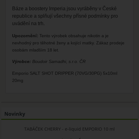
Báze a boostery Imperia jsou vyráběny v České
republice a splňují všechny přísné podmínky pro
uvádění na trh.
Upozornění:
Tento výrobek obsahuje nikotin a je
nevhodný pro těhotné ženy a kojící matky. Zákaz prodeje
osobám mladším 18 let.
Výrobce:
Boudoir Samadhi, s.r.o. ČR
Emporio SALT SHOT DRIPPER (70VG/30PG) 5x10ml
20mg
Novinky
TABÁČEK CHERRY - e-liquid EMPORIO 10 ml