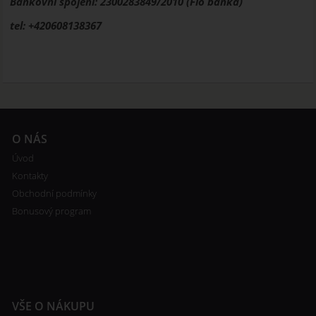
Bankovní spojení: 2300283849/2010 (Fio banka)
tel: +420608138367
O NÁS
Úvod
Kontakty
Obchodní podmínky
Bonusový program
VŠE O NÁKUPU