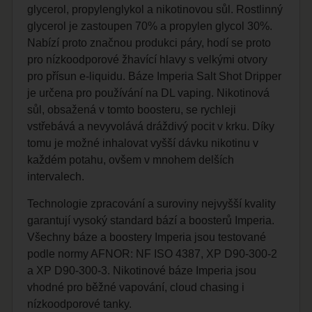
glycerol, propylenglykol a nikotinovou sůl. Rostlinný
glycerol je zastoupen 70% a propylen glycol 30%.
Nabízí proto značnou produkci páry, hodí se proto
pro nízkoodporové žhavící hlavy s velkými otvory
pro přísun e-liquidu. Báze Imperia Salt Shot Dripper
je určena pro používání na DL vaping. Nikotinová
sůl, obsažená v tomto boosteru, se rychleji
vstřebává a nevyvolává dráždivý pocit v krku. Díky
tomu je možné inhalovat vyšší dávku nikotinu v
každém potahu, ovšem v mnohem delších
intervalech.
Technologie zpracování a suroviny nejvyšší kvality
garantují vysoký standard bází a boosterů Imperia.
Všechny báze a boostery Imperia jsou testované
podle normy AFNOR: NF ISO 4387, XP D90-300-2
a XP D90-300-3. Nikotinové báze Imperia jsou
vhodné pro běžné vapování, cloud chasing i
nízkoodporové tanky.