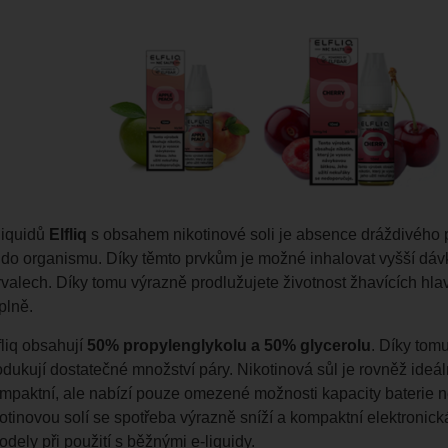
liquidů
Elfliq
s obsahem nikotinové soli je absence dráždivého p
 do organismu. Díky těmto prvkům je možné inhalovat vyšší d
rvalech. Díky tomu výrazně prodlužujete životnost žhavících hlav,
plně.
fliq obsahují
50% propylenglykolu a 50% glycerolu
. Díky tom
odukují dostatečné množství páry. Nikotinová sůl je rovněž ideá
ompaktní, ale nabízí pouze omezené možnosti kapacity baterie 
ikotinovou solí se spotřeba výrazně sníží a kompaktní elektroni
odely při použití s běžnými e-liquidy.