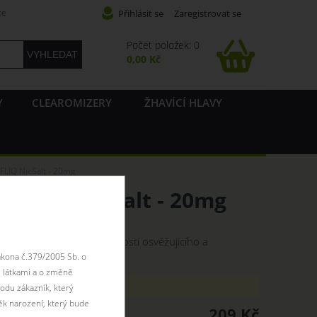
ce
Přihlásit se
Zaregistrovat se
Počet položek: 0
0,00 Kč
Y
CLEAROMIZERY
ŽHAVÍCÍ HLAVY
LIQ NicSalt - 20mg
LFLIQ NicSalt - 20mg
anasu se snoubí s dřevitostí osvěžujícího a
ákona č.379/2005 Sb. o
 látkami a o změně
18ti let.
odu zákazník, který
ěk narození, který bude
209 Kč