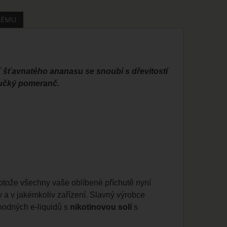
MÉMU
šťavnatého ananasu se snoubí s dřevitostí
oučký pomeranč.
rotože všechny vaše oblíbené příchutě nyní
v a v jakémkoliv zařízení. Slavný výrobce
ahodných e-liquidů s
nikotinovou solí
s