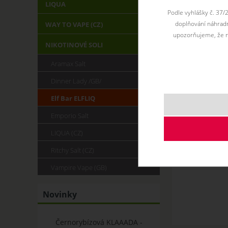
LIQUA
Podle vyhlášky č. 37/
doplňování náhradní
WAY TO VAPE (CZ)
upozorňujeme, že n
NIKOTINOVÉ SOLI
Aramax Salt
Dinner Lady /GB/
Elf Bar ELFLIQ
Emporio Salt
LIQUA (CZ)
Ritchy Salt (CZ)
Vampire Vape (GB)
Novinky
Černorybízová KLAAADA -