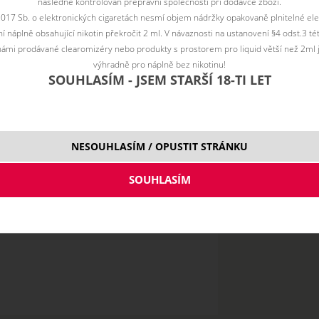
následně kontrolován přepravní společností při dodávce zboží.
2017 Sb. o elektronických cigaretách nesmí objem nádržky opakovaně plnitelné ele
 náplně obsahující nikotin překročit 2 ml. V návaznosti na ustanovení §4 odst.3 t
ámi prodávané clearomizéry nebo produkty s prostorem pro liquid větší než 2ml 
výhradně pro náplně bez nikotinu!
SOUHLASÍM - JSEM STARŠÍ 18-TI LET
20 Nick
Salt mg
NESOUHLASÍM / OPUSTIT STRÁNKU