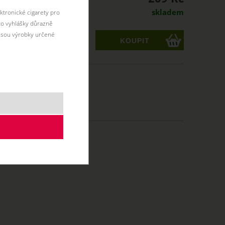
skladem
ktronické cigarety pro
éto vyhlášky důrazně
jsou výrobky určené
ks
MTL
10 ml
50/50