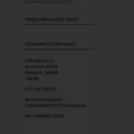
Zobrazit všechny novinky ...
Nejprodávanější zboží
Kontaktní informace
Schnella s.r.o.
Jaurisova 515/4
Praha 4 - Michle
140 00
IČO: 287 86 912
Bankovní spojení:
2300283849/2010 (Fio banka)
tel: +420608138367