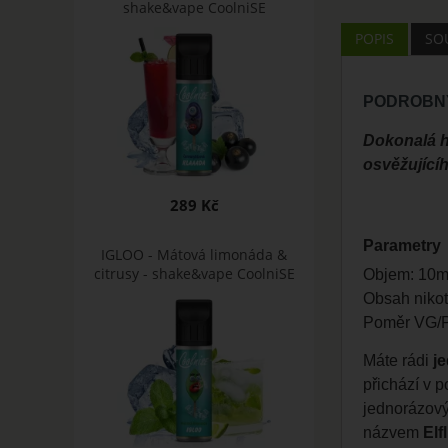
shake&vape CoolniSE
POPIS
SOU
PODROBNÝ
Dokonalá h
osvěžující
289 Kč
Parametry
IGLOO - Mátová limonáda &
citrusy - shake&vape CoolniSE
Objem: 10m
Obsah nikot
Poměr VG/P
Máte rádi
j
přichází v p
jednorázovýc
názvem
Elfl