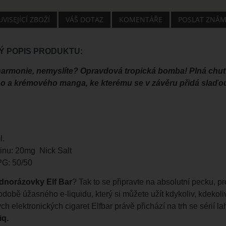
VISEJÍCÍ ZBOŽÍ
VÁŠ DOTAZ
KOMENTÁŘE
POSLAT ZNÁ
 POPIS PRODUKTU:
armonie, nemyslíte? Opravdová tropická bomba! Plná chuť 
ho a krémového manga, ke kterému se v závěru přidá slaď
l.
inu: 20mg Nick Salt
G: 50/50
ednorázovky Elf Bar
? Tak to se připravte na absolutní pecku, p
odobě úžasného e-liquidu, který si můžete užít kdykoliv, kdekoli
h elektronických cigaret Elfbar právě přichází na trh se sérií l
iq.