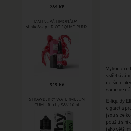
289 Kč
MALINOVÁ LIMONÁDA -
shake&vape RIOT SQUAD PUNX
Výhodou e-
vstřebávání
delších inte
319 Kč
samotné ná
STRAWBERRY WATERMELON
E-liquidy El
GUM - Ritchy S&V 10ml
cigaret a pr
jsou sice k
použití s n
jako větší m