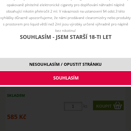
opakovaně plnitelné elektronické cigarety pro doplňování náhradní náplně
obsahující nikotin překročit 2 ml. V návaznosti na ustanovení §4 odst.3 této
vyhlášky důrazně upozorňujeme, že námi prodávané clearomizéry nebo produkty
s prostorem pro liquid větší než 2ml jsou výrobky určené výhradně pro náplně
bez nikotinu!
SOUHLASÍM - JSEM STARŠÍ 18-TI LET
NESOUHLASÍM / OPUSTIT STRÁNKU
Imperia Nico Base Dripper (70VG/30PG) 5x10ml 3mg
SKLADEM
ks
585
Kč