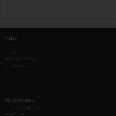
O NÁS
Úvod
Kontakty
Obchodní podmínky
Bonusový program
VŠE O NÁKUPU
Přihlásit se / Registrace
Nákupní košík