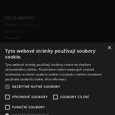
VŠE O NÁKUPU
Přihlásit se / Registrace
Nákupní košík
Reklamace
Ceny poštovného
×
Tyto webové stránky používají soubory
Certifikáty
cookie.
Tyto webové stránky používají soubory cookie ke zlepšení
uživatelského zážitku. Používáním našich webových stránek
souhlasíte se všemi soubory cookie v souladu s našimi zásadami
RYCHLÝ KONTAKT
používání souborů cookie.
Více informací
+420 608 138 367
NEZBYTNĚ NUTNÉ SOUBORY
info@bomba-cig.cz
VÝKONOVÉ SOUBORY
SOUBORY CÍLENÍ
FUNKČNÍ SOUBORY