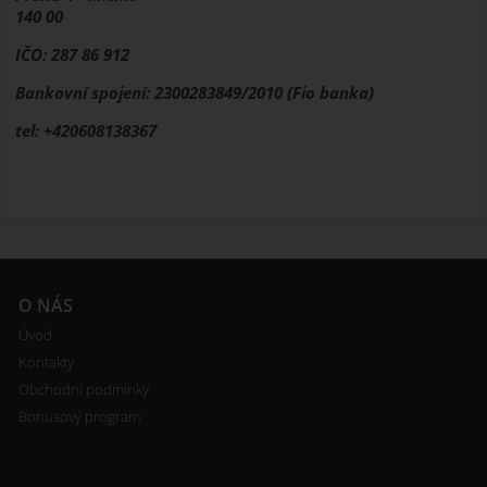
140 00
IČO: 287 86 912
Bankovní spojení: 2300283849/2010 (Fio banka)
tel: +420608138367
O NÁS
Úvod
Kontakty
Obchodní podmínky
Bonusový program