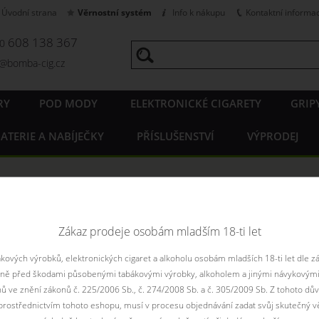
Úvodní strana
Věrnostní systém
Info k nákupu
Kontaktní informa
608 138 367
20
o@bomba-cig.cz
RY
POD MODY
ELEKTRONICKÉ CIGARETY
GRIP
ATERIE A NABÍJEČKY
PŘÍSLUŠENSTVÍ
VÝPRODEJ
Zákaz prodeje osobám mladším 18-ti let
ových výrobků, elektronických cigaret a alkoholu osobám mladších 18-ti let dle z
aně před škodami působenými tabákovými výrobky, alkoholem a jinými návykovými
nů ve znění zákonů č. 225/2006 Sb., č. 274/2008 Sb. a č. 305/2009 Sb. Z tohoto dův
rostřednictvím tohoto eshopu, musí v procesu objednávání zadat svůj skutečný v