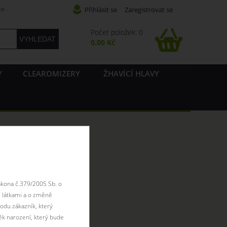
ce
Přihlásit se
Zaregistrovat se
Počet položek: 0
0,00 Kč
Y
CLEAROMIZERY
ŽHAVÍCÍ HLAVY
ákona č.379/2005 Sb. o
 látkami a o změně
odu zákazník, který
ěk narození, který bude