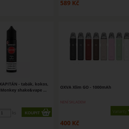
589
Kč
KAPITÁN - tabák, kokos,
OXVA Xlim GO - 1000mAh
 Monkey shake&vape ...
NENÍ SKLADEM
Varianty
ks
400
Kč