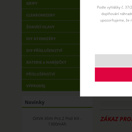
GRIPY
Podle vyhlášky č. 37/
doplňování náhradní
CLEAROMIZERY
upozorňujeme, že n
ŽHAVÍCÍ HLAVY
DIY ATOMIZÉRY
DIY PŘÍSLUŠENSTVÍ
BATERIE a NABÍJEČKY
PŘÍSLUŠENSTVÍ
Bomba-
VÝPRODEJ
Novinky
ZÁKAZ PRO
OXVA Xlim Pro 2 Pod Kit -
1300mAh