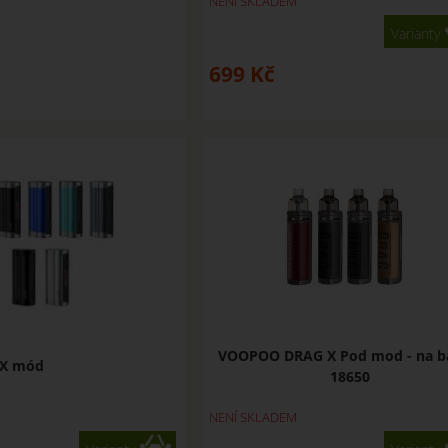
NENÍ SKLADEM
Varianty
699
Kč
VOOPOO DRAG X Pod mod - na ba
 X mód
18650
NENÍ SKLADEM