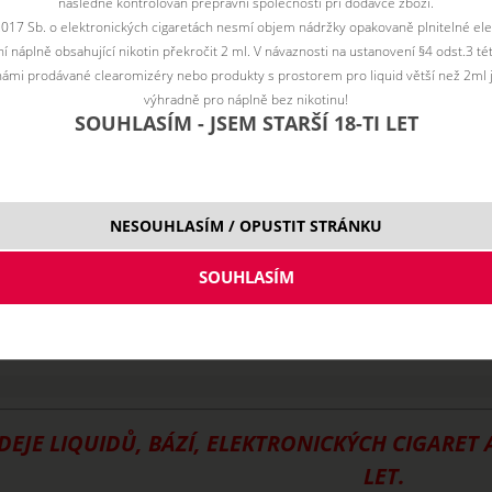
následně kontrolován přepravní společností při dodávce zboží.
2017 Sb. o elektronických cigaretách nesmí objem nádržky opakovaně plnitelné ele
 náplně obsahující nikotin překročit 2 ml. V návaznosti na ustanovení §4 odst.3 t
ámi prodávané clearomizéry nebo produkty s prostorem pro liquid větší než 2ml 
výhradně pro náplně bez nikotinu!
SOUHLASÍM - JSEM STARŠÍ 18-TI LET
NESOUHLASÍM / OPUSTIT STRÁNKU
cig.cz
DEJE LIQUIDŮ, BÁZÍ, ELEKTRONICKÝCH CIGARET
LET.