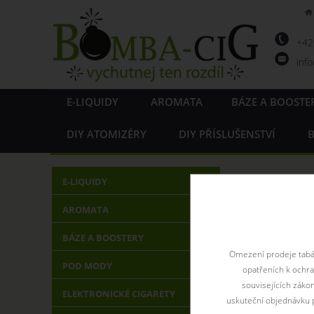
+4
inf
E-LIQUIDY
AROMATA
BÁZE A BOOSTE
DIY ATOMIZÉRY
DIY PŘÍSLUŠENSTVÍ
B
E-LIQUIDY
AROMATA
BÁZE A BOOSTERY
Omezení prodeje tabák
POD MODY
opatřeních k ochr
souvisejících záko
ELEKTRONICKÉ CIGARETY
uskuteční objednávku p