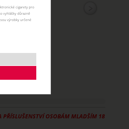
ktronické cigarety pro
éto vyhlášky důrazně
jsou výrobky určené
 A PŘÍSLUŠENSTVÍ OSOBÁM MLADŠÍM 18