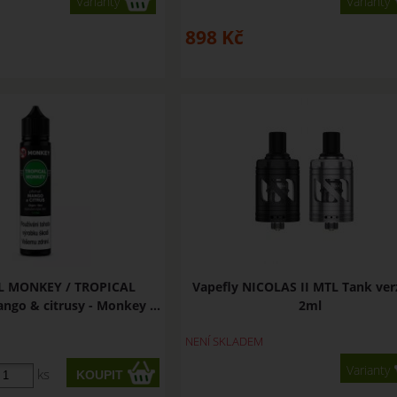
Varianty
Varianty
898
Kč
L MONKEY / TROPICAL
Vapefly NICOLAS II MTL Tank verz
go & citrusy - Monkey ...
2ml
NENÍ SKLADEM
Varianty
ks