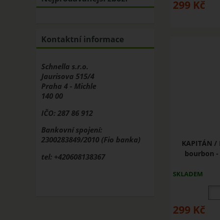
299
Kč
Kontaktní informace
Schnella s.r.o.
Jaurisova 515/4
Praha 4 - Michle
140 00
IČO: 287 86 912
Bankovní spojení:
2300283849/2010 (Fio banka)
KAPITÁN / 
bourbon -
tel: +420608138367
SKLADEM
299
Kč