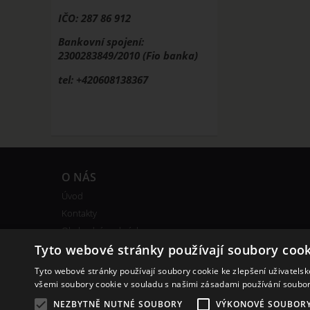
IČO: 287 86 912
Bankovní spojení:
2300283849/2010 (Fio banka)
tel: +420608138367
O NÁS
Úvod
Kontakty
Obchodní podmínky
Bonusový program
Tyto webové stránky používají soubory cook
Tyto webové stránky používají soubory cookie ke zlepšení uživatels
všemi soubory cookie v souladu s našimi zásadami používání soubo
NEZBYTNĚ NUTNÉ SOUBORY
VÝKONOVÉ SOUBOR