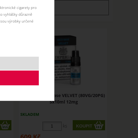
ktronické cigarety pro
skaldem
skladem
éto vyhlášky důrazně
jsou výrobky určené
20PG)
Imperia Nico Base VELVET (80VG/20PG)
5x10ml 12mg
SKLADEM
ks
609
Kč