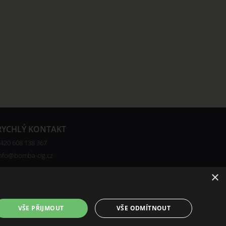
RYCHLÝ KONTAKT
420 608 138 367
nfo@bomba-cig.cz
×
VŠE PŘIJMOUT
VŠE ODMÍTNOUT