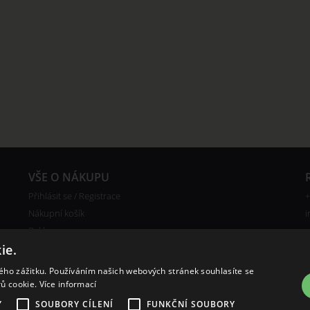
VŠE O NÁKUPU
Přihlásit se / Registrace
+
Nákupní košík
i
Reklamace
Ceny poštovného
ie.
Certifikáty
kého zážitku. Používáním našich webových stránek souhlasíte se
rů cookie.
Více informací
Y
SOUBORY CÍLENÍ
FUNKČNÍ SOUBORY