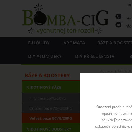
+4
inf
E-LIQUIDY
AROMATA
BÁZE A BOOSTE
DIY ATOMIZÉRY
DIY PŘÍSLUŠENSTVÍ
B
Home
BÁZE A B
BÁZE A BOOSTERY
Velvet
NIKOTINOVÉ BÁZE
Fifty báze 50PG/50VG
Omezení prodeje tabák
Dripper báze 70VG/30PG
opatřeních k ochr
Velvet báze 80VG/20PG
souvisejících záko
uskuteční objednávku p
NIKOTINOVÉ BOOSTERY