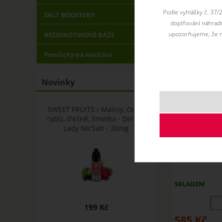
Podle vyhlášky č. 37/
SALT BOOSTERY
doplňování náhradní
upozorňujeme, že n
BEZNIKOTINOVÉ BÁZE
Pomůcky na míchání
Novinky
SWEET FRUITS / Maliny, černý
rybíz, třešně, limetka - Dinner
Lady NicSalt - 20mg
Imperia Nic
SKLADEM
199 Kč
585
Kč