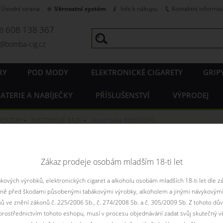
Úvodní strana
Věrnostní systém
Info k nákupu
Kontaktní informa
608 138 367
20
o@bomba-cig.cz
RY
POD MODY
ELEKTRONICKÉ CIGARETY
GRIP
ATERIE A NABÍJEČKY
PŘÍSLUŠENSTVÍ
VÝPRODEJ
OOSTERY
NIKOTINOVÉ BÁZE
Velvet báze 80VG/20PG
 báze 80VG/20PG
Zákaz prodeje osobám mladším 18-ti let
ových výrobků, elektronických cigaret a alkoholu osobám mladších 18-ti let dle z
aně před škodami působenými tabákovými výrobky, alkoholem a jinými návykovými
nů ve znění zákonů č. 225/2006 Sb., č. 274/2008 Sb. a č. 305/2009 Sb. Z tohoto dův
Řadit podle:
pouze
rostřednictvím tohoto eshopu, musí v procesu objednávání zadat svůj skutečný v