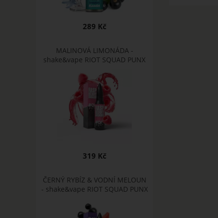
289 Kč
MALINOVÁ LIMONÁDA -
shake&vape RIOT SQUAD PUNX
319 Kč
ČERNÝ RYBÍZ & VODNÍ MELOUN
- shake&vape RIOT SQUAD PUNX