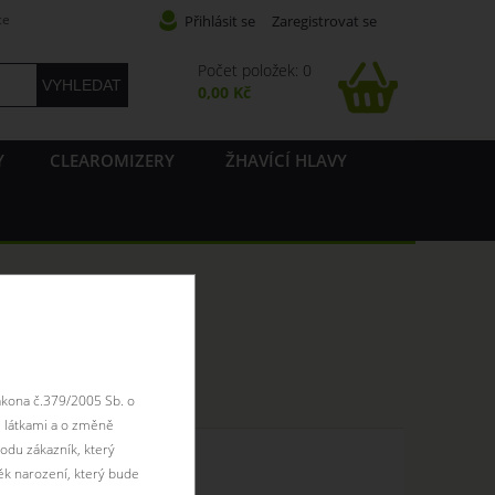
ce
Přihlásit se
Zaregistrovat se
Počet položek: 0
0,00 Kč
Y
CLEAROMIZERY
ŽHAVÍCÍ HLAVY
ákona č.379/2005 Sb. o
 látkami a o změně
odu zákazník, který
 skladem
ěk narození, který bude