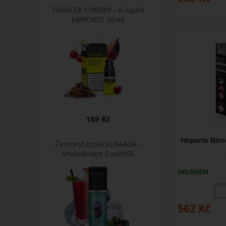
TABÁČEK CHERRY - e-liquid
EMPORIO 10 ml
189 Kč
Imperia Nic
Černorybízová KLAAADA -
shake&vape CoolniSE
SKLADEM
562
Kč