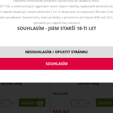
Filtr dostupnosti
následně kontrolován přepravní společností při dodávce zboží.
2017 Sb. o elektronických cigaretách nesmí objem nádržky opakovaně plnitelné ele
není skladem
není skladem
skadem
 náplně obsahující nikotin překročit 2 ml. V návaznosti na ustanovení §4 odst.3 t
ámi prodávané clearomizéry nebo produkty s prostorem pro liquid větší než 2ml 
výhradně pro náplně bez nikotinu!
SOUHLASÍM - JSEM STARŠÍ 18-TI LET
NESOUHLASÍM / OPUSTIT STRÁNKU
o Base VELVET (80VG/20PG)
Imperia Nico Base VELVET (80VG/
5x10ml 3mg
5x10ml 6mg
SKLADEM
ks
ks
595
Kč