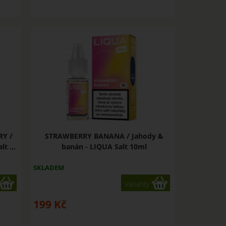
Y /
STRAWBERRY BANANA / Jahody &
t ...
banán - LIQUA Salt 10ml
SKLADEM
Varianty
199
Kč