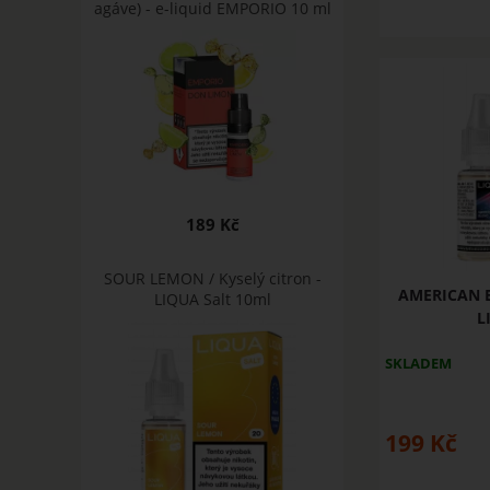
agáve) - e-liquid EMPORIO 10 ml
189 Kč
SOUR LEMON / Kyselý citron -
AMERICAN B
LIQUA Salt 10ml
L
SKLADEM
199
Kč