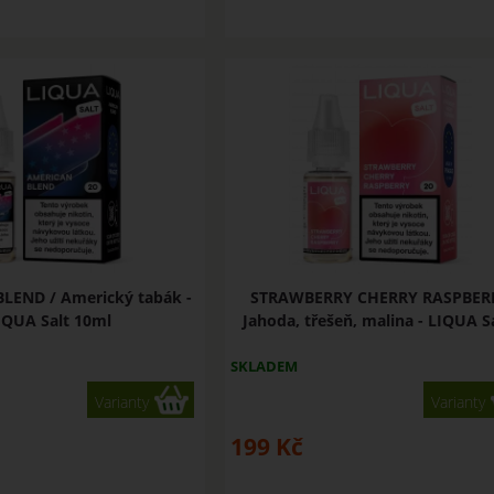
LEND / Americký tabák -
STRAWBERRY CHERRY RASPBERR
IQUA Salt 10ml
Jahoda, třešeň, malina - LIQUA Sal
SKLADEM
Varianty
Varianty
199
Kč