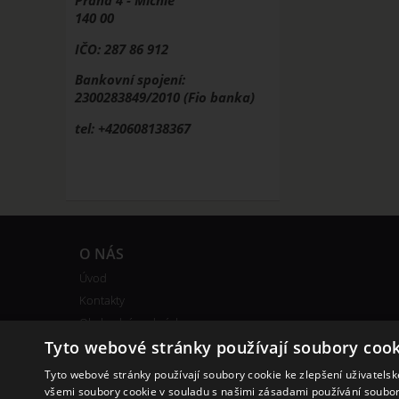
140 00
IČO: 287 86 912
Bankovní spojení:
2300283849/2010 (Fio banka)
tel: +420608138367
O NÁS
Úvod
Kontakty
Obchodní podmínky
Bonusový program
Tyto webové stránky používají soubory cook
Tyto webové stránky používají soubory cookie ke zlepšení uživatels
všemi soubory cookie v souladu s našimi zásadami používání soubo