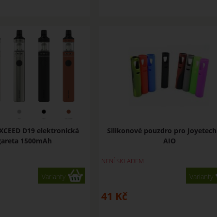
EXCEED D19 elektronická
Silikonové pouzdro pro Joyetec
gareta 1500mAh
AIO
NENÍ SKLADEM
Varianty
Varianty
41
Kč