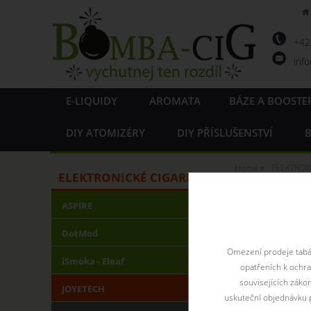
+4
inf
E-LIQUIDY
AROMATA
BÁZE A BOOSTE
DIY ATOMIZÉRY
DIY PŘÍSLUŠENSTVÍ
B
Home
ELEKTRON
ELEKTRONICKÉ CIGARETY
Elektro
ASPIRE
DotMod
Omezení prodeje tabák
iSmoka - Eleaf
opatřeních k ochr
souvisejících záko
JOYETECH
uskuteční objednávku p