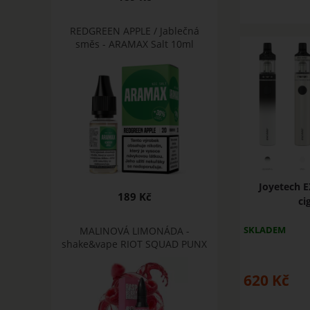
REDGREEN APPLE / Jablečná
směs - ARAMAX Salt 10ml
Joyetech 
189 Kč
ci
SKLADEM
MALINOVÁ LIMONÁDA -
shake&vape RIOT SQUAD PUNX
620
Kč