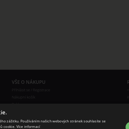
VŠE O NÁKUPU
Přihlásit se / Registrace
+
Nákupní košík
i
Reklamace
Ceny poštovného
ie.
Certifikáty
kého zážitku. Používáním našich webových stránek souhlasíte se
rů cookie.
Více informací