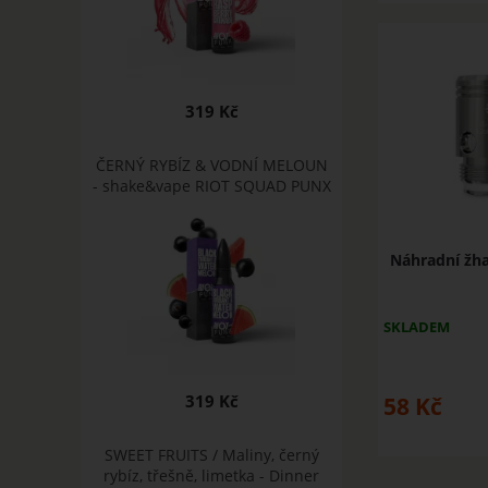
319 Kč
ČERNÝ RYBÍZ & VODNÍ MELOUN
- shake&vape RIOT SQUAD PUNX
Náhradní žha
SKLADEM
319 Kč
58
Kč
SWEET FRUITS / Maliny, černý
rybíz, třešně, limetka - Dinner