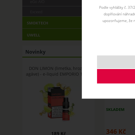
eGo AIO
Podle vyhlášky č. 37/
Exceed
doplňování náhradní
upozorňujeme, že n
SMOKTECH
UWELL
Novinky
DON LIMON (limetka, hrozno,
agáve) - e-liquid EMPORIO 10 ml
Joyetech
elektron
SKLADEM
346
Kč
189 Kč