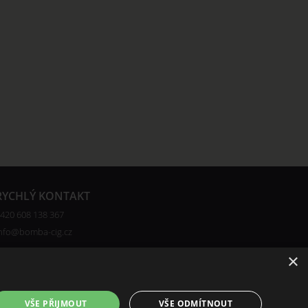
RYCHLÝ KONTAKT
420 608 138 367
nfo@bomba-cig.cz
×
VŠE PŘIJMOUT
VŠE ODMÍTNOUT