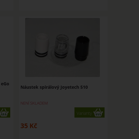
h eGo
Náustek spirálový Joyetech 510
NENÍ SKLADEM
Varianty
35
Kč