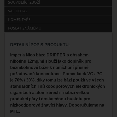
SOUVISEJÍCÍ ZBOŽÍ
VÁŠ DOTAZ
KOMENTÁŘE
POSLAT ZNÁMÉMU
DETAILNÍ POPIS PRODUKTU:
Imperia Nico báze DRIPPER s obsahem
nikotinu
12mg/ml
slouží jako doplněk pro
beznikotinové báze k namíchání přesné
požadované koncentrace. Poměr látek VG / PG
je 70% / 30%, díky tomu lze bázi použít ve všech
standardních i nízkoodporových elektronických
cigaretách a atomizérech - nabízí velkou
produkci páry i dostatečnou hustotu pro
nízkoodporové žhavící hlavy. Doporučujeme na
MTL.