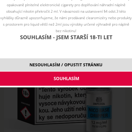
opakovaně plnitelné elektronické cigarety pro doplňování náhradní náplně
obsahující nikotin překročit 2 ml. V návaznosti na ustanovení §4 odst.3 této
vyhlášky důrazně upozorňujeme, že námi prodávané clearomizéry nebo produkty
s prostorem pro liquid větší než 2ml jsou výrobky určené výhradně pro náplně
bez nikotinu!
SOUHLASÍM - JSEM STARŠÍ 18-TI LET
NESOUHLASÍM / OPUSTIT STRÁNKU