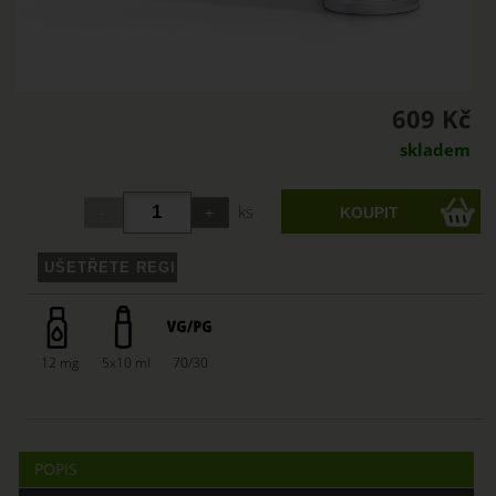
609 Kč
skladem
ks
12 mg
5x10 ml
70/30
POPIS