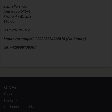
Schnella s.r.o.
Jaurisova 515/4
Praha 4 - Michle
140 00
IČO: 287 86 912
Bankovní spojení: 2300283849/2010 (Fio banka)
tel: +420608138367
O NÁS
Úvod
Kontakty
Obchodní podmínky