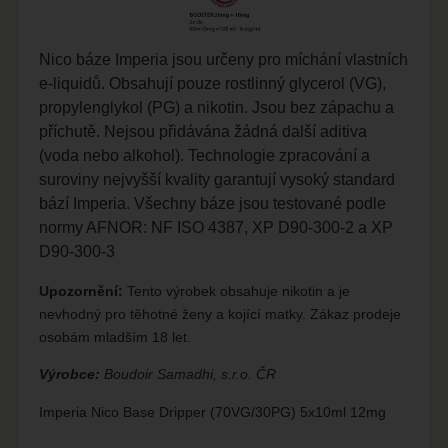
Nico báze Imperia jsou určeny pro míchání vlastních
e-liquidů. Obsahují pouze rostlinný glycerol (VG),
propylenglykol (PG) a nikotin. Jsou bez zápachu a
příchutě. Nejsou přidávána žádná další aditiva
(voda nebo alkohol). Technologie zpracování a
suroviny nejvyšší kvality garantují vysoký standard
bází Imperia. Všechny báze jsou testované podle
normy AFNOR: NF ISO 4387, XP D90-300-2 a XP
D90-300-3
Upozornění:
Tento výrobek obsahuje nikotin a je
nevhodný pro těhotné ženy a kojící matky. Zákaz prodeje
osobám mladším 18 let.
Výrobce:
Boudoir Samadhi, s.r.o. ČR
Imperia Nico Base Dripper (70VG/30PG) 5x10ml 12mg