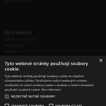
Bonusový program
VŠE O NÁKUPU
Přihlásit se / Registrace
Nákupní košík
Reklamace
Ceny poštovného
×
Tyto webové stránky používají soubory
Certifikáty
cookie.
Tyto webové stránky používají soubory cookie ke zlepšení
uživatelského zážitku. Používáním našich webových stránek
souhlasíte se všemi soubory cookie v souladu s našimi zásadami
RYCHLÝ KONTAKT
používání souborů cookie.
Více informací
+420 608 138 367
NEZBYTNĚ NUTNÉ SOUBORY
info@bomba-cig.cz
VÝKONOVÉ SOUBORY
SOUBORY CÍLENÍ