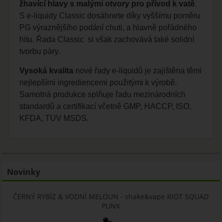
žhavící hlavy s malými otvory pro přívod k vatě
.
S e-liquidy Classic dosáhnete díky vyššímu poměru
PG výraznějšího podání chuti, a hlavně pořádného
hitu. Řada Classic si však zachovává také solidní
tvorbu páry.
Vysoká kvalita
nové řady e-liquidů je zajištěna těmi
nejlepšími ingrediencemi použitými k výrobě.
Samotná produkce splňuje řadu mezinárodních
standardů a certifikací včetně GMP, HACCP, ISO,
KFDA, TUV MSDS.
Novinky
ČERNÝ RYBÍZ & VODNÍ MELOUN - shake&vape RIOT SQUAD
PUNX