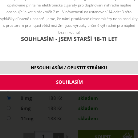
opakovaně plnitelné elektronické cigarety pro doplňování náhradní náplně
obsahující nikotin překročit 2 ml. V návaznosti na ustanovení §4 odst.3 této
vyhlášky důrazně upozorňujeme, že námi prodávané clearomizéry nebo produkty
s prostorem pro liquid větší než 2ml jsou výrobky určené výhradně pro náplně
bez nikotinu!
SOUHLASÍM - JSEM STARŠÍ 18-TI LET
NESOUHLASÍM / OPUSTIT STRÁNKU
Vyberte variantu:
0 mg
188 Kč
skladem
6mg
188 Kč
skladem
11mg
188 Kč
skladem
ks