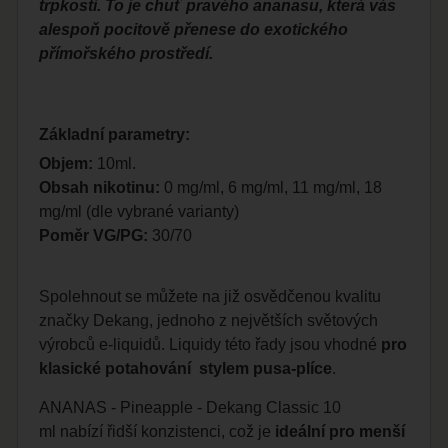
trpkosti. To je chuť pravého ananasu, která vás
alespoň pocitově přenese do exotického
přímořského prostředí.
Základní parametry:
Objem:
10ml.
Obsah nikotinu:
0 mg/ml, 6 mg/ml, 11 mg/ml, 18
mg/ml (dle vybrané varianty)
Poměr VG/PG:
30/70
Spolehnout se můžete na již osvědčenou kvalitu
značky Dekang, jednoho z největších světových
výrobců e-liquidů. Liquidy této řady jsou vhodné
pro
klasické potahování stylem pusa-plíce
.
ANANAS - Pineapple - Dekang Classic 10
ml nabízí řidší konzistenci, což je
ideální pro menší