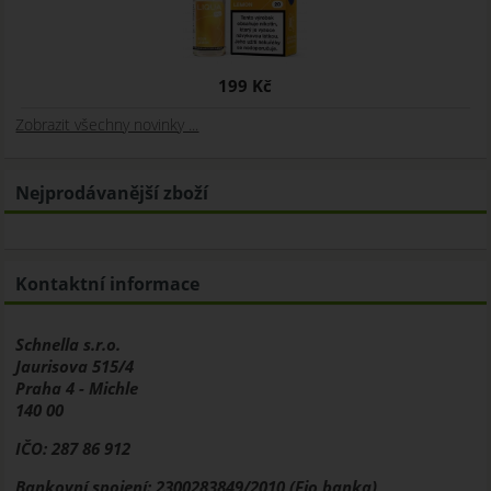
199 Kč
Zobrazit všechny novinky ...
Nejprodávanější zboží
Kontaktní informace
Schnella s.r.o.
Jaurisova 515/4
Praha 4 - Michle
140 00
IČO: 287 86 912
Bankovní spojení: 2300283849/2010 (Fio banka)