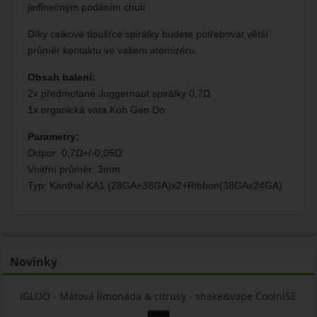
jedinečným podáním chuti.
Díky celkové tloušťce spirálky budete potřebovat větší
průměr kontaktu ve vašem atomizéru.
Obsah balení:
2x předmotané Juggernaut spirálky 0,7Ω
1x organická vata Koh Gen Do
Parametry:
Odpor: 0,7Ω+/-0,05Ω
Vnitřní průměr: 3mm
Typ: Kanthal KA1 (28GA+38GA)x2+Ribbon(38GAx24GA)
Novinky
IGLOO - Mátová limonáda & citrusy - shake&vape CoolniSE