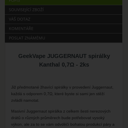
POPIS
SOUVISEJÍCÍ ZBOŽÍ
VÁŠ DOTAZ
KOMENTÁŘE
POSLAT ZNÁMÉMU
GeekVape JUGGERNAUT spirálky
Kanthal 0,7Ω - 2ks
Již předmotané žhavící spirálky v provedení Juggernaut,
každá s odporem 0,7Ω, které byste si sami jen stěží
zvládli namotat.
Masivní Juggernaut spirálka z celkem šesti nerezových
drátů o různých průměrech bude potřebovat vysoký
výkon, ale za to se vám odvděčí bohatou produkcí páry a