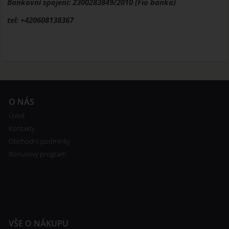
Bankovní spojení: 2300283849/2010 (Fio banka)
tel: +420608138367
O NÁS
Úvod
Kontakty
Obchodní podmínky
Bonusový program
VŠE O NÁKUPU