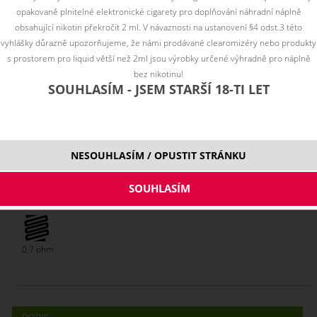
opakovaně plnitelné elektronické cigarety pro doplňování náhradní náplně
obsahující nikotin překročit 2 ml. V návaznosti na ustanovení §4 odst.3 této
vyhlášky důrazně upozorňujeme, že námi prodávané clearomizéry nebo produkty
s prostorem pro liquid větší než 2ml jsou výrobky určené výhradně pro náplně
bez nikotinu!
SOUHLASÍM - JSEM STARŠÍ 18-TI LET
98 Kč
skladem
NESOUHLASÍM / OPUSTIT STRÁNKU
ks
0,7 ohm