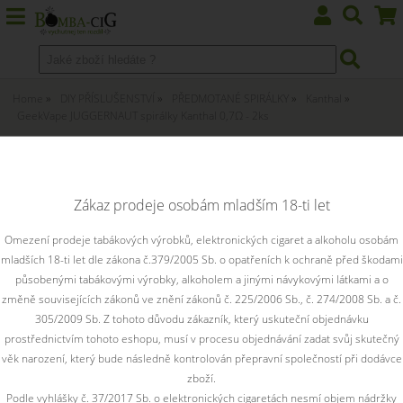
Home
DIY PŘÍSLUŠENSTVÍ
PŘEDMOTANÉ SPIRÁLKY
Kanthal
GeekVape JUGGERNAUT spirálky Kanthal 0,7Ω - 2ks
GeekVape JUGGERNAUT spirálky
Kanthal 0,7Ω - 2ks
Zákaz prodeje osobám mladším 18-ti let
Omezení prodeje tabákových výrobků, elektronických cigaret a alkoholu osobám
mladších 18-ti let dle zákona č.379/2005 Sb. o opatřeních k ochraně před škodami
působenými tabákovými výrobky, alkoholem a jinými návykovými látkami a o
změně souvisejících zákonů ve znění zákonů č. 225/2006 Sb., č. 274/2008 Sb. a č.
305/2009 Sb. Z tohoto důvodu zákazník, který uskuteční objednávku
prostřednictvím tohoto eshopu, musí v procesu objednávání zadat svůj skutečný
věk narození, který bude následně kontrolován přepravní společností při dodávce
zboží.
Podle vyhlášky č. 37/2017 Sb. o elektronických cigaretách nesmí objem nádržky