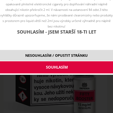
opakovaně plnitelné elektronické cigarety pro doplňování náhradní náplně
obsahující nikotin překročit 2 ml. V návaznosti na ustanovení §4 odst.3 této
vyhlášky důrazně upozorňujeme, že námi prodávané clearomizéry nebo produkty
s prostorem pro liquid větší než 2ml jsou výrobky určené výhradně pro náplně
bez nikotinu!
SOUHLASÍM - JSEM STARŠÍ 18-TI LET
NESOUHLASÍM / OPUSTIT STRÁNKU