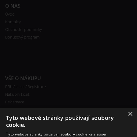
O NÁS
Úvod
Kontakty
Obchodní podmínky
Bonusový program
VŠE O NÁKUPU
Přihlásit se / Registrace
Nákupní košík
Reklamace
Ceny poštovného
×
Tyto webové stránky používají soubory
Certifikáty
cookie.
Tyto webové stránky používají soubory cookie ke zlepšení