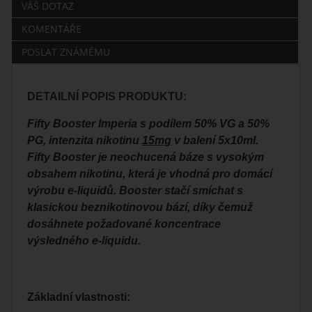
VÁŠ DOTAZ
KOMENTÁŘE
POSLAT ZNÁMÉMU
DETAILNÍ POPIS PRODUKTU:
Fifty Booster Imperia s podílem 50% VG a 50%
PG, intenzita nikotinu
15mg
v balení 5x10ml.
Fifty Booster je neochucená báze s vysokým
obsahem nikotinu, která je vhodná pro domácí
výrobu e-liquidů. Booster stačí smíchat s
klasickou beznikotinovou bází, díky čemuž
dosáhnete požadované koncentrace
výsledného e-liquidu.
Základní vlastnosti: