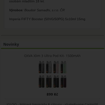
osobám mladším 18 let.
Výrobce:
Boudoir Samadhi, s.r.o. ČR
Imperia FIFTY Booster (50VG/50PG) 5x10ml 15mg
Novinky
OXVA Xlim 3 Ultra Pod Kit- 1500mAh
899 Kč
IGLOO - Mátová limonáda & citrusy - shake&vape CoolniSE