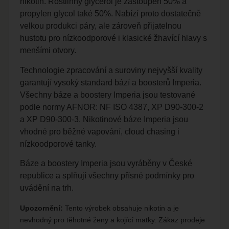
nikotin. Rostlinný glycerol je zastoupen 50% a
propylen glycol také 50%. Nabízí proto dostatečně
velkou produkci páry, ale zároveň přijatelnou
hustotu pro nízkoodporové i klasické žhavící hlavy s
menšími otvory.
Technologie zpracování a suroviny nejvyšší kvality
garantují vysoký standard bází a boosterů Imperia.
Všechny báze a boostery Imperia jsou testované
podle normy AFNOR: NF ISO 4387, XP D90-300-2
a XP D90-300-3. Nikotinové báze Imperia jsou
vhodné pro běžné vapování, cloud chasing i
nízkoodporové tanky.
Báze a boostery Imperia jsou vyráběny v České
republice a splňují všechny přísné podmínky pro
uvádění na trh.
Upozornění:
Tento výrobek obsahuje nikotin a je
nevhodný pro těhotné ženy a kojící matky. Zákaz prodeje