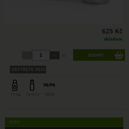
625 Kč
skladem
ks
15 mg
5x10 ml
50/50
POPIS