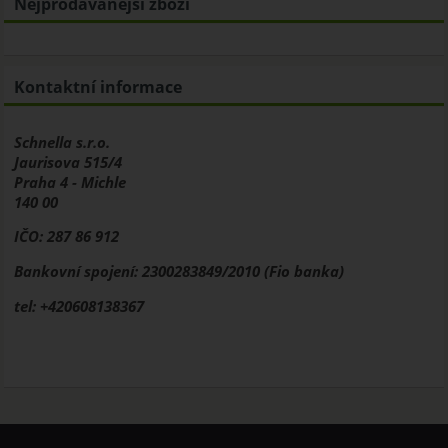
Nejprodávanější zboží
Kontaktní informace
Schnella s.r.o.
Jaurisova 515/4
Praha 4 - Michle
140 00
IČO: 287 86 912
Bankovní spojení: 2300283849/2010 (Fio banka)
tel: +420608138367