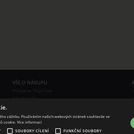
VŠE O NÁKUPU
Přihlásit se / Registrace
+
Nákupní košík
i
Reklamace
ie.
Ceny poštovného
kého zážitku. Používáním našich webových stránek souhlasíte se
Certifikáty
rů cookie.
Více informací
Y
SOUBORY CÍLENÍ
FUNKČNÍ SOUBORY