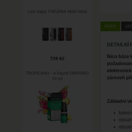
Lost Vape THELEMA MINI Mod
POPIS
VÁ
DETAILNÍ
Nico báze 
739 Kč
požadované
elektronick
TROPICANO - e-liquid EMPORIO
zároveň při
10 ml
Základní vl
balení
obsah
obsah