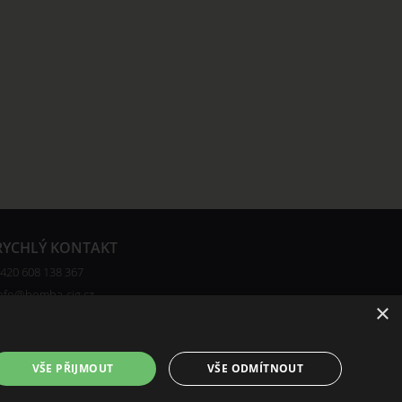
RYCHLÝ KONTAKT
420 608 138 367
nfo@bomba-cig.cz
×
VŠE PŘIJMOUT
VŠE ODMÍTNOUT