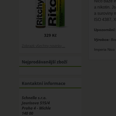
Nico báze Im
a nikotin. 
a suroviny 
ISO 4387, 
Upozornění:
329 Kč
Výrobce:
Bou
Zobrazit všechny novinky ...
Imperia Nico
Nejprodávanější zboží
Kontaktní informace
Schnella s.r.o.
Jaurisova 515/4
Praha 4 - Michle
140 00