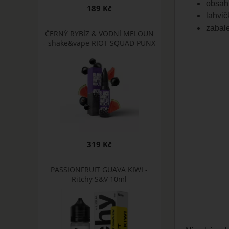
obsah
189 Kč
lahvič
zabale
ČERNÝ RYBÍZ & VODNÍ MELOUN
- shake&vape RIOT SQUAD PUNX
319 Kč
PASSIONFRUIT GUAVA KIWI -
Ritchy S&V 10ml