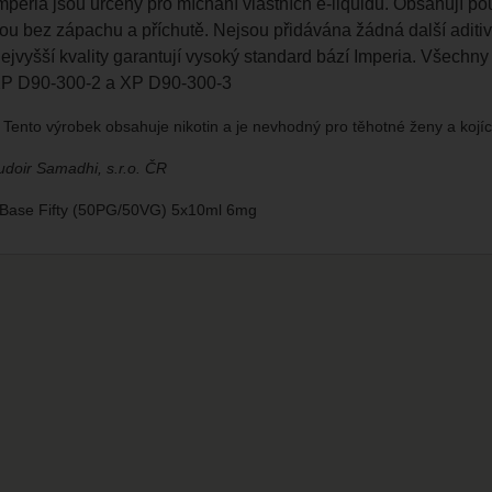
peria jsou určeny pro míchání vlastních e-liquidů. Obsahují pou
Jsou bez zápachu a příchutě. Nejsou přidávána žádná další aditi
nejvyšší kvality garantují vysoký standard bází Imperia. Všec
XP D90-300-2 a XP D90-300-3
Tento výrobek obsahuje nikotin a je nevhodný pro těhotné ženy a kojí
doir Samadhi, s.r.o. ČR
 Base Fifty (50PG/50VG) 5x10ml 6mg