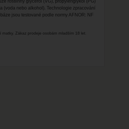
ze rostlinný glycerol (VG), propylenglykol (PG)
va (voda nebo alkohol). Technologie zpracování
hny báze jsou testované podle normy AFNOR: NF
cí matky. Zákaz prodeje osobám mladším 18 let.