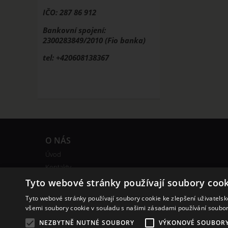
IČO: 287 86 912
Bankovní spojení:
2300283849/2010 (Fio banka)
tel: +420608138367
O NÁS
Úvod
Kontakty
Obchodní podmínky
Tyto webové stránky používají soubory cook
Bonusový program
Tyto webové stránky používají soubory cookie ke zlepšení uživatels
všemi soubory cookie v souladu s našimi zásadami používání soubo
NEZBYTNĚ NUTNÉ SOUBORY
VÝKONOVÉ SOUBOR