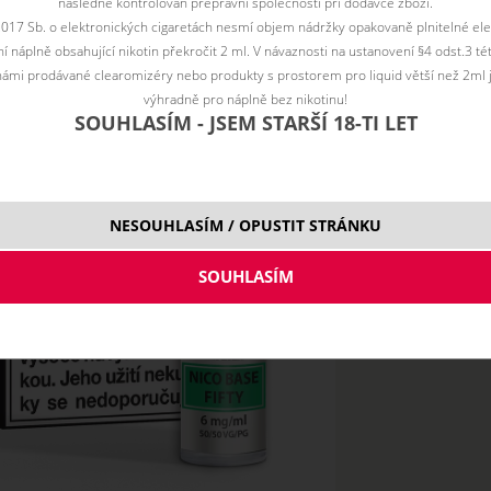
následně kontrolován přepravní společností při dodávce zboží.
2017 Sb. o elektronických cigaretách nesmí objem nádržky opakovaně plnitelné ele
 náplně obsahující nikotin překročit 2 ml. V návaznosti na ustanovení §4 odst.3 t
ámi prodávané clearomizéry nebo produkty s prostorem pro liquid větší než 2ml 
výhradně pro náplně bez nikotinu!
SOUHLASÍM - JSEM STARŠÍ 18-TI LET
NESOUHLASÍM / OPUSTIT STRÁNKU
6 mg
5x