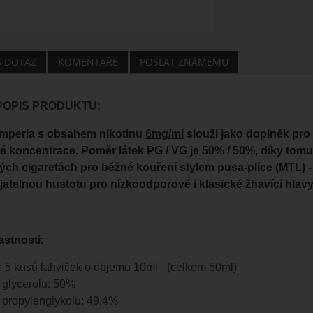
Š DOTAZ
KOMENTÁŘE
POSLAT ZNÁMÉMU
 POPIS PRODUKTU:
Imperia s obsahem nikotinu
6mg/ml
slouží jako doplněk pro
 koncentrace. Poměr látek PG / VG je 50% / 50%, díky tomu 
ých cigaretách pro běžné kouření stylem pusa-plíce (MTL) -
jatelnou hustotu pro nízkoodporové i klasické žhavící hlav
astnosti:
: 5 kusů lahviček o objemu 10ml - (celkem 50ml)
 glycerolu: 50%
 propylenglykolu: 49,4%