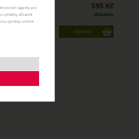
595 Kč
ktronické cigarety pro
skladem
éto vyhlášky důrazně
jsou výrobky určené
ks
10 ml
50/50