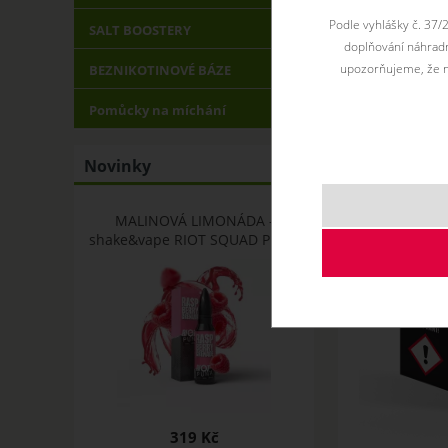
Podle vyhlášky č. 37/
SALT BOOSTERY
doplňování náhradní
upozorňujeme, že n
BEZNIKOTINOVÉ BÁZE
Pomůcky na míchání
Novinky
MALINOVÁ LIMONÁDA -
shake&vape RIOT SQUAD PUNX
319 Kč