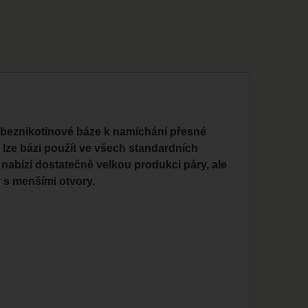
 beznikotinové báze k namíchání přesné
lze bázi použít ve všech standardních
 nabízí dostatečně velkou produkci páry, ale
y s menšími otvory.