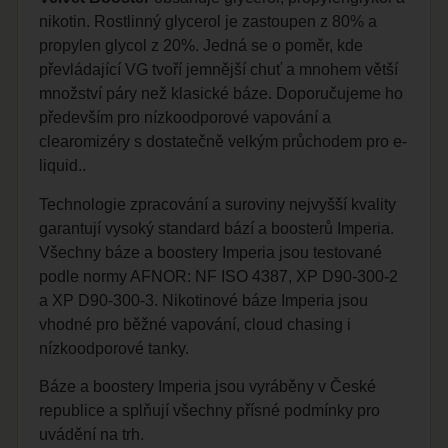
nikotin. Rostlinný glycerol je zastoupen z 80% a
propylen glycol z 20%. Jedná se o poměr, kde
převládající VG tvoří jemnější chuť a mnohem větší
množství páry než klasické báze. Doporučujeme ho
především pro nízkoodporové vapování a
clearomizéry s dostatečně velkým průchodem pro e-
liquid..
Technologie zpracování a suroviny nejvyšší kvality
garantují vysoký standard bází a boosterů Imperia.
Všechny báze a boostery Imperia jsou testované
podle normy AFNOR: NF ISO 4387, XP D90-300-2
a XP D90-300-3. Nikotinové báze Imperia jsou
vhodné pro běžné vapování, cloud chasing i
nízkoodporové tanky.
Báze a boostery Imperia jsou vyráběny v České
republice a splňují všechny přísné podmínky pro
uvádění na trh.