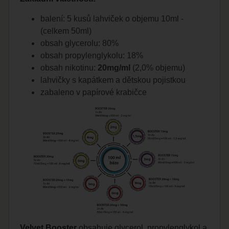
balení: 5 kusů lahviček o objemu 10ml -
(celkem 50ml)
obsah glycerolu: 80%
obsah propylenglykolu: 18%
obsah nikotinu:
20mg/ml
(2,0% objemu)
lahvičky s kapátkem a dětskou pojistkou
zabaleno v papírové krabičce
Velvet Booster
obsahuje glycerol, propylenglykol a