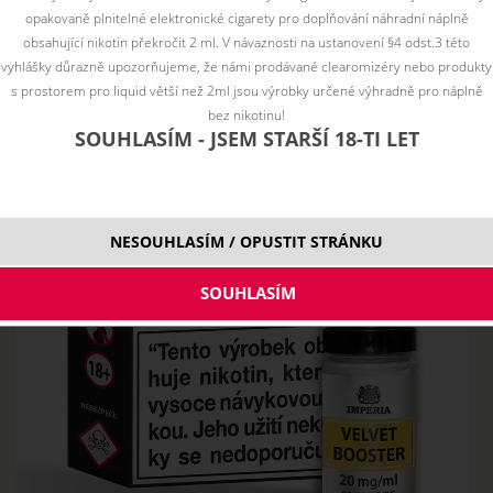
opakovaně plnitelné elektronické cigarety pro doplňování náhradní náplně
obsahující nikotin překročit 2 ml. V návaznosti na ustanovení §4 odst.3 této
vyhlášky důrazně upozorňujeme, že námi prodávané clearomizéry nebo produkty
s prostorem pro liquid větší než 2ml jsou výrobky určené výhradně pro náplně
bez nikotinu!
SOUHLASÍM - JSEM STARŠÍ 18-TI LET
NESOUHLASÍM / OPUSTIT STRÁNKU