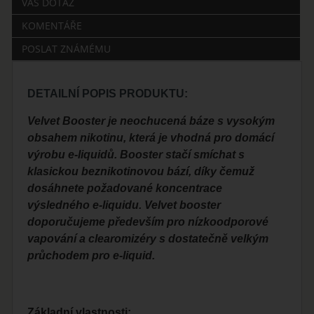
VÁŠ DOTAZ
KOMENTÁŘE
POSLAT ZNÁMÉMU
DETAILNÍ POPIS PRODUKTU:
Velvet Booster je neochucená báze s vysokým
obsahem nikotinu, která je vhodná pro domácí
výrobu e-liquidů. Booster stačí smíchat s
klasickou beznikotinovou bází, díky čemuž
dosáhnete požadované koncentrace
výsledného e-liquidu. Velvet booster
doporučujeme především pro nízkoodporové
vapování a clearomizéry s dostatečně velkým
průchodem pro e-liquid.
Základní vlastnosti: