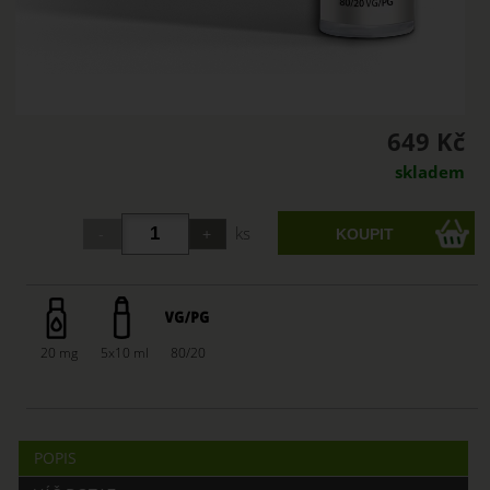
649 Kč
skladem
ks
20 mg
5x10 ml
80/20
POPIS