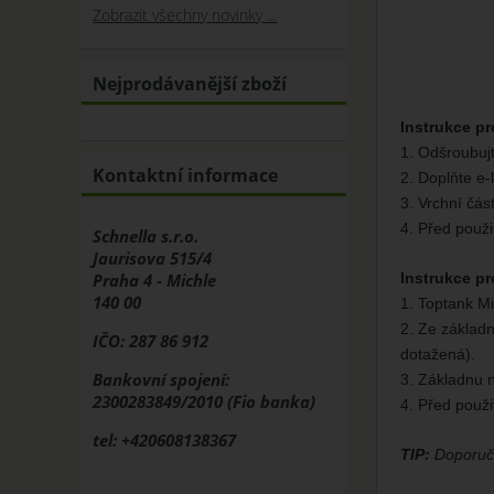
Zobrazit všechny novinky ...
Nejprodávanější zboží
Instrukce pr
1. Odšroubujt
Kontaktní informace
2. Doplňte e-
3. Vrchní čás
4. Před použi
Schnella s.r.o.
Jaurisova 515/4
Praha 4 - Michle
Instrukce pr
140 00
1. Toptank Mi
2. Ze základn
IČO: 287 86 912
dotažená).
Bankovní spojení:
3. Základnu n
2300283849/2010 (Fio banka)
4. Před použi
tel: +420608138367
TIP:
Doporuču