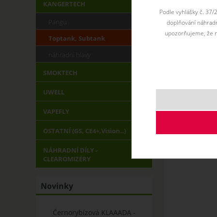
KANGERTECH
Podle vyhlášky č. 37/
Pangu
doplňování náhradní
upozorňujeme, že n
Toptank, Subtank
náhradní hlavy
SMOKTECH
UWELL
VAPEFLY
OSTATNÍ (GS, CE4+,Vision..)
NÁHRADNÍ DÍLY -
CLEAROMIZÉRY
Novinky
Černorybízová KLAAADA -