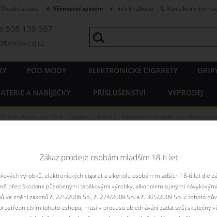
Úvodní strana
Věrnostní systém
Info k nákupu
Kontaktní informa
608 138 367
20
o@bomba-cig.cz
RY
POD MODY
ELEKTRONICKÉ CIGARETY
GRIP
ATERIE A NABÍJEČKY
PŘÍSLUŠENSTVÍ
VÝPRODEJ
ZERY
KANGERTECH
Toptank, Subtank
Kangertech Toptank Mini clearomiz
tech Toptank Mini clearomize
Zákaz prodeje osobám mladším 18-ti let
ank Mini clearomizer 4ml
ových výrobků, elektronických cigaret a alkoholu osobám mladších 18-ti let dle z
Toto zboží je prodejné pouze osobám starším 
aně před škodami působenými tabákovými výrobky, alkoholem a jinými návykovými
nů ve znění zákonů č. 225/2006 Sb., č. 274/2008 Sb. a č. 305/2009 Sb. Z tohoto dův
rostřednictvím tohoto eshopu, musí v procesu objednávání zadat svůj skutečný v
Sleva celkem:
10 