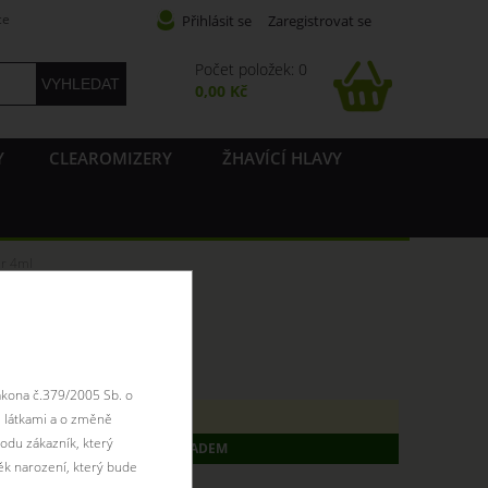
ce
Přihlásit se
Zaregistrovat se
Počet položek: 0
0,00 Kč
Y
CLEAROMIZERY
ŽHAVÍCÍ HLAVY
er 4ml
r 4ml
ákona č.379/2005 Sb. o
18ti let.
 látkami a o změně
odu zákazník, který
ZBOŽÍ JIŽ NENÍ SKLADEM
ěk narození, který bude
%