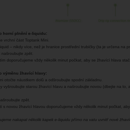
o horní plnění e-liquidu:
e vrchní část Toptank Mini.
liquid – nikdy více, než je hranice prostřední trubičky (ta je určena na
t našroubujte zpět.
tím doporučujeme vždy několik minut počkat, aby se žhavící hlava stač
o výměnu žhavící hlavy:
ni otočte náustkem dolů a odšroubujte spodní základnu.
y vyšroubujte starou žhavící hlavu a našroubujte novou (dbejte na to, 
ašroubujte zpět.
tí s novou žhavící hlavou doporučujeme vždy několik minut počkat, aby 
jeme nakapat několik kapek e-liquidu přímo na vatu uvnitř nové žhavíc