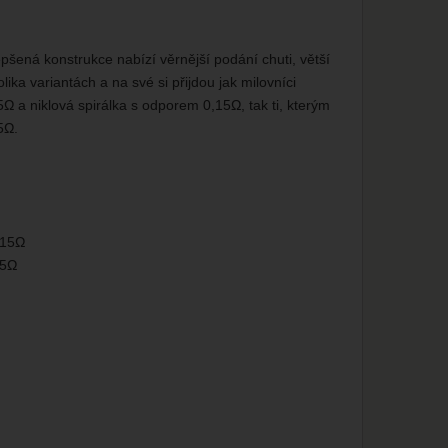
šená konstrukce nabízí věrnější podání chuti, větší
ika variantách a na své si přijdou jak milovníci
Ω a niklová spirálka s odporem 0,15Ω, tak ti, kterým
,5Ω.
,15Ω
,5Ω