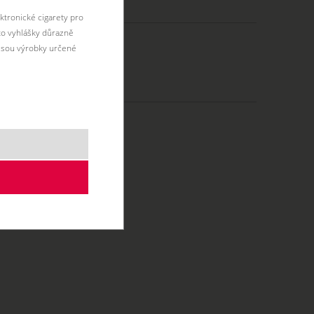
H:
889 Kč
ktronické cigarety pro
éto vyhlášky důrazně
jsou výrobky určené
0 ml
DL - do plic