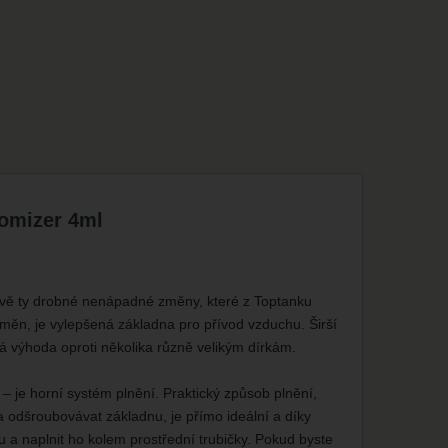
romizer 4ml
rávě ty drobné nenápadné změny, které z Toptanku
měn, je vylepšená základna pro přívod vzduchu. Širší
lná výhoda oproti několika různě velikým dírkám.
– je horní systém plnění. Praktický způsob plnění,
 odšroubovávat základnu, je přímo ideální a díky
 a naplnit ho kolem prostřední trubičky. Pokud byste