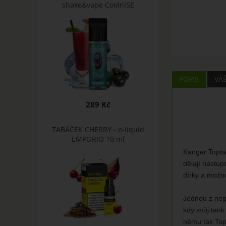
shake&vape CoolniSE
POPIS
VÁ
289 Kč
TABÁČEK CHERRY - e-liquid
EMPORIO 10 ml
Kanger Toptan
dělají nástup
dírky a možno
Jednou z nejp
kdy svůj tank
němu tak Topt