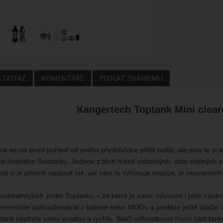
Š DOTAZ
KOMENTÁŘE
POSLAT ZNÁMÉMU
Kangertech Toptank Mini clea
k se na první pohled od svého předchůdce příliš neliší, ale jsou to p
ce hodného Subtanku. Jednou z těch méně viditelných, zato citelných z
st si je přesně nastavit tak, jak vám to vyhovuje nejvíce, je neocenite
odstatnějších změn Toptanku – ze které je navíc odvozen i jeho název 
 nemusíte odšroubovávat z baterie nebo MODu a posléze ještě otáčet a
ank naplníte velmi snadno a rychle. Stačí odšroubovat horní část tanku