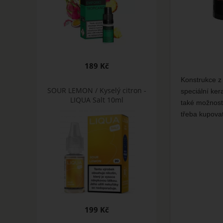
189 Kč
Konstrukce z 
SOUR LEMON / Kyselý citron -
speciální ker
LIQUA Salt 10ml
také možnost 
třeba kupovat
199 Kč