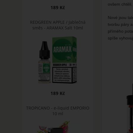
ovšem chtěli,
189 Kč
Nové jsou tak
REDGREEN APPLE / Jablečná
tvorbu páry a
směs - ARAMAX Salt 10ml
přímého potah
spíše vyhovuj
189 Kč
TROPICANO - e-liquid EMPORIO
10 ml