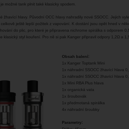
 je možné tank plnit také klasicky spodem.
é žhavící hlavy. Původní OCC hlavy nahradily nové SSOCC. Jejich vylep
 celkově ještě lepší požitek z vapování. K dostání jsou opět hned v někol
ování do plic, pro které je připravena nichrome spirálka s odporem 0,5
e klasický styl kouření. Pro ně si pak Kanger připravil odpory 1,2Ω a 1
Obsah balení:
1x Kanger Toptank Mini
1x náhradní SSOCC žhavící hlava 0
1x náhradní SSOCC žhavící hlava 0
1x Mini RBA Plus hlava
1x organická vata
1x šroubovák
1x předmotaná spirálka
4x náhradní šroubky
Parametry:
Délka: 45mm