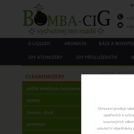
+4
inf
E-LIQUIDY
AROMATA
BÁZE A BOOSTE
DIY ATOMIZÉRY
DIY PŘÍSLUŠENSTVÍ
B
Home
CLEAROMI
CLEAROMIZERY
Kanger
AKČNÍ NABÍDKA-clearomizéry
ASPIRE
Kangertech Topt
Omezení prodeje tabák
iSmoka - Eleaf
opatřeních k ochr
souvisejících záko
JOYETECH
uskuteční objednávku p