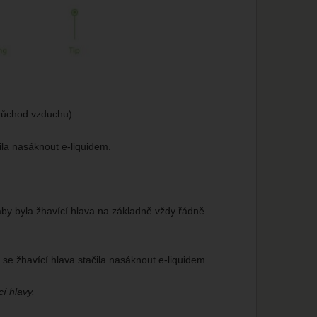
 průchod vzduchu).
ila nasáknout e-liquidem.
aby byla žhavící hlava na základně vždy řádně
se žhavící hlava stačila nasáknout e-liquidem.
í hlavy.