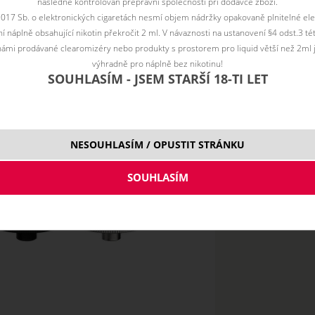
následně kontrolován přepravní společností při dodávce zboží.
Původní cena s DP
2017 Sb. o elektronických cigaretách nesmí objem nádržky opakovaně plnitelné ele
 náplně obsahující nikotin překročit 2 ml. V návaznosti na ustanovení §4 odst.3 t
ámi prodávané clearomizéry nebo produkty s prostorem pro liquid větší než 2ml 
výhradně pro náplně bez nikotinu!
0,15 ohm
4,
0,5 ohm
SOUHLASÍM - JSEM STARŠÍ 18-TI LET
NESOUHLASÍM / OPUSTIT STRÁNKU