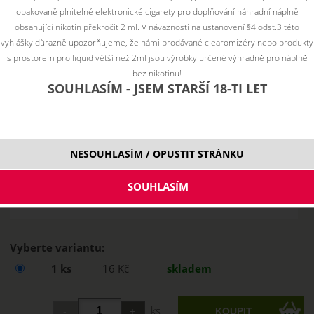
opakovaně plnitelné elektronické cigarety pro doplňování náhradní náplně
obsahující nikotin překročit 2 ml. V návaznosti na ustanovení §4 odst.3 této
vyhlášky důrazně upozorňujeme, že námi prodávané clearomizéry nebo produkty
s prostorem pro liquid větší než 2ml jsou výrobky určené výhradně pro náplně
bez nikotinu!
SOUHLASÍM - JSEM STARŠÍ 18-TI LET
NESOUHLASÍM / OPUSTIT STRÁNKU
Vyberte variantu:
1 ks
16 Kč
skladem
ks