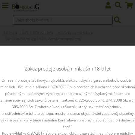
Home
BÁZE A BOOSTERY
Pomůcky na míchání
Lahvička 60 ml typ HELIX- černá transparentní
Lahvička 60 ml typ HELIX- černá
transparentní 1 ks
Zákaz prodeje osobám mladším 18-ti let
Omezení prodeje tabákových výrobků, elektronických cigaret a alkoholu osobám
mladších 18-ti let dle zákona č.379/2005 Sb. o opatřeních k ochraně před škodami
působenými tabákovými výrobky, alkoholem a jinými návykovými látkami a o
změně souvisejících zákonů ve znění zákonů č. 225/2006 Sb., č. 274/2008 Sb. a č.
305/2009 Sb. Z tohoto důvodu zákazník, který uskuteční objednávku
prostřednictvím tohoto eshopu, musí v procesu objednávání zadat svůj skutečný
věk narození, který bude následně kontrolován přepravní společností při dodávce
zboží.
Podle vyhlášky č. 37/2017 Sb. o elektronických cigaretách nesmí objem nádržky