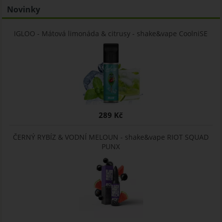
Novinky
IGLOO - Mátová limonáda & citrusy - shake&vape CoolniSE
289 Kč
ČERNÝ RYBÍZ & VODNÍ MELOUN - shake&vape RIOT SQUAD
PUNX