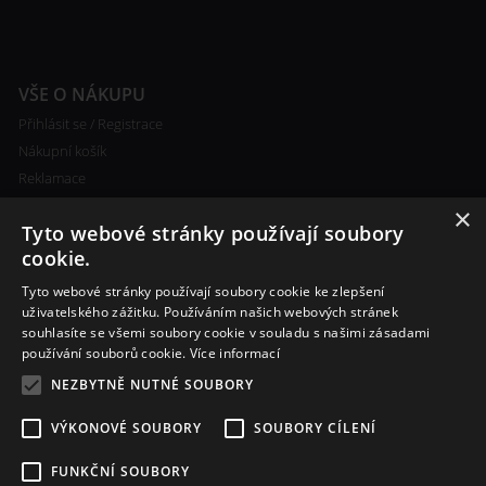
VŠE O NÁKUPU
Přihlásit se / Registrace
Nákupní košík
Reklamace
Ceny poštovného
×
Tyto webové stránky používají soubory
Certifikáty
cookie.
Tyto webové stránky používají soubory cookie ke zlepšení
uživatelského zážitku. Používáním našich webových stránek
souhlasíte se všemi soubory cookie v souladu s našimi zásadami
RYCHLÝ KONTAKT
používání souborů cookie.
Více informací
+420 608 138 367
NEZBYTNĚ NUTNÉ SOUBORY
info@bomba-cig.cz
VÝKONOVÉ SOUBORY
SOUBORY CÍLENÍ
FUNKČNÍ SOUBORY