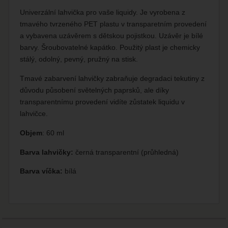
Univerzální lahvička pro vaše liquidy. Je vyrobena z
tmavého tvrzeného PET plastu v transparetním provedení
a vybavena uzávěrem s dětskou pojistkou. Uzávěr je bílé
barvy. Šroubovatelné kapátko. Použitý plast je chemicky
stálý, odolný, pevný, pružný na stisk.
Tmavé zabarvení lahvičky zabraňuje degradaci tekutiny z
důvodu působení světelných paprsků, ale díky
transparentnímu provedení vidíte zůstatek liquidu v
lahvičce.
Objem
: 60 ml
Barva lahvičky:
černá transparentní (průhledná)
Barva víčka:
bílá