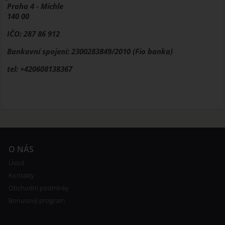
Praha 4 - Michle
140 00
IČO: 287 86 912
Bankovní spojení: 2300283849/2010 (Fio banka)
tel: +420608138367
O NÁS
Úvod
Kontakty
Obchodní podmínky
Bonusový program