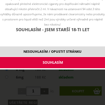
opakovaně plnitelné elektronické cigarety pro doplňování náhradní náplně
obsahující nikotin překročit 2 ml. V návaznosti na ustanovení §4 odst.3 této
vyhlášky důrazně upozorňujeme, že námi prodávané clearomizéry nebo produkty
s prostorem pro liquid větší než 2ml jsou výrobky určené výhradně pro náplně
bez nikotinu!
SOUHLASÍM - JSEM STARŠÍ 18-TI LET
NESOUHLASÍM / OPUSTIT STRÁNKU
Vyberte variantu:
0 mg
188 Kč
skladem
6mg
188 Kč
skladem
ks