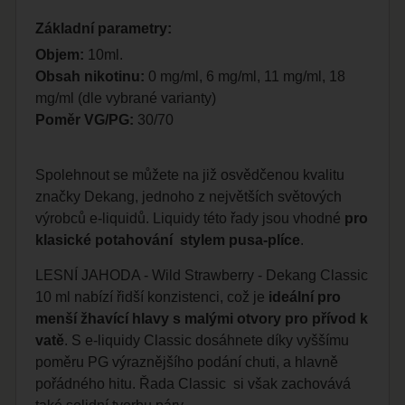
Základní parametry:
Objem:
10ml.
Obsah nikotinu:
0 mg/ml, 6 mg/ml, 11 mg/ml, 18
mg/ml (dle vybrané varianty)
Poměr VG/PG:
30/70
Spolehnout se můžete na již osvědčenou kvalitu
značky Dekang, jednoho z největších světových
výrobců e-liquidů. Liquidy této řady jsou vhodné
pro
klasické potahování stylem pusa-plíce
.
LESNÍ JAHODA - Wild Strawberry - Dekang Classic
10 ml nabízí řidší konzistenci, což je
ideální pro
menší žhavící hlavy s malými otvory pro přívod k
vatě
. S e-liquidy Classic dosáhnete díky vyššímu
poměru PG výraznějšího podání chuti, a hlavně
pořádného hitu. Řada Classic si však zachovává