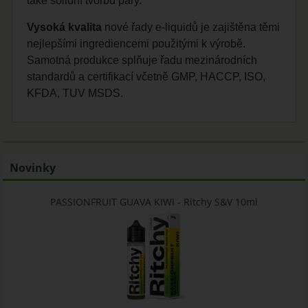
také solidní tvorbu páry.
Vysoká kvalita
nové řady e-liquidů je zajištěna těmi
nejlepšími ingrediencemi použitými k výrobě.
Samotná produkce splňuje řadu mezinárodních
standardů a certifikací včetně GMP, HACCP, ISO,
KFDA, TUV MSDS.
Novinky
PASSIONFRUIT GUAVA KIWI - Ritchy S&V 10ml