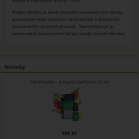
boostery s poměrem VG/PG 70/30.
Kvalita výrobku je daná vstupními surovinami pro výrobu,
provedením testů zdravotní nezávadnosti a dodržením
standardních výrobních procesů. Samozřejmostí je
vypracováný bezpečnostní list pro každý výrobek Monkey.
Novinky
TROPICANO - e-liquid EMPORIO 10 ml
189 Kč