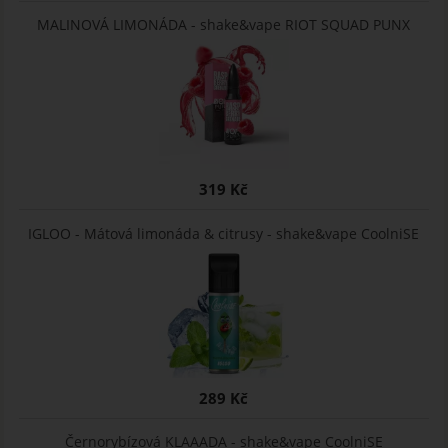
MALINOVÁ LIMONÁDA - shake&vape RIOT SQUAD PUNX
319 Kč
IGLOO - Mátová limonáda & citrusy - shake&vape CoolniSE
289 Kč
Černorybízová KLAAADA - shake&vape CoolniSE