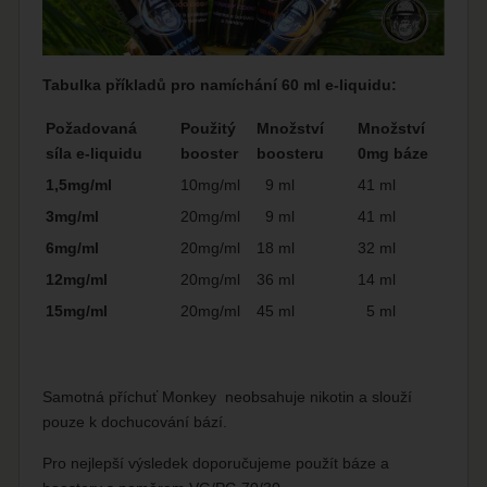
Tabulka příkladů pro namíchání 60 ml e-liquidu:
Požadovaná
Použitý
Množství
Množství
síla e-liquidu
booster
boosteru
0mg báze
1,5mg/ml
10mg/ml
9 ml
41 ml
3mg/ml
20mg/ml
9 ml
41 ml
6mg/ml
20mg/ml
18 ml
32 ml
12mg/ml
20mg/ml
36 ml
14 ml
15mg/ml
20mg/ml
45 ml
5 ml
Samotná příchuť Monkey neobsahuje nikotin a slouží
pouze k dochucování bází.
Pro nejlepší výsledek doporučujeme použít báze a