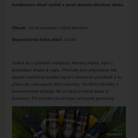
kombinace chutí vydrží v puse docela dlouhou dobu.
Obsah
: 10 ml aromatu v 60ml lahvičce.
Doporučená doba zrání:
14 dní
Jedná se o původní recepturu Monkey liquid, nyní v
provedení shake & vape. Příchutě jsou připraveny tak,
abyste namíchali kvalitní liquid v domácím prostředí a to
přímo do zakoupené 60ml lahvičky. Do 60ml lahvičky s
koncentrátem přidejte 48 ml vámi zvolené báze či
boosteru. Při míchání používejte ochranné pomůcky.