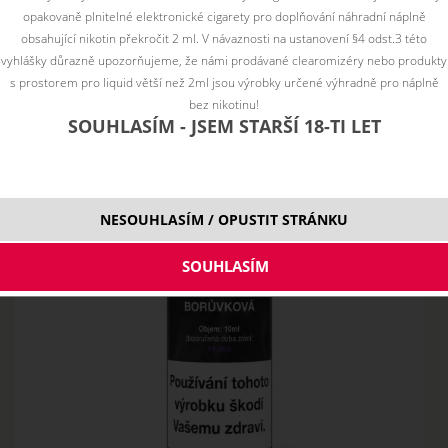
opakovaně plnitelné elektronické cigarety pro doplňování náhradní náplně
obsahující nikotin překročit 2 ml. V návaznosti na ustanovení §4 odst.3 této
vyhlášky důrazně upozorňujeme, že námi prodávané clearomizéry nebo produkty
s prostorem pro liquid větší než 2ml jsou výrobky určené výhradně pro náplně
bez nikotinu!
SOUHLASÍM - JSEM STARŠÍ 18-TI LET
NESOUHLASÍM / OPUSTIT STRÁNKU