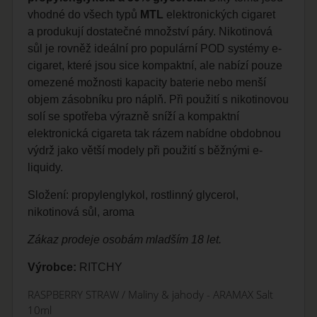
vhodné do všech typů
MTL
elektronických cigaret
a produkují dostatečné množství páry. Nikotinová
sůl je rovněž ideální pro populární POD systémy e-
cigaret, které jsou sice kompaktní, ale nabízí pouze
omezené možnosti kapacity baterie nebo menší
objem zásobníku pro náplň. Při použití s nikotinovou
solí se spotřeba výrazně sníží a kompaktní
elektronická cigareta tak rázem nabídne obdobnou
výdrž jako větší modely při použití s běžnými e-
liquidy.
Složení: propylenglykol, rostlinný glycerol,
nikotinová sůl, aroma
Zákaz prodeje osobám mladším 18 let.
Výrobce:
RITCHY
RASPBERRY STRAW / Maliny & jahody - ARAMAX Salt
10ml