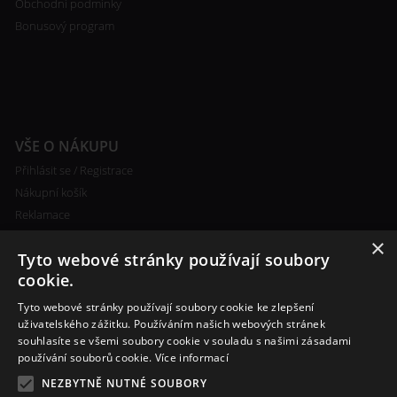
Obchodní podmínky
Bonusový program
VŠE O NÁKUPU
Přihlásit se / Registrace
Nákupní košík
Reklamace
Ceny poštovného
×
Tyto webové stránky používají soubory
Certifikáty
cookie.
Tyto webové stránky používají soubory cookie ke zlepšení
uživatelského zážitku. Používáním našich webových stránek
souhlasíte se všemi soubory cookie v souladu s našimi zásadami
RYCHLÝ KONTAKT
používání souborů cookie.
Více informací
+420 608 138 367
NEZBYTNĚ NUTNÉ SOUBORY