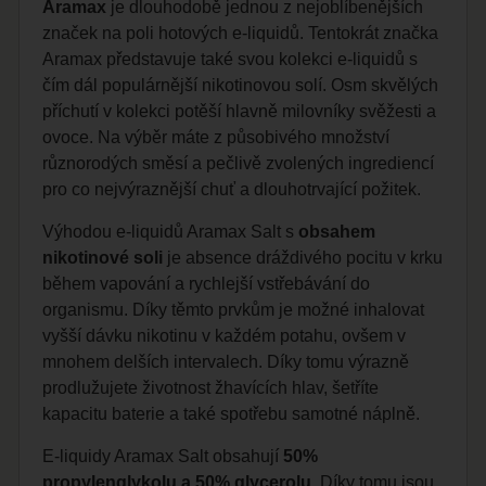
Aramax
je dlouhodobě jednou z nejoblíbenějších
značek na poli hotových e-liquidů. Tentokrát značka
Aramax představuje také svou kolekci e-liquidů s
čím dál populárnější nikotinovou solí. Osm skvělých
příchutí v kolekci potěší hlavně milovníky svěžesti a
ovoce. Na výběr máte z působivého množství
různorodých směsí a pečlivě zvolených ingrediencí
pro co nejvýraznější chuť a dlouhotrvající požitek.
Výhodou e-liquidů Aramax Salt s
obsahem
nikotinové soli
je absence dráždivého pocitu v krku
během vapování a rychlejší vstřebávání do
organismu. Díky těmto prvkům je možné inhalovat
vyšší dávku nikotinu v každém potahu, ovšem v
mnohem delších intervalech. Díky tomu výrazně
prodlužujete životnost žhavících hlav, šetříte
kapacitu baterie a také spotřebu samotné náplně.
E-liquidy Aramax Salt obsahují
50%
propylenglykolu a 50% glycerolu
.
Díky tomu jsou