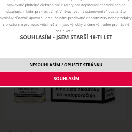
opakovaně plnitelné elektronické cigarety pro doplňování náhradní náplně
obsahující nikotin překročit 2 ml. V návaznosti na ustanovení §4 odst.3 této
vyhlášky důrazně upozorňujeme, že námi prodávané clearomizéry nebo produkty
s prostorem pro liquid větší než 2ml jsou výrobky určené výhradně pro náplně
bez nikotinu!
SOUHLASÍM - JSEM STARŠÍ 18-TI LET
NESOUHLASÍM / OPUSTIT STRÁNKU