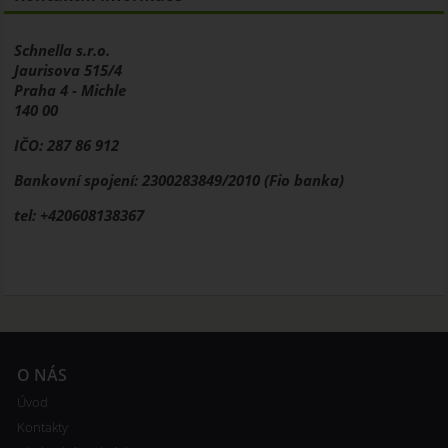
Schnella s.r.o.
Jaurisova 515/4
Praha 4 - Michle
140 00
IČO: 287 86 912
Bankovní spojení: 2300283849/2010 (Fio banka)
tel: +420608138367
O NÁS
Úvod
Kontakty