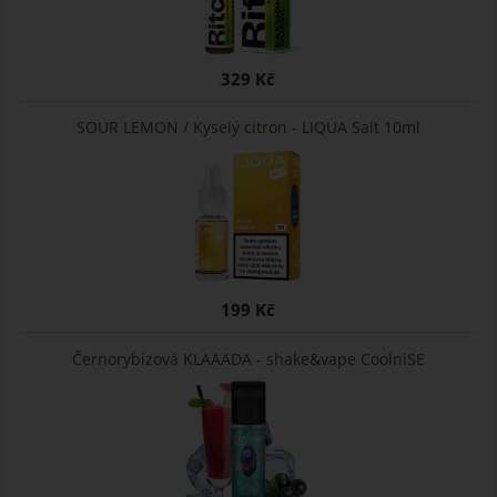
329 Kč
SOUR LEMON / Kyselý citron - LIQUA Salt 10ml
199 Kč
Černorybízová KLAAADA - shake&vape CoolniSE