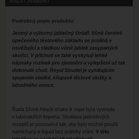
POSLAT ZNÁMÉMU
Podrobný popis produktu:
Jemný a výborný jablečný štrůdl. Vůně čerstvě
upečeného těstového základu se prolíná s
osvěžující a sladkou vůně jablek zasypaných
skořicí. V příchuti se také vyskytují lehké
náznaky rozinek pro zjemnění a vylepšení už tak
dokonalé chuti. Royal Strudel je vynikajícím
spojením sladké, křupavé těstové složky a
lahodného ovoce.
Řada Shark Attack-shake & vape byla vyvinuta
v laboratořích Imperia. Struktura jednotlivých
receptů je postavená tak, aby bylo možné použít
namíchaný e-liquid bez potřeby zrání.
V této