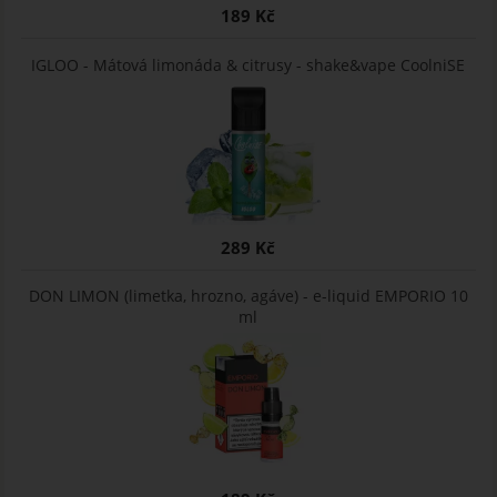
189 Kč
IGLOO - Mátová limonáda & citrusy - shake&vape CoolniSE
289 Kč
DON LIMON (limetka, hrozno, agáve) - e-liquid EMPORIO 10
ml