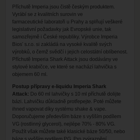
Příchutě Imperia jsou čistě českým produktem.
Vyrábí se z kvalitních surovin ve
farmaceutické laboratoři u Prahy a splňují veškeré
legislativní požadavky jak Evropské unie, tak
samozřejmě i České republiky. Výrobce Imperia
Bios' s.r.o. si zakládá na vysoké kvalitě svých
výrobků, o čemž svědčí i jejich celostátní oblíbenost.
Příchutě Imperia Shark Attack jsou dodávány ve
stylové krabičce, ve které se nachází lahvička s
objemem 60 ml.
Postup přípravy e-liquidu Imperia Shark
Attack:
Do 60 ml lahvičky s 10 ml příchutě dolijte
bázi. Lahvičku důkladně protřepejte. Poté můžete
ihned vapovat díky systému shake & vape.
Doporučujeme především báze s vyšším podílem
VG (rostlinný glycerol), nejlépe 70% - 80% VG.
Použít však můžete také klasické báze 50/50, nebo
báze s vyšším podílem PG. Pro zvýraznění