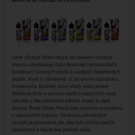
lahvičce se nachází 10 ml příchutě.
Série příchutí Shark Attack od českého výrobce
Imperia představuje řadu dokonale harmonických
kombinací ovocných plodů a sladkých dezertových
složek, které si zamilujete už po prvním ochutnání.
Pomeranče, borůvky, lesní plody, nebo jemné
štrůdlové těsto a spoustu dalších báječných chutí
odhalíte v této jedinečné kolekci shake & vape
aromat. Řada Shark Attack byla vyvinuta a vyrobena
v laboratořích Imperia. Struktura jednotlivých
receptů je postavená tak, aby bylo možné použít
namíchaný e-liquid bez potřeby zrání.