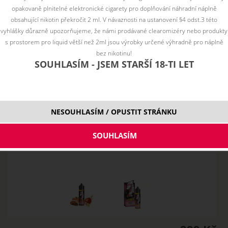
opakovaně plnitelné elektronické cigarety pro doplňování náhradní náplně
obsahující nikotin překročit 2 ml. V návaznosti na ustanovení §4 odst.3 této
vyhlášky důrazně upozorňujeme, že námi prodávané clearomizéry nebo produkty
s prostorem pro liquid větší než 2ml jsou výrobky určené výhradně pro náplně
bez nikotinu!
SOUHLASÍM - JSEM STARŠÍ 18-TI LET
NESOUHLASÍM / OPUSTIT STRÁNKU