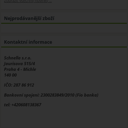
Zobrazit všechny novinky ...
Nejprodávanější zboží
Kontaktní informace
Schnella s.r.o.
Jaurisova 515/4
Praha 4 - Michle
140 00
IČO: 287 86 912
Bankovní spojení: 2300283849/2010 (Fio banka)
tel: +420608138367