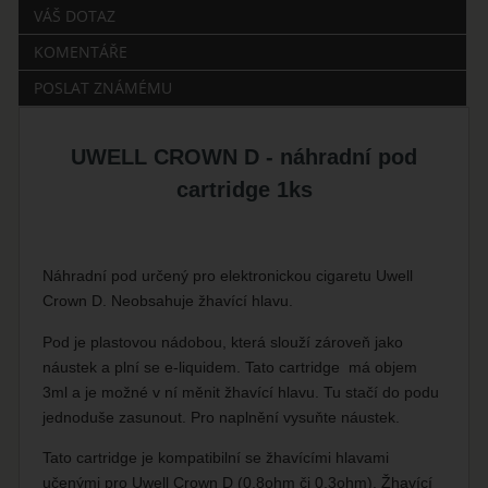
VÁŠ DOTAZ
KOMENTÁŘE
POSLAT ZNÁMÉMU
UWELL CROWN D - náhradní pod
cartridge 1ks
Náhradní pod určený pro elektronickou cigaretu Uwell
Crown D. Neobsahuje žhavící hlavu.
Pod je plastovou nádobou, která slouží zároveň jako
náustek a plní se e-liquidem. Tato cartridge má objem
3ml a je možné v ní měnit žhavící hlavu. Tu stačí do podu
jednoduše zasunout. Pro naplnění vysuňte náustek.
Tato cartridge je kompatibilní se žhavícími hlavami
učenými pro Uwell Crown D (0,8ohm či 0,3ohm). Žhavící