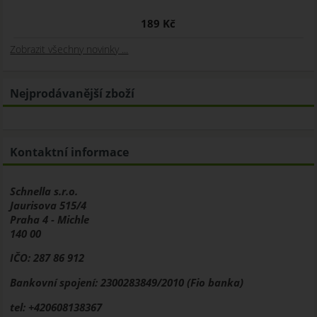
189 Kč
Zobrazit všechny novinky ...
Nejprodávanější zboží
Kontaktní informace
Schnella s.r.o.
Jaurisova 515/4
Praha 4 - Michle
140 00
IČO: 287 86 912
Bankovní spojení: 2300283849/2010 (Fio banka)
tel: +420608138367