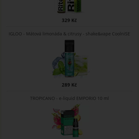
329 Kč
IGLOO - Mátová limonáda & citrusy - shake&vape CoolniSE
289 Kč
TROPICANO - e-liquid EMPORIO 10 ml