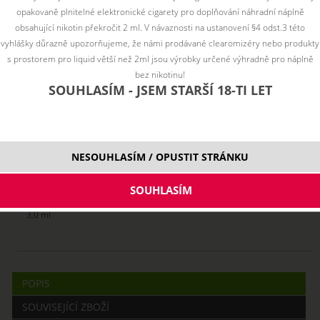
opakovaně plnitelné elektronické cigarety pro doplňování náhradní náplně
obsahující nikotin překročit 2 ml. V návaznosti na ustanovení §4 odst.3 této
vyhlášky důrazně upozorňujeme, že námi prodávané clearomizéry nebo produkty
s prostorem pro liquid větší než 2ml jsou výrobky určené výhradně pro náplně
bez nikotinu!
SOUHLASÍM - JSEM STARŠÍ 18-TI LET
NESOUHLASÍM / OPUSTIT STRÁNKU
3,0 ml
POPIS
SOUVISEJÍCÍ ZBOŽÍ