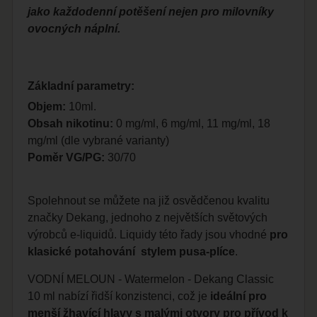
jako každodenní potěšení nejen pro milovníky
ovocných náplní.
Základní parametry:
Objem:
10ml.
Obsah nikotinu:
0 mg/ml, 6 mg/ml, 11 mg/ml, 18
mg/ml (dle vybrané varianty)
Poměr VG/PG:
30/70
Spolehnout se můžete na již osvědčenou kvalitu
značky Dekang, jednoho z největších světových
výrobců e-liquidů. Liquidy této řady jsou vhodné
pro
klasické potahování stylem pusa-plíce
.
VODNÍ MELOUN - Watermelon - Dekang Classic
10 ml nabízí řidší konzistenci, což je
ideální pro
menší žhavící hlavy s malými otvory pro přívod k