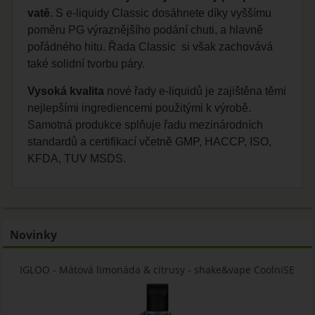
vatě
. S e-liquidy Classic dosáhnete díky vyššímu
poměru PG výraznějšího podání chuti, a hlavně
pořádného hitu. Řada Classic si však zachovává
také solidní tvorbu páry.
Vysoká kvalita
nové řady e-liquidů je zajištěna těmi
nejlepšími ingrediencemi použitými k výrobě.
Samotná produkce splňuje řadu mezinárodních
standardů a certifikací včetně GMP, HACCP, ISO,
KFDA, TUV MSDS.
Novinky
IGLOO - Mátová limonáda & citrusy - shake&vape CoolniSE