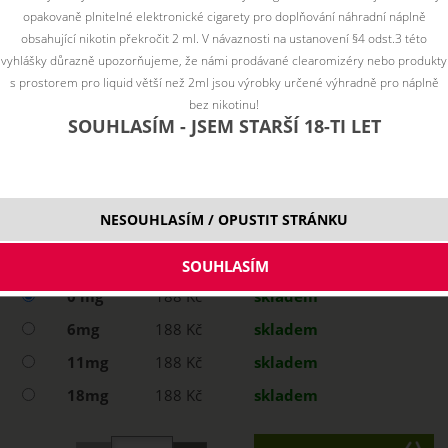
opakovaně plnitelné elektronické cigarety pro doplňování náhradní náplně
obsahující nikotin překročit 2 ml. V návaznosti na ustanovení §4 odst.3 této
vyhlášky důrazně upozorňujeme, že námi prodávané clearomizéry nebo produkty
s prostorem pro liquid větší než 2ml jsou výrobky určené výhradně pro náplně
bez nikotinu!
SOUHLASÍM - JSEM STARŠÍ 18-TI LET
NESOUHLASÍM / OPUSTIT STRÁNKU
Vyberte variantu:
0 mg
188 Kč
skladem
6mg
188 Kč
skladem
11mg
188 Kč
skladem
18mg
188 Kč
skladem