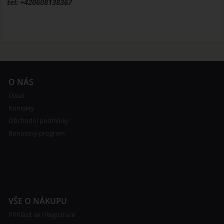
tel: +420608138367
O NÁS
Úvod
Kontakty
Obchodní podmínky
Bonusový program
VŠE O NÁKUPU
Přihlásit se / Registrace