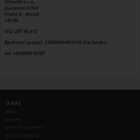
Schnella s.r.o.
Jaurisova 515/4
Praha 4 - Michle
140 00
IČO: 287 86 912
Bankovní spojení: 2300283849/2010 (Fio banka)
tel: +420608138367
O NÁS
Úvod
Kontakty
Obchodní podmínky
Bonusový program