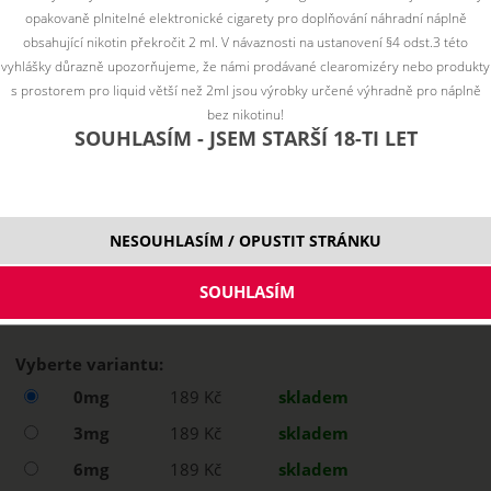
opakovaně plnitelné elektronické cigarety pro doplňování náhradní náplně
obsahující nikotin překročit 2 ml. V návaznosti na ustanovení §4 odst.3 této
vyhlášky důrazně upozorňujeme, že námi prodávané clearomizéry nebo produkty
s prostorem pro liquid větší než 2ml jsou výrobky určené výhradně pro náplně
bez nikotinu!
SOUHLASÍM - JSEM STARŠÍ 18-TI LET
NESOUHLASÍM / OPUSTIT STRÁNKU
Vyberte variantu:
0mg
189 Kč
skladem
3mg
189 Kč
skladem
6mg
189 Kč
skladem