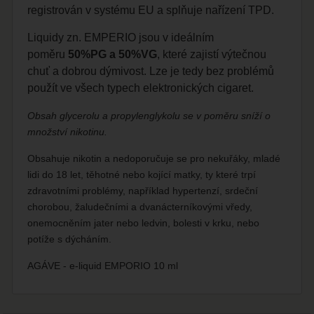
registrován v systému EU a splňuje nařízení TPD.
Liquidy zn. EMPERIO jsou v ideálním
poměru
50%PG a 50%VG
, které zajistí výtečnou
chuť a dobrou dýmivost. Lze je tedy bez problémů
použít ve všech typech elektronických cigaret.
Obsah glycerolu a propylenglykolu se v poměru sníží o
množství nikotinu.
Obsahuje nikotin a nedoporučuje se pro nekuřáky, mladé
lidi do 18 let, těhotné nebo kojící matky, ty které trpí
zdravotními problémy, například hypertenzí, srdeční
chorobou, žaludečními a dvanácterníkovými vředy,
onemocněním jater nebo ledvin, bolesti v krku, nebo
potíže s dýcháním.
AGÁVE - e-liquid EMPORIO 10 ml