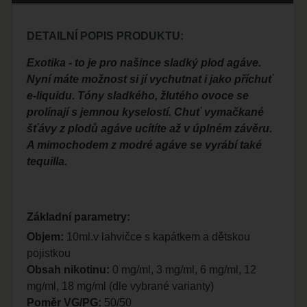
DETAILNÍ POPIS PRODUKTU:
Exotika - to je pro našince sladký plod agáve.
Nyní máte možnost si jí vychutnat i jako příchuť
e-liquidu. Tóny sladkého, žlutého ovoce se
prolínají s jemnou kyselostí. Chuť vymačkané
šťávy z plodů agáve ucítíte až v úplném závěru.
A mimochodem z modré agáve se vyrábí také
tequilla.
Základní parametry:
Objem:
10ml.v lahvičce s kapátkem a dětskou
pojistkou
Obsah nikotinu:
0 mg/ml, 3 mg/ml, 6 mg/ml, 12
mg/ml, 18 mg/ml (dle vybrané varianty)
Poměr VG/PG:
50/50