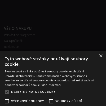
VŠE O NÁKUPU
Přihlásit se / Registrace
Nákupní košík
Reklamace
Ceny poštovného
×
Tyto webové stránky používají soubory
Certifikáty
cookie.
Tyto webové stránky používají soubory cookie ke zlepšení
uživatelského zážitku. Používáním našich webových stránek
souhlasíte se všemi soubory cookie v souladu s našimi zásadami
RYCHLÝ KONTAKT
používání souborů cookie.
Více informací
+420 608 138 367
NEZBYTNĚ NUTNÉ SOUBORY
info@bomba-cig.cz
VÝKONOVÉ SOUBORY
SOUBORY CÍLENÍ