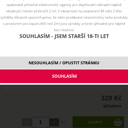
opakovaně plnitelné elektronické cigarety pro doplňování náhradní náplně
obsahující nikotin překročit 2 ml. V návaznosti na ustanovení §4 odst.3 této
vyhlášky důrazně upozorňujeme, že námi prodávané clearomizéry nebo produkty
s prostorem pro liquid větší než 2ml jsou výrobky určené výhradně pro náplně
bez nikotinu!
SOUHLASÍM - JSEM STARŠÍ 18-TI LET
NESOUHLASÍM / OPUSTIT STRÁNKU
329 Kč
skladem
ks