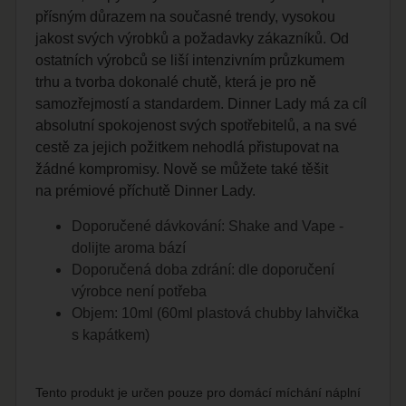
přísným důrazem na současné trendy, vysokou
jakost svých výrobků a požadavky zákazníků. Od
ostatních výrobců se liší intenzivním průzkumem
trhu a tvorba dokonalé chutě, která je pro ně
samozřejmostí a standardem. Dinner Lady má za cíl
absolutní spokojenost svých spotřebitelů, a na své
cestě za jejich požitkem nehodlá přistupovat na
žádné kompromisy. Nově se můžete také těšit
na prémiové příchutě Dinner Lady.
Doporučené dávkování:
Shake and Vape
-
dolijte aroma bází
Doporučená doba zdrání: dle doporučení
výrobce není potřeba
Objem: 10ml (60ml plastová chubby lahvička
s kapátkem)
Tento produkt je určen pouze pro domácí míchání náplní