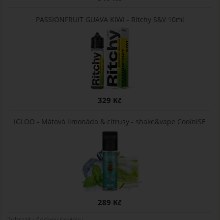
PASSIONFRUIT GUAVA KIWI - Ritchy S&V 10ml
329 Kč
IGLOO - Mátová limonáda & citrusy - shake&vape CoolniSE
289 Kč
Zobrazit všechny novinky ...