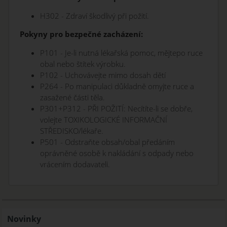
H302 - Zdraví škodlivý při požití.
Pokyny pro bezpečné zacházení:
P101 - Je-li nutná lékařská pomoc, mějtepo ruce
obal nebo štítek výrobku.
P102 - Uchovávejte mimo dosah dětí
P264 - Po manipulaci důkladně omyjte ruce a
zasažené části těla.
P301+P312 - PŘI POŽITÍ: Necítíte-li se dobře,
volejte TOXIKOLOGICKÉ INFORMAČNÍ
STŘEDISKO/lékaře.
P501 - Odstraňte obsah/obal předáním
oprávněné osobě k nakládání s odpady nebo
vrácením dodavateli.
Novinky