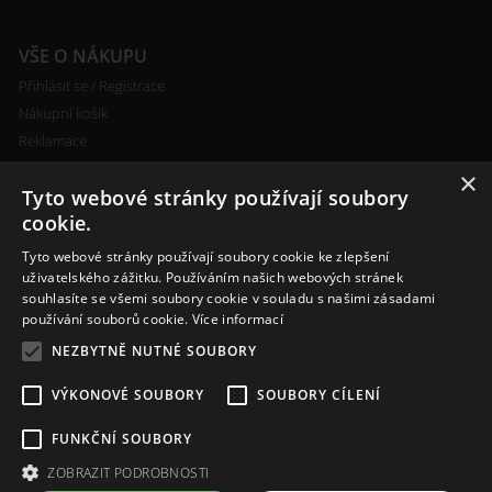
VŠE O NÁKUPU
Přihlásit se / Registrace
Nákupní košík
Reklamace
Ceny poštovného
×
Tyto webové stránky používají soubory
Certifikáty
cookie.
Tyto webové stránky používají soubory cookie ke zlepšení
uživatelského zážitku. Používáním našich webových stránek
souhlasíte se všemi soubory cookie v souladu s našimi zásadami
RYCHLÝ KONTAKT
používání souborů cookie.
Více informací
+420 608 138 367
NEZBYTNĚ NUTNÉ SOUBORY
info@bomba-cig.cz
VÝKONOVÉ SOUBORY
SOUBORY CÍLENÍ
FUNKČNÍ SOUBORY
ZOBRAZIT PODROBNOSTI