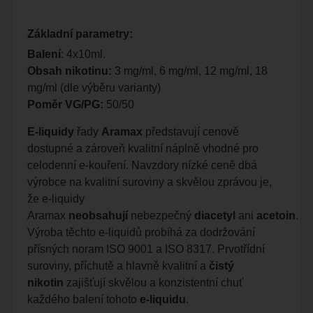
Základní parametry:
Balení
: 4x10ml.
Obsah nikotinu:
3 mg/ml, 6 mg/ml, 12 mg/ml, 18
mg/ml (dle výběru varianty)
Poměr VG/PG:
50/50
E-liquidy
řady
Aramax
představují cenově
dostupné a zároveň kvalitní náplně vhodné pro
celodenní e-kouření. Navzdory nízké ceně dbá
výrobce na kvalitní suroviny a skvělou zprávou je,
že e-liquidy
Aramax
neobsahují
nebezpečný
diacetyl
ani
acetoin
.
Výroba těchto e-liquidů probíhá za dodržování
přísných noram ISO 9001 a ISO 8317. Prvotřídní
suroviny, příchutě a hlavně kvalitní a
čistý
nikotin
zajišťují skvělou a konzistentní chuť
každého balení tohoto
e-liquidu
.