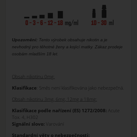
Upozornění:
Tento výrobek obsahuje nikotin a je
nevhodný pro těhotné ženy a kojící matky. Zákaz prodeje
osobám mladším 18 let.
Obsah nikotinu 0mg:
Klasifikace
: Směs není klasifikována jako nebezpečná.
Obsah nikotinu 3mg, 6mg, 12mg a 18mg:
Klasifikace podle nařízení (ES) 1272/2008:
Acute
Tox. 4, H302
Signální slovo:
Varování
Standardní věty o nebezpečnosti: