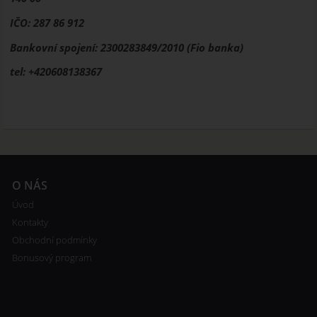
IČO: 287 86 912
Bankovní spojení: 2300283849/2010 (Fio banka)
tel: +420608138367
O NÁS
Úvod
Kontakty
Obchodní podmínky
Bonusový program