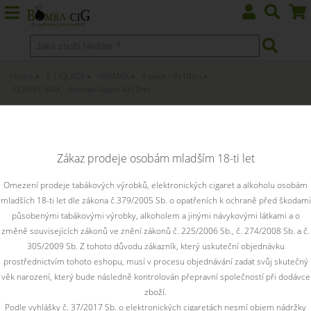
Home
E-LIQUIDY
ARAMAX
4 pack - 4x10ml
COFFEE MAX - Aramax 4pack 4x10ml
COFFEE MAX - Aramax 4pack
4x10ml 3mg
Zákaz prodeje osobám mladším 18-ti let
Skutečná chuť kávy - lehce nahořklá s příjemně sladkými tóny
Omezení prodeje tabákových výrobků, elektronických cigaret a alkoholu osobám
mladších 18-ti let dle zákona č.379/2005 Sb. o opatřeních k ochraně před škodami
Toto zboží je prodejné pouze osobám starším 18ti let.
působenými tabákovými výrobky, alkoholem a jinými návykovými látkami a o
změně souvisejících zákonů ve znění zákonů č. 225/2006 Sb., č. 274/2008 Sb. a č.
305/2009 Sb. Z tohoto důvodu zákazník, který uskuteční objednávku
prostřednictvím tohoto eshopu, musí v procesu objednávání zadat svůj skutečný
věk narození, který bude následně kontrolován přepravní společností při dodávce
zboží.
Podle vyhlášky č. 37/2017 Sb. o elektronických cigaretách nesmí objem nádržky