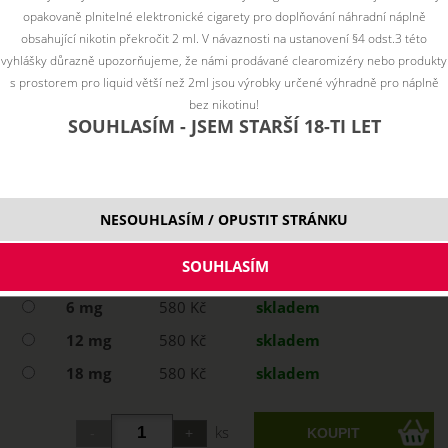
opakovaně plnitelné elektronické cigarety pro doplňování náhradní náplně
obsahující nikotin překročit 2 ml. V návaznosti na ustanovení §4 odst.3 této
vyhlášky důrazně upozorňujeme, že námi prodávané clearomizéry nebo produkty
s prostorem pro liquid větší než 2ml jsou výrobky určené výhradně pro náplně
bez nikotinu!
SOUHLASÍM - JSEM STARŠÍ 18-TI LET
NESOUHLASÍM / OPUSTIT STRÁNKU
Vyberte variantu:
3mg
580 Kč
skladem
6 mg
580 Kč
skladem
12 mg
580 Kč
skladem
18 mg
580 Kč
skladem
ks