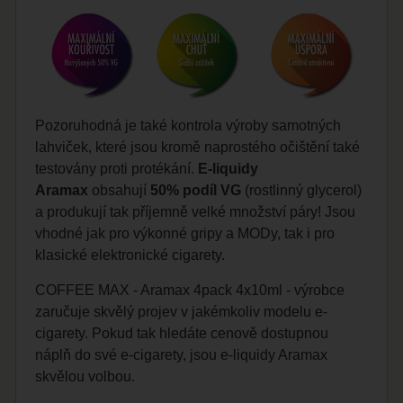
Pozoruhodná je také kontrola výroby samotných
lahviček, které jsou kromě naprostého očištění také
testovány proti protékání.
E-liquidy
Aramax
obsahují
50%
podíl
VG
(rostlinný glycerol)
a produkují tak příjemně velké množství páry! Jsou
vhodné jak pro výkonné gripy a MODy, tak i pro
klasické elektronické cigarety.
COFFEE MAX - Aramax 4pack 4x10ml - výrobce
zaručuje skvělý projev v jakémkoliv modelu e-
cigarety. Pokud tak hledáte cenově dostupnou
náplň do své e-cigarety, jsou e-liquidy Aramax
skvělou volbou.