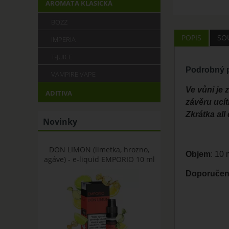
AROMATA KLASICKÁ
BOZZ
POPIS
SOU
IMPERIA
T-JUICE
Podrobný p
VAMPIRE VAPE
Ve vůni je 
ADITIVA
závěru ucít
Zkrátka al
Novinky
DON LIMON (limetka, hrozno,
Objem
: 10
agáve) - e-liquid EMPORIO 10 ml
Doporučená