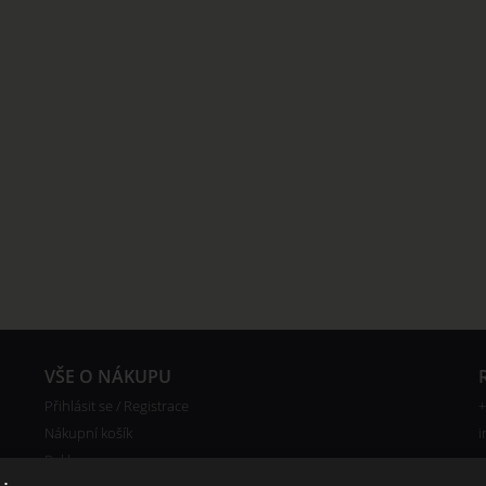
VŠE O NÁKUPU
Přihlásit se / Registrace
+
Nákupní košík
i
Reklamace