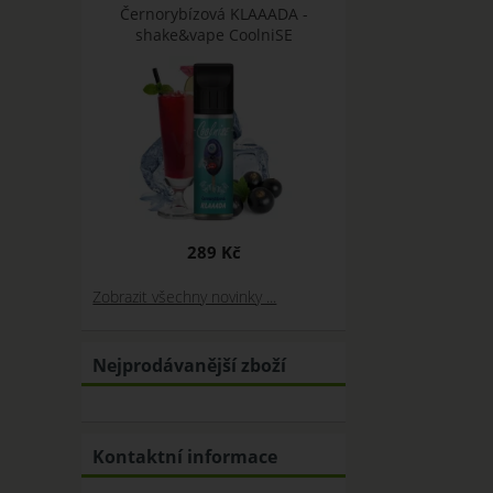
Černorybízová KLAAADA -
shake&vape CoolniSE
289 Kč
Zobrazit všechny novinky ...
Nejprodávanější zboží
Kontaktní informace