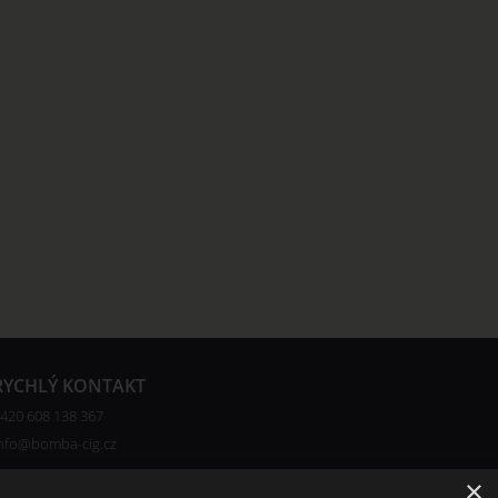
RYCHLÝ KONTAKT
420 608 138 367
nfo@bomba-cig.cz
×