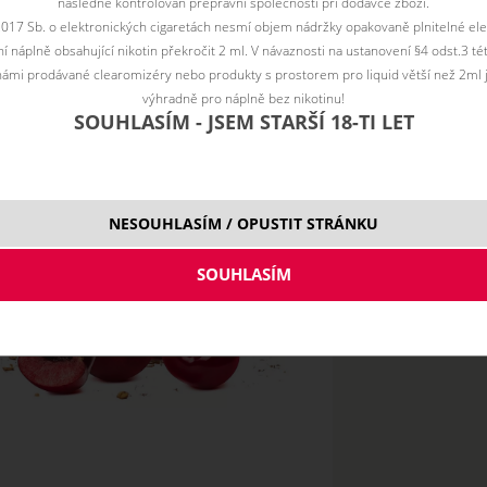
následně kontrolován přepravní společností při dodávce zboží.
2017 Sb. o elektronických cigaretách nesmí objem nádržky opakovaně plnitelné ele
 náplně obsahující nikotin překročit 2 ml. V návaznosti na ustanovení §4 odst.3 t
ámi prodávané clearomizéry nebo produkty s prostorem pro liquid větší než 2ml 
výhradně pro náplně bez nikotinu!
SOUHLASÍM - JSEM STARŠÍ 18-TI LET
NESOUHLASÍM / OPUSTIT STRÁNKU
10 ml