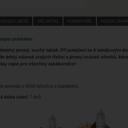
VISEJÍCÍ ZBOŽÍ
VÁŠ DOTAZ
KOMENTÁŘE
POSLAT ZNÁ
opis produktu:
zřetelný jemný, suchý tabák. Při potažení se k tabákovým lis
íte lehký náznak zralých třešní a jemný ocásek ořechů, kte
l day vape pro všechny tabákomilce!
 ml aromatu v 60ml lahvičce s kapátkem.
 doba zrání:
7 dnů