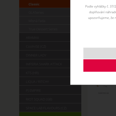
Classic
Podle vyhlášky č. 37/
doplňování náhradní
GLASeries
upozorňujeme, že n
Mlsná řada
True Dessert Series
ARAMAX
CoolniSE (CZ)
DINNER LADY
IMPERIA SHARK ATTACK
KTS (HR)
LIQUA / RITCHY
PJ EMPIRE
RIOT SQUAD (GB)
SPACE LAB FLAVOURS (CZ)