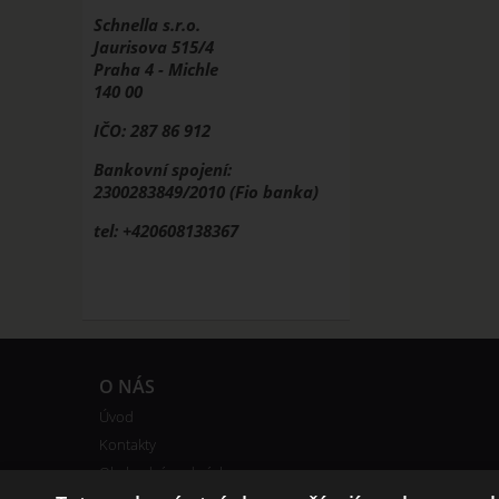
Schnella s.r.o.
Jaurisova 515/4
Praha 4 - Michle
140 00
IČO: 287 86 912
Bankovní spojení:
2300283849/2010 (Fio banka)
tel: +420608138367
O NÁS
Úvod
Kontakty
Obchodní podmínky