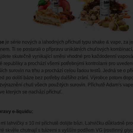
pe
je série nových a lahodných příchutí typu shake & vape, za j
em. Ti se postarali o přípravu unikátních chuťových kombinací, 
ajdete skutečně vynikající směsi vhodné pro každodenní vapová
 republiky a prochází všemi potřebnými kontrolami pro uvedení
ších surovin na trhu a prochází celou řadou testů. Jedná se o p
ed po dolití báze bez potřeby dalšího zrání. Výrobce potom dop
 zvýraznění chuti všech použitých surovin. Příchutě Adam's vap
ve kterých se nachází příchuť.
ravy e-liquidu:
ml lahvičky s 10 ml příchutě dolijte bázi. Lahvičku důkladně pro
tě skvěle chutnají s bázemi s vyšším podílem VG (rostlinný gly