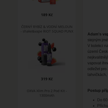
189 Kč
ČERNÝ RYBÍZ & VODNÍ MELOUN
- shake&vape RIOT SQUAD PUNX
Adam's va
stejným jmén
V kolekci n
území České
nejkvalitněj
vapovat ihn
odležet pro
lahvičkách, 
319 Kč
Postup příp
OXVA Xlim Pro 2 Pod Kit -
1300mAh
Do 60 
Příchu