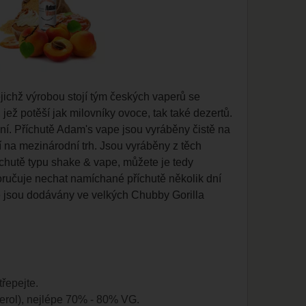
ejichž výrobou stojí tým českých vaperů se
jež potěší jak milovníky ovoce, tak také dezertů.
ní. Příchutě Adam's vape jsou vyráběny čistě na
 na mezinárodní trh. Jsou vyráběny z těch
říchutě typu shake & vape, můžete je tedy
oručuje nechat namíchané příchutě několik dní
e jsou dodávány ve velkých Chubby Gorilla
třepejte.
cerol), nejlépe 70% - 80% VG.