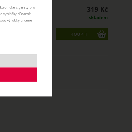
319 Kč
ktronické cigarety pro
éto vyhlášky důrazně
skladem
jsou výrobky určené
ks