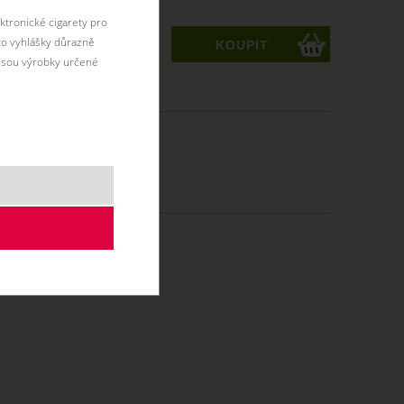
ktronické cigarety pro
éto vyhlášky důrazně
ks
jsou výrobky určené