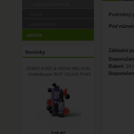
nápojové, mentolové
T-JUICE
Podrobný p
VAMPIRE VAPE
Pod názvem
ADITIVA
Základní p
Novinky
Doporučen
Balení:
10 m
ČERNÝ RYBÍZ & VODNÍ MELOUN
Doporučená
- shake&vape RIOT SQUAD PUNX
319 Kč