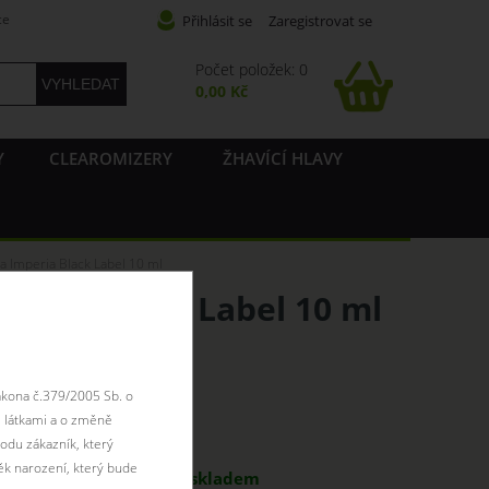
ce
Přihlásit se
Zaregistrovat se
Počet položek: 0
0,00 Kč
Y
CLEAROMIZERY
ŽHAVÍCÍ HLAVY
ma Imperia Black Label 10 ml
peria Black Label 10 ml
ákona č.379/2005 Sb. o
 látkami a o změně
antu:
odu zákazník, který
ěk narození, který bude
l
199 Kč
skladem