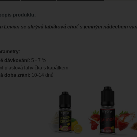
opis produktu:
 Levian se ukrývá tabáková chuť s jemným nádechem vani
arametry:
é dávkování:
5 - 7 %
l plastová lahvička s kapátkem
 doba zrání:
10-14 dnů