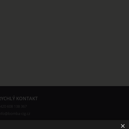
RYCHLÝ KONTAKT
420 608 138 367
nfo@bomba-cig.cz
×