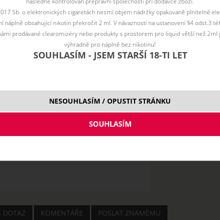
následně kontrolován přepravní společností při dodávce zboží.
2017 Sb. o elektronických cigaretách nesmí objem nádržky opakovaně plnitelné ele
 náplně obsahující nikotin překročit 2 ml. V návaznosti na ustanovení §4 odst.3 t
ámi prodávané clearomizéry nebo produkty s prostorem pro liquid větší než 2ml 
výhradně pro náplně bez nikotinu!
SOUHLASÍM - JSEM STARŠÍ 18-TI LET
NESOUHLASÍM / OPUSTIT STRÁNKU
Š DOTAZ
KOMENTÁŘE
POSLAT ZNÁMÉMU