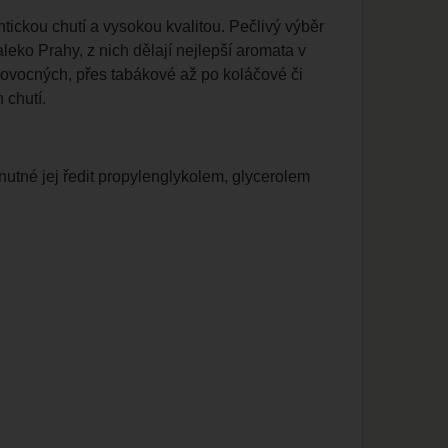
ckou chutí a vysokou kvalitou. Pečlivý výběr
leko Prahy, z nich dělají nejlepší aromata v
d ovocných, přes tabákové až po koláčové či
 chutí.
tné jej ředit propylenglykolem, glycerolem