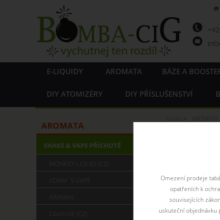
+4
inf
E-LIQUIDY
AROMATA
BÁZE A BOOSTE
DIY ATOMIZÉRY
DIY PŘÍSLUŠENSTVÍ
B
Home
AROMATA
AROMATA
LEVIAN 
SHAKE & VAPE PŘÍCHUTĚ
MONKEY LIQUID (CZ)
Pod názvem Levi
Omezení prodeje tabák
ADAM´S VAPE
opatřeních k ochr
ARAMAX
souvisejících záko
uskuteční objednávku p
CoolniSE (CZ)