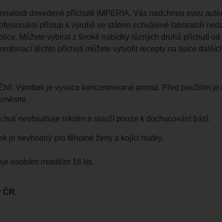
onalosti dovedené příchutě IMPERIA, Vás nadchnou svou autenti
ofesionální přístup k výrobě ve státem schválené laboratoři neda
lice. Můžete vybírat z široké nabídky různých druhů příchutí o
mbinací těchto příchutí můžete vytvořit recepty na tisíce dalších
 Výrobek je vysoce koncentrované aroma. Před použitím je nu
 směsmi.
chuť neobsahuje nikotin a slouží pouze k dochucování bází.
ek je nevhodný pro těhotné ženy a kojící matky.
je osobám mladším 18 let.
 ČR.