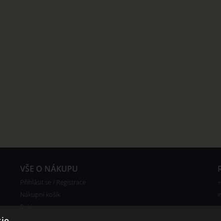
VŠE O NÁKUPU
Přihlásit se / Registrace
+
Nákupní košík
i
Reklamace
ie.
Ceny poštovného