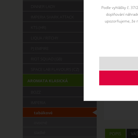
DINNER LADY
Podle vyhlášky č. 37/
doplňování náhradní
IMPERIA SHARK ATTACK
upozorňujeme, že n
KTS (HR)
LIQUA / RITCHY
PJ EMPIRE
RIOT SQUAD (GB)
SPACE LAB FLAVOURS (CZ)
AROMATA KLASICKÁ
BOZZ
IMPERIA
tabákové
ovocné
sladké
POPIS
VÁ