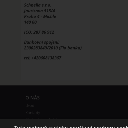
Schnella s.r.o.
Jaurisova 515/4
Praha 4 - Michle
140 00
IČO: 287 86 912
Bankovní spojení:
2300283849/2010 (Fio banka)
tel: +420608138367
O NÁS
Úvod
Kontakty
Obchodní podmínky
Tyto webové stránky používají soubory cook
Bonusový program