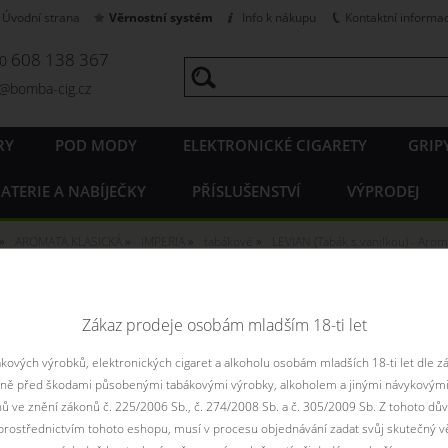
Úvodní strana
Věrnostní systém
Info k nákupu
Kontaktní informa
608 138 367
20
o@bomba-cig.cz
RY
POD MODY
ELEKTRONICKÉ CIGARETY
GRIP
ATERIE A NABÍJEČKY
PŘÍSLUŠENSTVÍ
VÝPRODEJ
AROMATA KLASICKÁ
IMPERIA
tabákové
LEVIAN (Tabák s vanilkou) - Aro
(Tabák s vanilkou) - Aroma Im
Zákaz prodeje osobám mladším 18-ti let
an se ukrývá tabáková chuť s jemným nádechem vanilky.
ových výrobků, elektronických cigaret a alkoholu osobám mladších 18-ti let dle z
aně před škodami působenými tabákovými výrobky, alkoholem a jinými návykovými
Vyberte vari
nů ve znění zákonů č. 225/2006 Sb., č. 274/2008 Sb. a č. 305/2009 Sb. Z tohoto dův
rostřednictvím tohoto eshopu, musí v procesu objednávání zadat svůj skutečný v
10 m