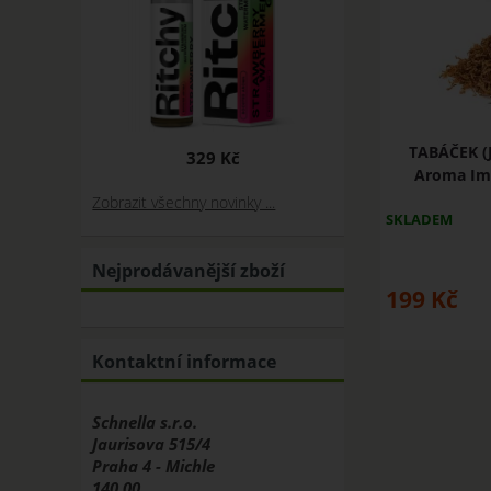
TABÁČEK (
329 Kč
Aroma Imp
Zobrazit všechny novinky ...
SKLADEM
Nejprodávanější zboží
199
Kč
Kontaktní informace
Schnella s.r.o.
Jaurisova 515/4
Praha 4 - Michle
140 00