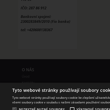
IČO: 287 86 912
Bankovní spojení:
2300283849/2010 (Fio banka)
tel: +420608138367
O NÁS
Úvod
Kontakty
Obchodní podmínky
Tyto webové stránky používají soubory cook
Bonusový program
Tyto webové stránky používají soubory cookie ke zlepšení uživatels
všemi soubory cookie v souladu s našimi zásadami používání soubo
NEZBYTNĚ NUTNÉ SOUBORY
VÝKONOVÉ SOUBOR