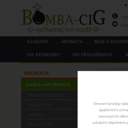
+4
inf
E-LIQUIDY
AROMATA
BÁZE A BOOSTE
DIY ATOMIZÉRY
DIY PŘÍSLUŠENSTVÍ
B
Home
AROMATA
AROMATA
Aromat
SHAKE & VAPE PŘÍCHUTĚ
MONKEY LIQUID (CZ)
Omezení prodeje tabák
ADAM´S VAPE
opatřeních k ochr
ARAMAX
souvisejících záko
uskuteční objednávku p
CoolniSE (CZ)