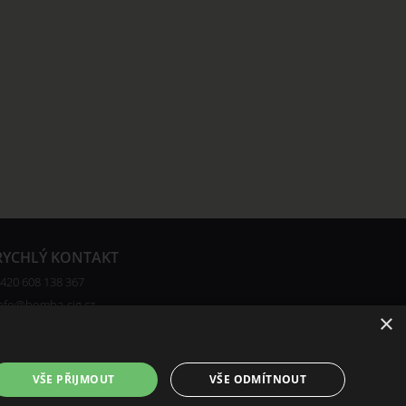
RYCHLÝ KONTAKT
420 608 138 367
nfo@bomba-cig.cz
×
VŠE PŘIJMOUT
VŠE ODMÍTNOUT