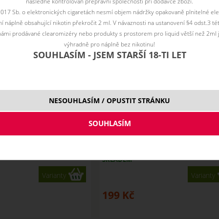
následně kontrolován přepravní společností při dodávce zboží.
2017 Sb. o elektronických cigaretách nesmí objem nádržky opakovaně plnitelné ele
 náplně obsahující nikotin překročit 2 ml. V návaznosti na ustanovení §4 odst.3 t
ámi prodávané clearomizéry nebo produkty s prostorem pro liquid větší než 2ml 
výhradně pro náplně bez nikotinu!
SOUHLASÍM - JSEM STARŠÍ 18-TI LET
NESOUHLASÍM / OPUSTIT STRÁNKU
Aroma Imperia Black Label
IMPERIA (Tabák s anýzem) - A
10 ml
Imperia Black Label 10 ml
SKLADEM
Varianty
Varianty
199
Kč