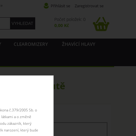
ce
Přihlásit se
Zaregistrovat se
Počet položek: 0
0,00 Kč
Y
CLEAROMIZERY
ŽHAVÍCÍ HLAVY
ákové příchutě
ákona č.379/2005 Sb. o
 skladem
 látkami a o změně
odu zákazník, který
ěk narození, který bude
skaldem
skladem