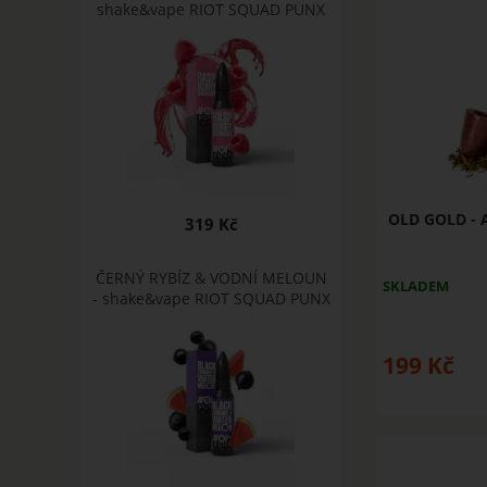
shake&vape RIOT SQUAD PUNX
OLD GOLD - A
319 Kč
ČERNÝ RYBÍZ & VODNÍ MELOUN
SKLADEM
- shake&vape RIOT SQUAD PUNX
199
Kč