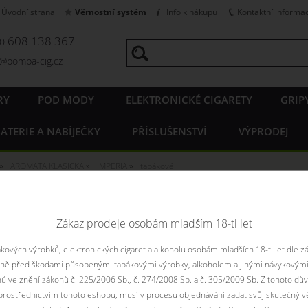
Úvodní strana
Věrnostní systém
Info k nákupu
Kontaktní informa
608 138 367
20
o@bomba-cig.cz
RY
POD MODY
ELEKTRONICKÉ CIGARETY
GRIP
ATERIE A NABÍJEČKY
PŘÍSLUŠENSTVÍ
VÝPRODEJ
AROMATA KLASICKÁ
IMPERIA
tabákové
a IMPERIA BLACK LABEL - tab
Zákaz prodeje osobám mladším 18-ti let
ových výrobků, elektronických cigaret a alkoholu osobám mladších 18-ti let dle z
Řadit podle:
pouze
aně před škodami působenými tabákovými výrobky, alkoholem a jinými návykovými
Filtr dostupnosti
nů ve znění zákonů č. 225/2006 Sb., č. 274/2008 Sb. a č. 305/2009 Sb. Z tohoto dův
rostřednictvím tohoto eshopu, musí v procesu objednávání zadat svůj skutečný v
není skladem
není skladem
skadem