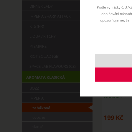
DINNER LADY
Podle vyhlášky č. 37/
doplňování náhradní
IMPERIA SHARK ATTACK
upozorňujeme, že n
KTS (HR)
LIQUA / RITCHY
PJ EMPIRE
RIOT SQUAD (GB)
SPACE LAB FLAVOURS (CZ)
AROMATA KLASICKÁ
BABA JAGA - 
BOZZ
SKLADEM
IMPERIA
tabákové
199
Kč
ovocné
sladké