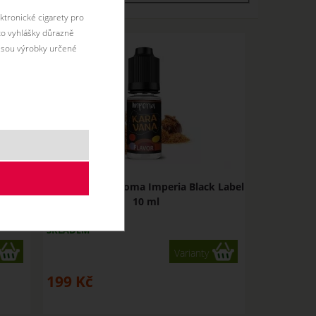
ktronické cigarety pro
éto vyhlášky důrazně
jsou výrobky určené
roma
KARAVANA - Aroma Imperia Black Label
10 ml
SKLADEM
Varianty
199
Kč