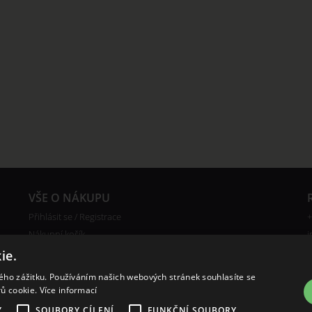
VŠE O NÁKUPU
Přihlásit se / Registrace
+
Nákupní košík
i
Reklamace
ie.
Ceny poštovného
kého zážitku. Používáním našich webových stránek souhlasíte se
Certifikáty
rů cookie.
Více informací
Y
SOUBORY CÍLENÍ
FUNKČNÍ SOUBORY