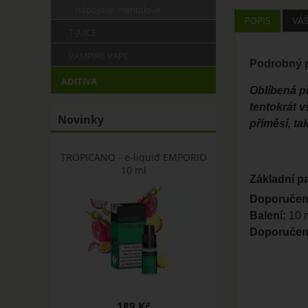
nápojové, mentolové
POPIS
VÁ
T-JUICE
VAMPIRE VAPE
Podrobný p
ADITIVA
Oblíbená př
tentokrát v
Novinky
příměsí, ta
TROPICANO - e-liquid EMPORIO
10 ml
Základní p
Doporučen
Balení:
10 m
Doporučená
189 Kč