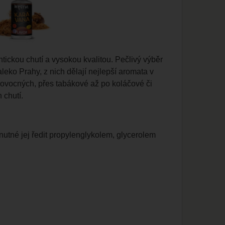
ckou chutí a vysokou kvalitou. Pečlivý výběr
leko Prahy, z nich dělají nejlepší aromata v
d ovocných, přes tabákové až po koláčové či
 chutí.
tné jej ředit propylenglykolem, glycerolem