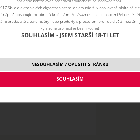
Vyberte vari
následně kontrolován přepravní společností při dodávce zboží.
2017 Sb. o elektronických cigaretách nesmí objem nádržky opakovaně plnitelné ele
10 m
 náplně obsahující nikotin překročit 2 ml. V návaznosti na ustanovení §4 odst.3 t
ámi prodávané clearomizéry nebo produkty s prostorem pro liquid větší než 2ml 
výhradně pro náplně bez nikotinu!
SOUHLASÍM - JSEM STARŠÍ 18-TI LET
NESOUHLASÍM / OPUSTIT STRÁNKU