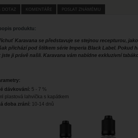
Š DOTAZ
KOMENTÁŘE
POSLAT ZNÁMÉMU
opis produktu:
íchuť Karavana se představuje se stejnou recepturou, jakou 
šak přichází pod štítkem série Imperia Black Label. Pokud h
k jste ji právě našli. Karavana vám nabídne exkluzivní tabák
arametry:
é dávkování:
5 - 7 %
l plastová lahvička s kapátkem
 doba zrání:
10-14 dnů