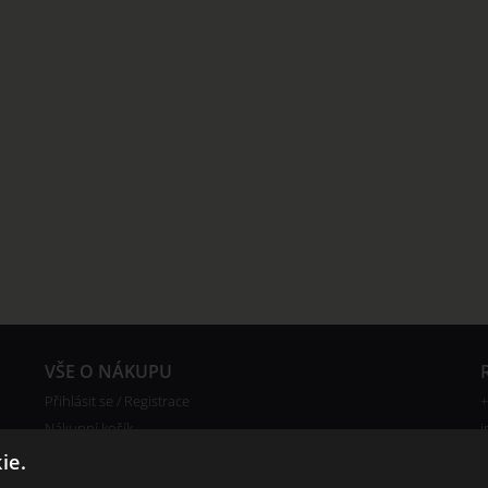
VŠE O NÁKUPU
Přihlásit se / Registrace
+
Nákupní košík
i
Reklamace
ie.
Ceny poštovného