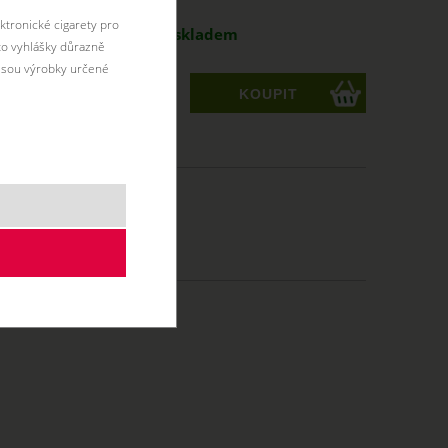
antu:
ktronické cigarety pro
l
199 Kč
skladem
éto vyhlášky důrazně
jsou výrobky určené
ks