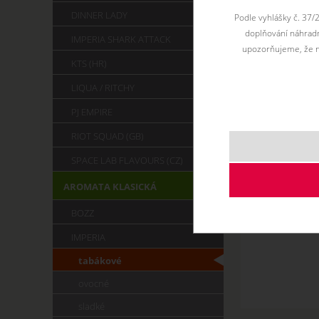
DINNER LADY
Podle vyhlášky č. 37/
doplňování náhradní
IMPERIA SHARK ATTACK
upozorňujeme, že n
KTS (HR)
LIQUA / RITCHY
PJ EMPIRE
RIOT SQUAD (GB)
SPACE LAB FLAVOURS (CZ)
AROMATA KLASICKÁ
BOZZ
IMPERIA
tabákové
ovocné
sladké