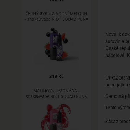
ČERNÝ RYBÍZ & VODNÍ MELOUN
- shake&vape RIOT SQUAD PUNX
Nové, k dok
surovin a pr
České repub
nápojové. Ko
319 Kč
UPOZORNĚNÍ:
nebo jejich
MALINOVÁ LIMONÁDA -
shake&vape RIOT SQUAD PUNX
Samotná pří
Tento výrob
Zákaz prode