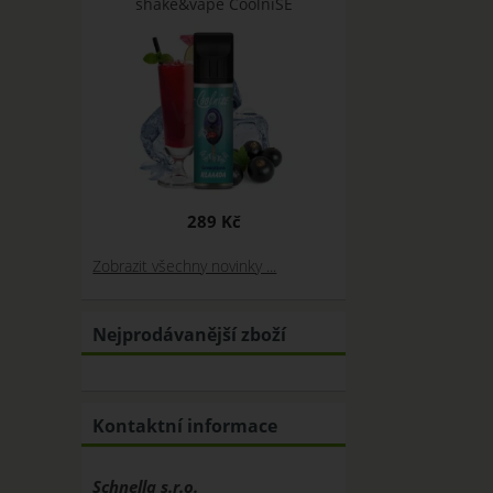
shake&vape CoolniSE
289 Kč
Zobrazit všechny novinky ...
Nejprodávanější zboží
Kontaktní informace
Schnella s.r.o.