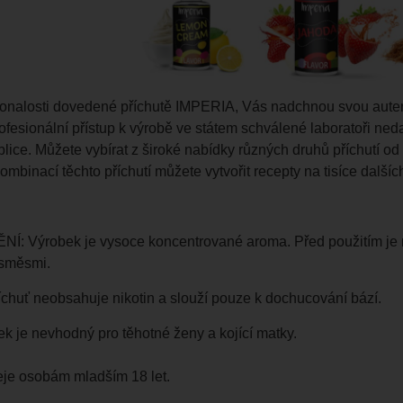
onalosti dovedené příchutě IMPERIA, Vás nadchnou svou autenti
ofesionální přístup k výrobě ve státem schválené laboratoři neda
lice. Můžete vybírat z široké nabídky různých druhů příchutí o
mbinací těchto příchutí můžete vytvořit recepty na tisíce dalších
 Výrobek je vysoce koncentrované aroma. Před použitím je nu
 směsmi.
chuť neobsahuje nikotin a slouží pouze k dochucování bází.
ek je nevhodný pro těhotné ženy a kojící matky.
je osobám mladším 18 let.