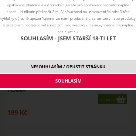
opakovaně plnitelné elektronické cigarety pro doplňování náhradní náplně
obsahující nikotin překročit 2 ml. V návaznosti na ustanovení §4 odst.3 této
vyhlášky důrazně upozorňujeme, že námi prodávané clearomizéry nebo produkty
s prostorem pro liquid větší než 2ml jsou výrobky určené výhradně pro náplně
bez nikotinu!
SOUHLASÍM - JSEM STARŠÍ 18-TI LET
NESOUHLASÍM / OPUSTIT STRÁNKU
APPLE - Aroma Imperia Black Label 10 ml
SKLADEM
Varianty
199
Kč