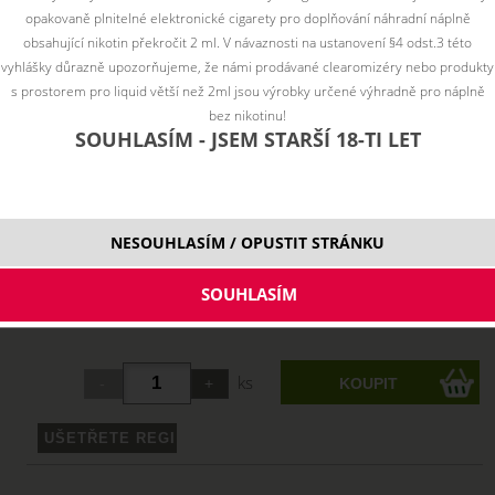
opakovaně plnitelné elektronické cigarety pro doplňování náhradní náplně
obsahující nikotin překročit 2 ml. V návaznosti na ustanovení §4 odst.3 této
vyhlášky důrazně upozorňujeme, že námi prodávané clearomizéry nebo produkty
s prostorem pro liquid větší než 2ml jsou výrobky určené výhradně pro náplně
bez nikotinu!
SOUHLASÍM - JSEM STARŠÍ 18-TI LET
NESOUHLASÍM / OPUSTIT STRÁNKU
Vyberte variantu:
10 ml
199 Kč
skladem
ks