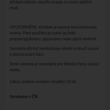
příchutí můžete vytvořit recepty na tisíce dalších
chutí.
UPOZORNĚNÍ: Výrobek je vysoce koncentrované
aroma. Před použitím je nutné jej ředit
propylenglykolem, glycerolem nebo jejich směsmi.
Samotná příchuť neobsahuje nikotin a slouží pouze
k dochucování bází.
Tento výrobek je nevhodný pro těhotné ženy a kojící
matky.
Zákaz prodeje osobám mladším 18 let.
Vyrobeno v ČR.