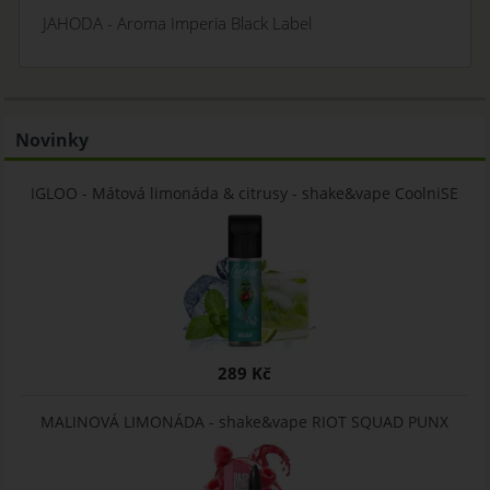
JAHODA - Aroma Imperia Black Label
Novinky
IGLOO - Mátová limonáda & citrusy - shake&vape CoolniSE
289 Kč
MALINOVÁ LIMONÁDA - shake&vape RIOT SQUAD PUNX