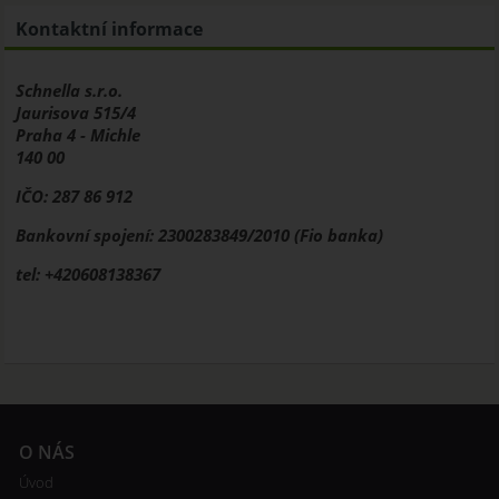
Kontaktní informace
Schnella s.r.o.
Jaurisova 515/4
Praha 4 - Michle
140 00
IČO: 287 86 912
Bankovní spojení: 2300283849/2010 (Fio banka)
tel: +420608138367
O NÁS
Úvod