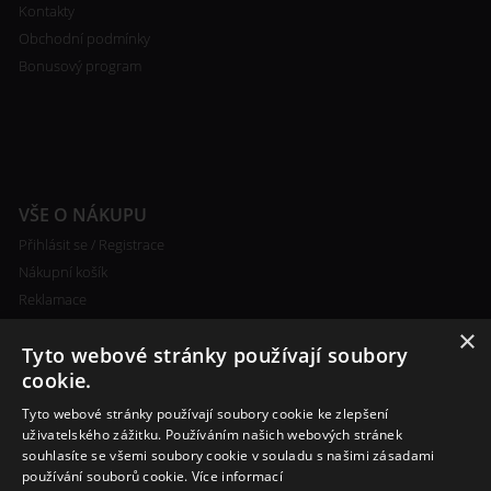
Kontakty
Obchodní podmínky
Bonusový program
VŠE O NÁKUPU
Přihlásit se / Registrace
Nákupní košík
Reklamace
Ceny poštovného
×
Tyto webové stránky používají soubory
Certifikáty
cookie.
Tyto webové stránky používají soubory cookie ke zlepšení
uživatelského zážitku. Používáním našich webových stránek
souhlasíte se všemi soubory cookie v souladu s našimi zásadami
RYCHLÝ KONTAKT
používání souborů cookie.
Více informací