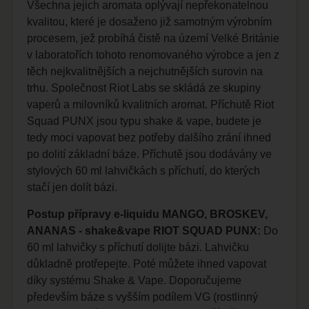
Všechna jejich aromata oplývají nepřekonatelnou
kvalitou, které je dosaženo již samotným výrobním
procesem, jež probíhá čistě na území Velké Británie
v laboratořích tohoto renomovaného výrobce a jen z
těch nejkvalitnějších a nejchutnějších surovin na
trhu. Společnost Riot Labs se skládá ze skupiny
vaperů a milovníků kvalitních aromat. Příchutě Riot
Squad PUNX jsou typu shake & vape, budete je
tedy moci vapovat bez potřeby dalšího zrání ihned
po dolití základní báze. Příchutě jsou dodávány ve
stylových 60 ml lahvičkách s příchutí, do kterých
stačí jen dolít bázi.
Postup přípravy e-liquidu MANGO, BROSKEV,
ANANAS - shake&vape RIOT SQUAD PUNX:
Do
60 ml lahvičky s příchutí dolijte bázi. Lahvičku
důkladně protřepejte. Poté můžete ihned vapovat
díky systému Shake & Vape. Doporučujeme
především báze s vyšším podílem VG (rostlinný