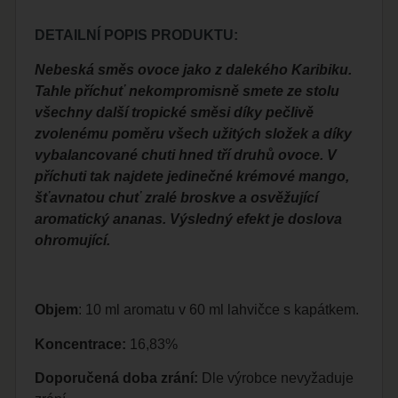
DETAILNÍ POPIS PRODUKTU:
Nebeská směs ovoce jako z dalekého Karibiku.
Tahle příchuť nekompromisně smete ze stolu
všechny další tropické směsi díky pečlivě
zvolenému poměru všech užitých složek a díky
vybalancované chuti hned tří druhů ovoce. V
příchuti tak najdete jedinečné krémové mango,
šťavnatou chuť zralé broskve a osvěžující
aromatický ananas. Výsledný efekt je doslova
ohromující.
Objem
: 10 ml aromatu v 60 ml lahvičce s kapátkem.
Koncentrace:
16,83%
Doporučená doba zrání:
Dle výrobce nevyžaduje