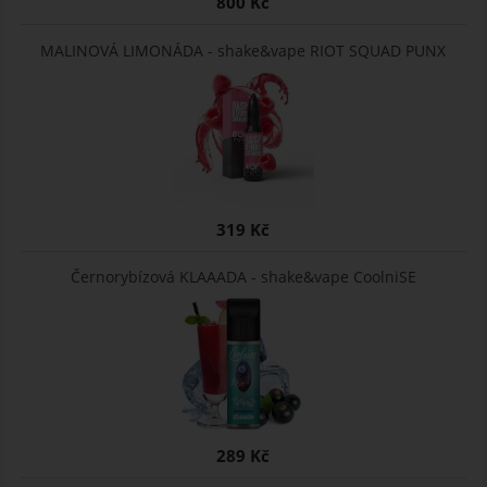
800 Kč
MALINOVÁ LIMONÁDA - shake&vape RIOT SQUAD PUNX
319 Kč
Černorybízová KLAAADA - shake&vape CoolniSE
289 Kč