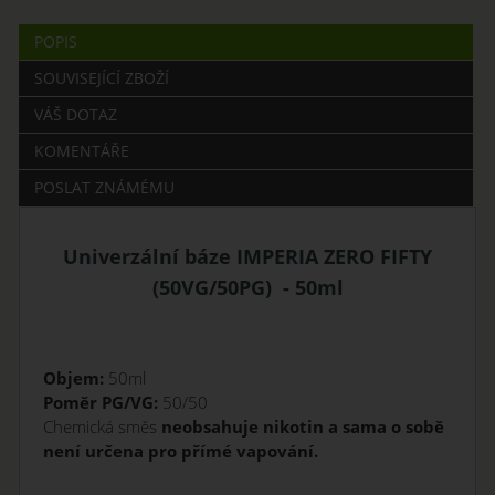
POPIS
SOUVISEJÍCÍ ZBOŽÍ
VÁŠ DOTAZ
KOMENTÁŘE
POSLAT ZNÁMÉMU
Univerzální báze IMPERIA ZERO FIFTY
(50VG/50PG) - 50ml
Objem:
50ml
Poměr PG/VG:
50/50
Chemická směs
neobsahuje nikotin a sama o sobě
není určena pro přímé vapování.