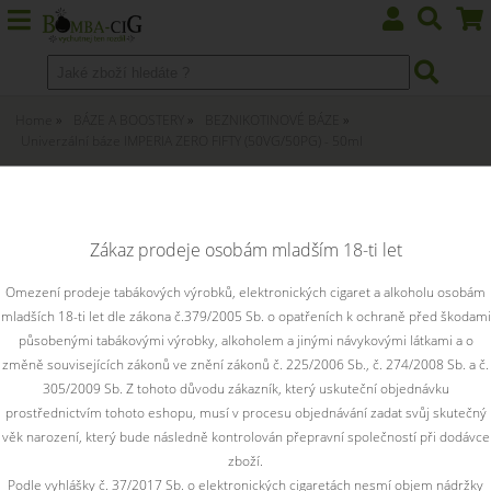
Home
BÁZE A BOOSTERY
BEZNIKOTINOVÉ BÁZE
Univerzální báze IMPERIA ZERO FIFTY (50VG/50PG) - 50ml
Univerzální báze IMPERIA ZERO
FIFTY (50VG/50PG) - 50ml
Zákaz prodeje osobám mladším 18-ti let
Univerzální báze IMPERIA ZERO FIFTY (50VG/50PG) - 50ml
Omezení prodeje tabákových výrobků, elektronických cigaret a alkoholu osobám
mladších 18-ti let dle zákona č.379/2005 Sb. o opatřeních k ochraně před škodami
působenými tabákovými výrobky, alkoholem a jinými návykovými látkami a o
změně souvisejících zákonů ve znění zákonů č. 225/2006 Sb., č. 274/2008 Sb. a č.
305/2009 Sb. Z tohoto důvodu zákazník, který uskuteční objednávku
prostřednictvím tohoto eshopu, musí v procesu objednávání zadat svůj skutečný
věk narození, který bude následně kontrolován přepravní společností při dodávce
zboží.
Podle vyhlášky č. 37/2017 Sb. o elektronických cigaretách nesmí objem nádržky