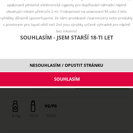
opakovaně plnitelné elektronické cigarety pro doplňování náhradní náplně
obsahující nikotin překročit 2 ml. V návaznosti na ustanovení §4 odst.3 této
vyhlášky důrazně upozorňujeme, že námi prodávané clearomizéry nebo produkty
s prostorem pro liquid větší než 2ml jsou výrobky určené výhradně pro náplně
bez nikotinu!
SOUHLASÍM - JSEM STARŠÍ 18-TI LET
549 Kč
NESOUHLASÍM / OPUSTIT STRÁNKU
skladem
ks
0 mg
50 ml
50/50