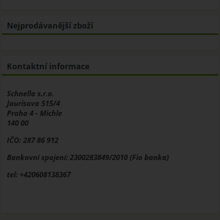
Nejprodávanější zboží
Kontaktní informace
Schnella s.r.o.
Jaurisova 515/4
Praha 4 - Michle
140 00
IČO: 287 86 912
Bankovní spojení: 2300283849/2010 (Fio banka)
tel: +420608138367