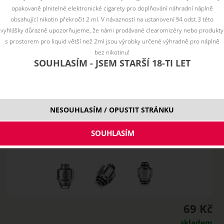
opakovaně plnitelné elektronické cigarety pro doplňování náhradní náplně
obsahující nikotin překročit 2 ml. V návaznosti na ustanovení §4 odst.3 této
vyhlášky důrazně upozorňujeme, že námi prodávané clearomizéry nebo produkty
s prostorem pro liquid větší než 2ml jsou výrobky určené výhradně pro náplně
bez nikotinu!
SOUHLASÍM - JSEM STARŠÍ 18-TI LET
NESOUHLASÍM / OPUSTIT STRÁNKU
69 Kč
skladem