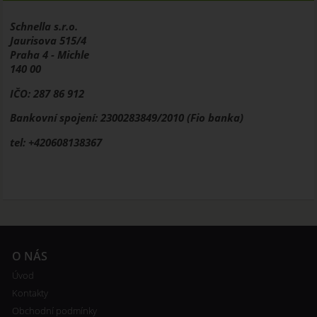
Schnella s.r.o.
Jaurisova 515/4
Praha 4 - Michle
140 00
IČO: 287 86 912
Bankovní spojení: 2300283849/2010 (Fio banka)
tel: +420608138367
O NÁS
Úvod
Kontakty
Obchodní podmínky