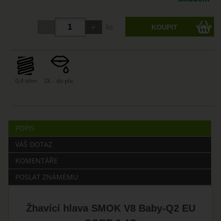
ks
0,4 ohm
DL - do plic
POPIS
VÁŠ DOTAZ
KOMENTÁŘE
POSLAT ZNÁMÉMU
Žhavící hlava SMOK V8 Baby-Q2 EU