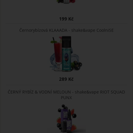
199 Kč
Černorybízová KLAAADA - shake&vape CoolniSE
289 Kč
ČERNÝ RYBÍZ & VODNÍ MELOUN - shake&vape RIOT SQUAD
PUNX