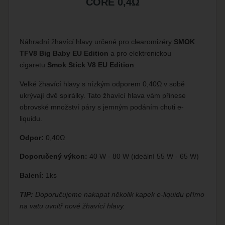
CORE 0,4
Ω
Náhradní žhavící hlavy určené pro clearomizéry
SMOK
TFV8 Big Baby EU Edition
a pro elektronickou
cigaretu
Smok Stick V8 EU Edition
.
Velké žhavící hlavy s nízkým odporem 0,40
Ω
v sobě
ukrývají dvě spirálky. Tato žhavící hlava vám přinese
obrovské množství páry s jemným podáním chuti e-
liquidu.
Odpor:
0,40
Ω
Doporučený výkon:
40 W - 80 W (ideální 55 W - 65 W)
Balení:
1ks
TIP:
Doporučujeme nakapat několik kapek e-liquidu přímo
na vatu uvnitř nové žhavící hlavy.