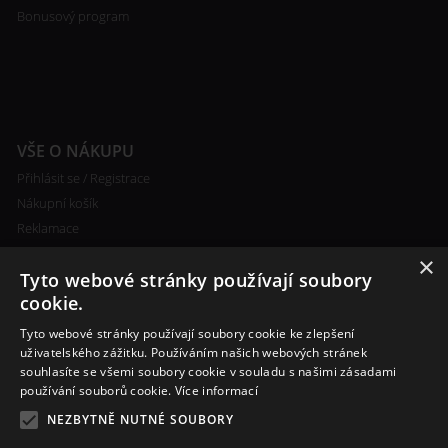
Bonusový program
VŠE O NÁKUPU
Přihlásit se / Registrace
Nákupní košík
Reklamace
Ceny poštovného
×
Tyto webové stránky používají soubory
Certifikáty
cookie.
Tyto webové stránky používají soubory cookie ke zlepšení
uživatelského zážitku. Používáním našich webových stránek
souhlasíte se všemi soubory cookie v souladu s našimi zásadami
RYCHLÝ KONTAKT
používání souborů cookie.
Více informací
+420 608 138 367
NEZBYTNĚ NUTNÉ SOUBORY
info@bomba-cig.cz