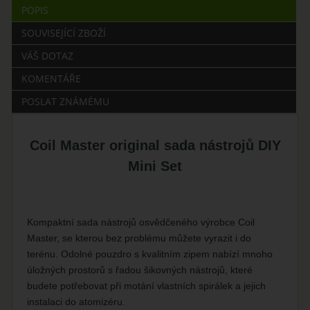
POPIS
SOUVISEJÍCÍ ZBOŽÍ
VÁŠ DOTAZ
KOMENTÁŘE
POSLAT ZNÁMÉMU
Coil Master original sada nástrojů DIY
Mini Set
Kompaktní sada nástrojů osvědčeného výrobce Coil
Master, se kterou bez problému můžete vyrazit i do
terénu. Odolné pouzdro s kvalitním zipem nabízí mnoho
úložných prostorů s řadou šikovných nástrojů, které
budete potřebovat při motání vlastních spirálek a jejich
instalaci do atomizéru.