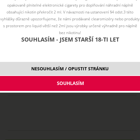
opakovaně plnitelné elektronické cigarety pro doplňování náhradní náplně
obsahující nikotin překročit 2 ml. V návaznosti na ustanovení §4 odst.3 této
vyhlášky důrazně upozorňujeme, že námi prodávané clearomizéry nebo produkty
s prostorem pro liquid větší než 2ml jsou výrobky určené výhradně pro náplně
bez nikotinu!
SOUHLASÍM - JSEM STARŠÍ 18-TI LET
NESOUHLASÍM / OPUSTIT STRÁNKU
ZBOŽÍ JIŽ NENÍ SKLADEM