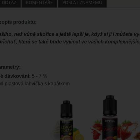
Š DOTAZ
KOMENTÁŘE
POSLAT ZNÁMÉMU
opis produktu:
pšího, než vůně skořice a ještě lepší je, když si ji i můžete
říchuť, která se také bude vyjímat ve vašich komplexnějšíc
arametry:
é dávkování:
5 - 7 %
l plastová lahvička s kapátkem