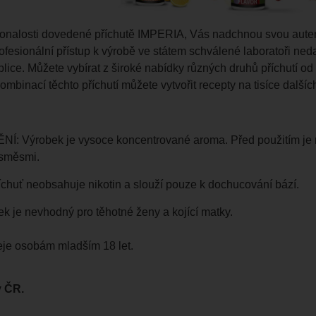
onalosti dovedené příchutě IMPERIA, Vás nadchnou svou autenti
ofesionální přístup k výrobě ve státem schválené laboratoři neda
lice. Můžete vybírat z široké nabídky různých druhů příchutí o
mbinací těchto příchutí můžete vytvořit recepty na tisíce dalších
 Výrobek je vysoce koncentrované aroma. Před použitím je nu
 směsmi.
chuť neobsahuje nikotin a slouží pouze k dochucování bází.
ek je nevhodný pro těhotné ženy a kojící matky.
je osobám mladším 18 let.
 ČR.