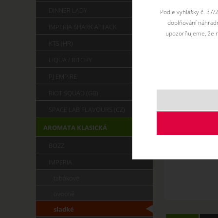
DINNER LADY
Podle vyhlášky č. 37/
doplňování náhradní
IMPERIA SHARK ATTACK
upozorňujeme, že n
KTS (HR)
LIQUA / RITCHY
PJ EMPIRE
RIOT SQUAD (GB)
SPACE LAB FLAVOURS (CZ)
AROMATA KLASICKÁ
BOZZ
IMPERIA
tabákové
ovocné
sladké