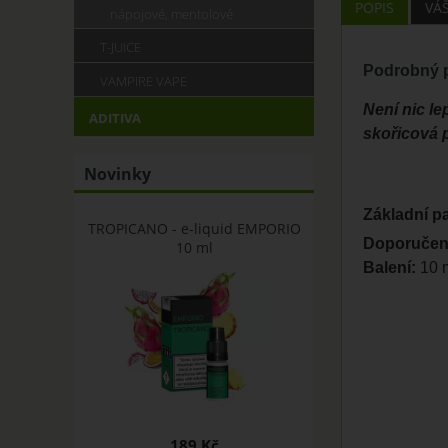
POPIS
VÁ
nápojové, mentolové
T-JUICE
Podrobný p
VAMPIRE VAPE
Není nic le
ADITIVA
skořicová p
Novinky
Základní p
TROPICANO - e-liquid EMPORIO
Doporučen
10 ml
Balení:
10 m
189 Kč