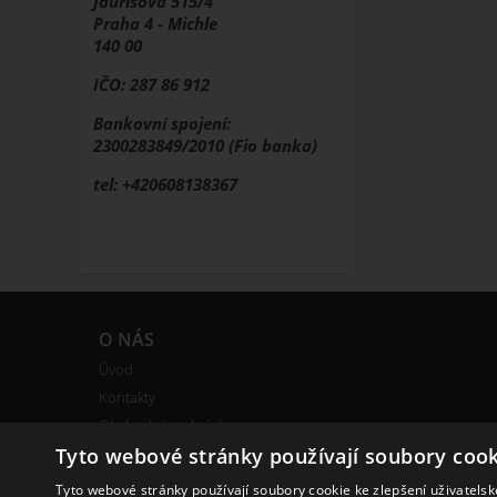
Jaurisova 515/4
Praha 4 - Michle
140 00
IČO: 287 86 912
Bankovní spojení:
2300283849/2010 (Fio banka)
tel: +420608138367
O NÁS
Úvod
Kontakty
Obchodní podmínky
Tyto webové stránky používají soubory cook
Bonusový program
Tyto webové stránky používají soubory cookie ke zlepšení uživatels