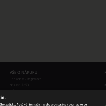
VŠE O NÁKUPU
Přihlásit se / Registrace
+
Nákupní košík
i
Reklamace
ie.
Ceny poštovného
Certifikáty
kého zážitku. Používáním našich webových stránek souhlasíte se