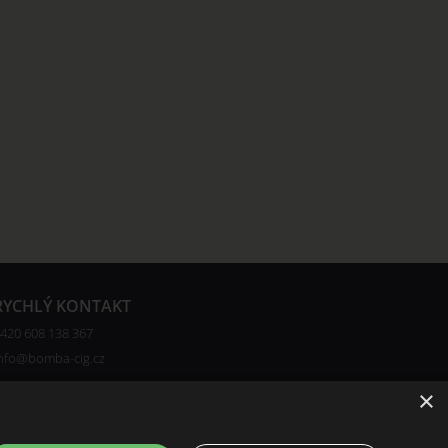
RYCHLÝ KONTAKT
420 608 138 367
nfo@bomba-cig.cz
×