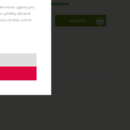
l
199 Kč
skladem
ktronické cigarety pro
éto vyhlášky důrazně
jsou výrobky určené
ks