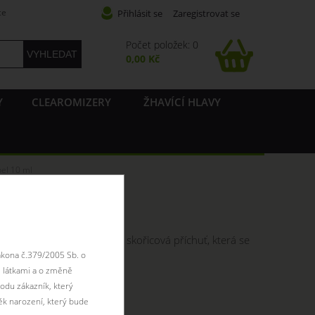
ce
Přihlásit se
Zaregistrovat se
Počet položek: 0
0,00 Kč
Y
CLEAROMIZERY
ŽHAVÍCÍ HLAVY
el 10 ml
 10 ml
odobě této příchutě. Výrazná skořicová příchuť, která se
ákona č.379/2005 Sb. o
 látkami a o změně
odu zákazník, který
antu:
ěk narození, který bude