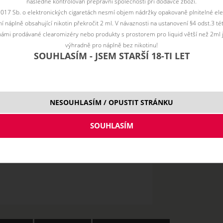
následně kontrolován přepravní společností při dodávce zboží.
10 m
2017 Sb. o elektronických cigaretách nesmí objem nádržky opakovaně plnitelné ele
 náplně obsahující nikotin překročit 2 ml. V návaznosti na ustanovení §4 odst.3 t
ámi prodávané clearomizéry nebo produkty s prostorem pro liquid větší než 2ml 
výhradně pro náplně bez nikotinu!
SOUHLASÍM - JSEM STARŠÍ 18-TI LET
NESOUHLASÍM / OPUSTIT STRÁNKU