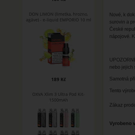
DON LIMON (limetka, hrozno,
Nové, k dok
agáve) - e-liquid EMPORIO 10 ml
surovin a pr
České repub
nápojové. Ko
UPOZORNĚNÍ:
nebo jejich
189 Kč
Samotná pří
Tento výrob
OXVA Xlim 3 Ultra Pod Kit-
1500mAh
Zákaz prode
Vyrobeno v