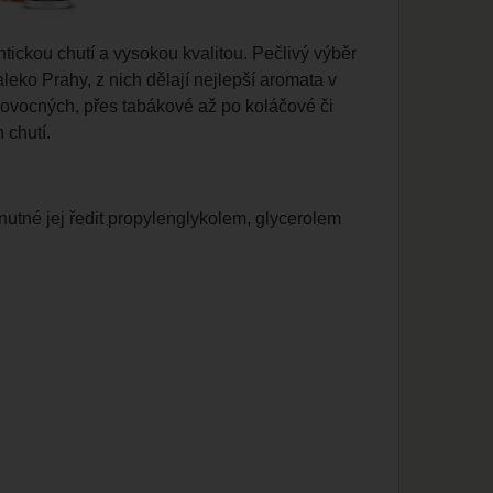
ckou chutí a vysokou kvalitou. Pečlivý výběr
leko Prahy, z nich dělají nejlepší aromata v
d ovocných, přes tabákové až po koláčové či
 chutí.
tné jej ředit propylenglykolem, glycerolem